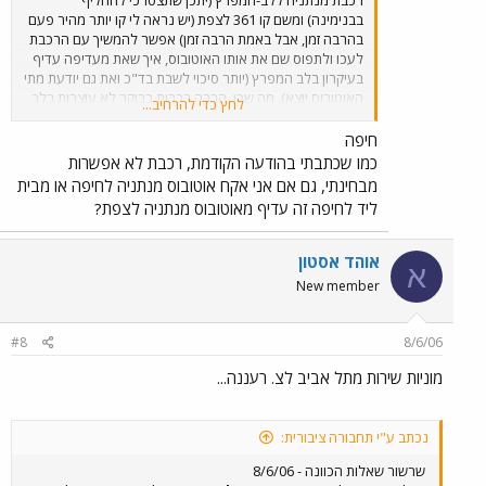
בבנימינה) ומשם קו 361 לצפת (יש נראה לי קו יותר מהיר פעם
בהרבה זמן, אבל באמת הרבה זמן) אפשר להמשיך עם הרכבת
לעכו ולתפוס שם את אותו האוטובוס, איך שאת מעדיפה עדיף
בעיקרון בלב המפרץ (יותר סיכוי לשבת בד"כ ואת גם יודעת מתי
האוטובוס יוצא), מה שכן, הרבה רכבות בבוקר לא עוצרות בלב
לחץ כדי להרחיב...
המפרץ משום מה.
חיפה
כמו שכתבתי בהודעה הקודמת, רכבת לא אפשרות
מבחינתי, גם אם אני אקח אוטובוס מנתניה לחיפה או מבית
ליד לחיפה זה עדיף מאוטובוס מנתניה לצפת?
אוהד אסטון
א
New member
#8
8/6/06
מוניות שירות מתל אביב לצ. רעננה...
נכתב ע"י תחבורה ציבורית:
שרשור שאלות הכוונה - 8/6/06