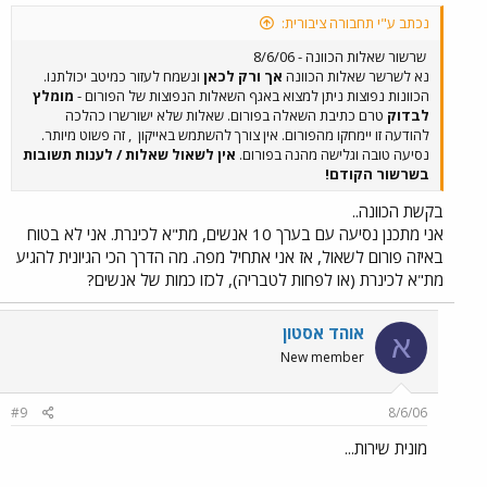
נכתב ע"י תחבורה ציבורית:
שרשור שאלות הכוונה - 8/6/06
נא לשרשר שאלות הכוונה
אך ורק לכאן
ונשמח לעזור כמיטב יכולתנו.
הכוונות נפוצות ניתן למצוא באגף השאלות הנפוצות של הפורום -
מומלץ
לבדוק
טרם כתיבת השאלה בפורום. שאלות שלא ישורשרו כהלכה
להודעה זו יימחקו מהפורום. אין צורך להשתמש באייקון
, זה פשוט מיותר.
נסיעה טובה וגלישה מהנה בפורום.
אין לשאול שאלות / לענות תשובות
בשרשור הקודם!
בקשת הכוונה..
אני מתכנן נסיעה עם בערך 10 אנשים, מת"א לכינרת. אני לא בטוח
באיזה פורום לשאול, אז אני אתחיל מפה. מה הדרך הכי הגיונית להגיע
מת"א לכינרת (או לפחות לטבריה), לכזו כמות של אנשים?
אוהד אסטון
א
New member
#9
8/6/06
מונית שירות...