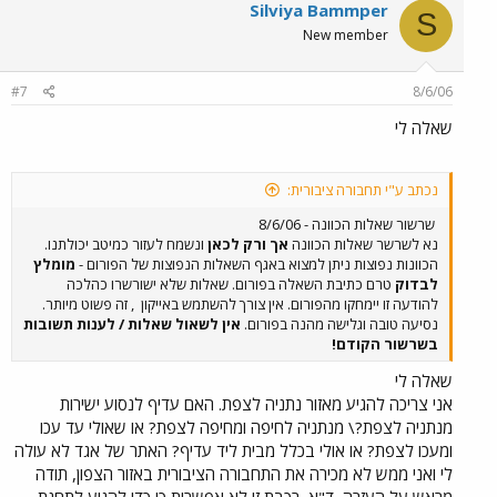
Silviya Bammper
S
New member
#7
8/6/06
שאלה לי
נכתב ע"י תחבורה ציבורית:
שרשור שאלות הכוונה - 8/6/06
נא לשרשר שאלות הכוונה
אך ורק לכאן
ונשמח לעזור כמיטב יכולתנו.
הכוונות נפוצות ניתן למצוא באגף השאלות הנפוצות של הפורום -
מומלץ
לבדוק
טרם כתיבת השאלה בפורום. שאלות שלא ישורשרו כהלכה
להודעה זו יימחקו מהפורום. אין צורך להשתמש באייקון
, זה פשוט מיותר.
נסיעה טובה וגלישה מהנה בפורום.
אין לשאול שאלות / לענות תשובות
בשרשור הקודם!
שאלה לי
אני צריכה להגיע מאזור נתניה לצפת. האם עדיף לנסוע ישירות
מנתניה לצפת?\ מנתניה לחיפה ומחיפה לצפת? או שאולי עד עכו
ומעכו לצפת? או אולי בכלל מבית ליד עדיף? האתר של אגד לא עולה
לי ואני ממש לא מכירה את התחבורה הציבורית באזור הצפון, תודה