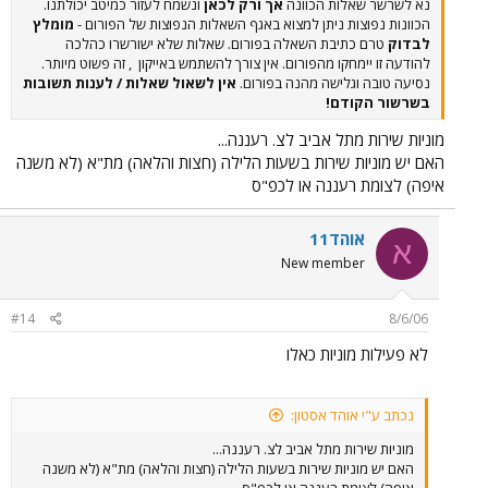
נא לשרשר שאלות הכוונה
אך ורק לכאן
ונשמח לעזור כמיטב יכולתנו.
הכוונות נפוצות ניתן למצוא באגף השאלות הנפוצות של הפורום -
מומלץ
לבדוק
טרם כתיבת השאלה בפורום. שאלות שלא ישורשרו כהלכה
להודעה זו יימחקו מהפורום. אין צורך להשתמש באייקון
, זה פשוט מיותר.
נסיעה טובה וגלישה מהנה בפורום.
אין לשאול שאלות / לענות תשובות
בשרשור הקודם!
מוניות שירות מתל אביב לצ. רעננה...
האם יש מוניות שירות בשעות הלילה (חצות והלאה) מת"א (לא משנה
איפה) לצומת רעננה או לכפ"ס
אוהד11
א
New member
#14
8/6/06
לא פעילות מוניות כאלו
נכתב ע"י אוהד אסטון:
מוניות שירות מתל אביב לצ. רעננה...
האם יש מוניות שירות בשעות הלילה (חצות והלאה) מת"א (לא משנה
איפה) לצומת רעננה או לכפ"ס