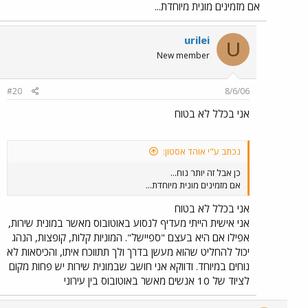
אם מזמינים מונית מיוחדת...
urilei
U
New member
#20
8/6/06
אני בכלל לא בטוח
נכתב ע"י אוהד אסטון:
כן אבל זה יותר נוח...
אם מזמינים מונית מיוחדת...
אני בכלל לא בטוח
אני אישית הייתי מעדיף לנסוע באוטובוס מאשר במונית שירות,
אפילו אם היא בעצם "ספיישל". המוניות קלות, קופצות, הנהג
יכול להחליט שהוא מעשן בדרך ולך תתווכח איתו, והכיסאות לא
נוחים במיוחד. ודווקא אני חושב שבמונית שירות יש פחות מקום
לציוד של 10 אנשים מאשר באוטובוס בין עירוני