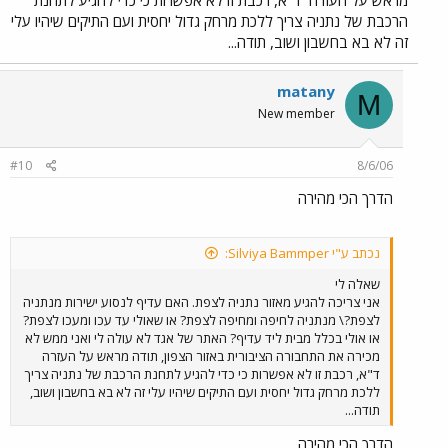
מראש על העזרה
ד"א, רכבת זו לא אפשרות כי כדי להגיע לתחנת
הרכבת של נתניה צריך ללכת מרחק גדול יחסית ועם התיקים שיהיו עלי
זה לא בא בחשבון ושוב, תודה...
matany
M
New member
#10
8/6/06
הדרך הכי מהירה
נכתב ע"י Silviya Bammper:
שאלה לי
אני צריכה להגיע מאזור נתניה לצפת. האם עדיף לנסוע ישירות מנתניה
לצפת?\ מנתניה לחיפה ומחיפה לצפת? או שאולי עד עכו ומעכו לצפת?
או אולי בכלל מבית ליד עדיף? האתר של אגד לא עולה לי ואני ממש לא
מכירה את התחבורה הציבורית באזור הצפון, תודה מראש על העזרה
ד"א, רכבת זו לא אפשרות כי כדי להגיע לתחנת הרכבת של נתניה צריך
ללכת מרחק גדול יחסית ועם התיקים שיהיו עלי זה לא בא בחשבון ושוב,
תודה...
הדרך הכי מהירה