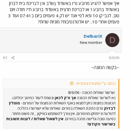
איך אפשר להגיע מרובע ט"ו באשדוד (שלב א') לבריכת בית לברון
באשדוד ברובע ו' או לבריכת חרצית באשדוד ברובע ח'? תודה ויום
טוב. לגבי קו 10 ו5א לפי אגד יש רק 4 פעמים ביום ב07:41 ועוד 3
פעמים אחרי 10.. יש אלטרנטיבות? מוניות שרות?
DelbariX
D
New member
#3
8/6/06
~בקשה הכוונה~
נכתב ע"י תחבורה ציבורית:
שרשור שאלות הכוונה - 8/6/06
נא לשרשר שאלות הכוונה
אך ורק לכאן
ונשמח לעזור כמיטב יכולתנו.
הכוונות נפוצות ניתן למצוא באגף השאלות הנפוצות של הפורום -
מומלץ
לבדוק
טרם כתיבת השאלה בפורום. שאלות שלא ישורשרו כהלכה
להודעה זו יימחקו מהפורום. אין צורך להשתמש באייקון
, זה פשוט מיותר.
נסיעה טובה וגלישה מהנה בפורום.
אין לשאול שאלות / לענות תשובות
בשרשור הקודם!