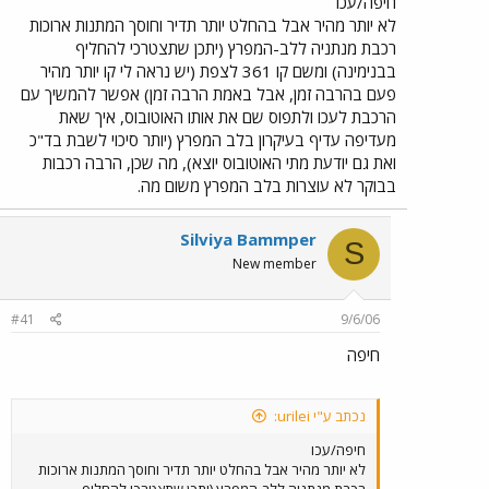
חיפה/עכו
לא יותר מהיר אבל בהחלט יותר תדיר וחוסך המתנות ארוכות
רכבת מנתניה ללב-המפרץ (יתכן שתצטרכי להחליף
בבנימינה) ומשם קו 361 לצפת (יש נראה לי קו יותר מהיר
פעם בהרבה זמן, אבל באמת הרבה זמן) אפשר להמשיך עם
הרכבת לעכו ולתפוס שם את אותו האוטובוס, איך שאת
מעדיפה עדיף בעיקרון בלב המפרץ (יותר סיכוי לשבת בד"כ
ואת גם יודעת מתי האוטובוס יוצא), מה שכן, הרבה רכבות
בבוקר לא עוצרות בלב המפרץ משום מה.
Silviya Bammper
S
New member
#41
9/6/06
חיפה
נכתב ע"י urilei:
חיפה/עכו
לא יותר מהיר אבל בהחלט יותר תדיר וחוסך המתנות ארוכות
רכבת מנתניה ללב-המפרץ (יתכן שתצטרכי להחליף