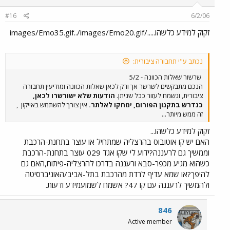
#16
6/2/06
זקוק למידע כלשהו...../images/Emo35.gif../images/Emo20.gif
נכתב ע"י תחבורה ציבורית:
שרשור שאלות הכוונה - 5/2
הנכם מתבקשים לשרשר אך ורק לכאן שאלות הכוונה ומודיעין תחבורה
ציבורית, ונשמח לעזור ככל שניתן.
הודעות שלא ישורשרו לכאן,
כנדרש בתקנון הפורום, ימחקו לאלתר.
אין צורך להשתמש באייקון
,
זה ממש מיותר...
זקוק למידע כלשהו...
האם יש קו אוטובוס בהרצליה שמתחיל או עוצר בתחנת-הרכבת
וממשיך גם לרעננה?ידוע לי שקו אגד 029 עוצר בתחנת-הרכבת
כשהוא מגיע מכפר-סבא ורעננה בדרכו להרצליה-פיתוח,האם גם
להיפך?או שמא עדיף לרדת מהרכבת בתל-אביב/האוניברסיטה
ולהמשיך לרעננה עם קו 47? אשמח לשמועמידע ודעות.
846
Active member