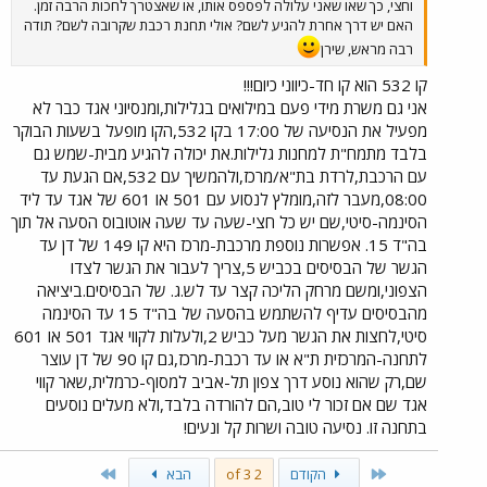
וחצי, כך שאו שאני עלולה לפספס אותו, או שאצטרך לחכות הרבה זמן.
האם יש דרך אחרת להגיע לשם? אולי תחנת רכבת שקרובה לשם? תודה
רבה מראש, שירן
קו 532 הוא קו חד-כיווני כיום!!!
אני גם משרת מידי פעם במילואים בגלילות,ומנסיוני אגד כבר לא
מפעיל את הנסיעה של 17:00 בקו 532,הקו מופעל בשעות הבוקר
בלבד מתמח"ת למחנות גלילות.את יכולה להגיע מבית-שמש גם
עם הרכבת,לרדת בת"א/מרכז,ולהמשיך עם 532,אם הגעת עד
08:00,מעבר לזה,מומלץ לנסוע עם 501 או 601 של אגד עד ליד
הסינמה-סיטי,שם יש כל חצי-שעה עד שעה אוטובוס הסעה אל תוך
בה"ד 15. אפשרות נוספת מרכבת-מרכז היא קו 149 של דן עד
הגשר של הבסיסים בכביש 5,צריך לעבור את הגשר לצדו
הצפוני,ומשם מרחק הליכה קצר עד לש.ג. של הבסיסים.ביציאה
מהבסיסים עדיף להשתמש בהסעה של בה"ד 15 עד הסינמה
סיטי,לחצות את הגשר מעל כביש 2,ולעלות לקווי אגד 501 או 601
לתחנה-המרכזית ת"א או עד רכבת-מרכז,גם קו 90 של דן עוצר
שם,רק שהוא נוסע דרך צפון תל-אביב למסוף-כרמלית,שאר קווי
אגד שם אם זכור לי טוב,הם להורדה בלבד,ולא מעלים נוסעים
בתחנה זו. נסיעה טובה ושרות קל ונעים!
Last
First
הקודם
2 of 3
הבא