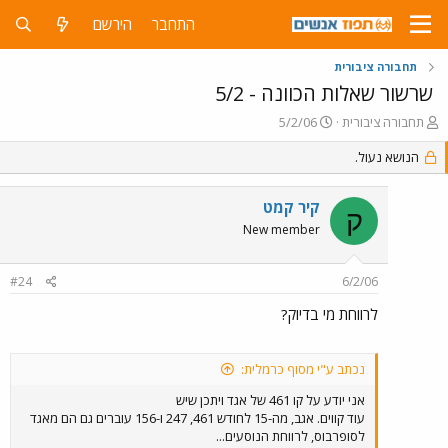
התחבר
הירשם
תחבורה ציבורית
שרשור שאלות הכוונה - 5/2
פ
פ
תחבורה ציבורית
5/2/06
ו
ו
ת
הנושא נעול.
ר
ח
ס
ה
ם
קיר קמט
נ
ב
ק
ו
ת
New member
ש
א
א
ר
#24
6/2/06
י
ך
לרווחת מי בדיוק?
נכתב ע"י מסוף כרמלית:
אני יודע על קו 461 של אגד ויתכן שיש
עוד קווים. אגב, מה-15 לחודש 461, 247 ו-156 עוברים גם הם מאגד
לסופרבוס, לרווחת הנוסעים...