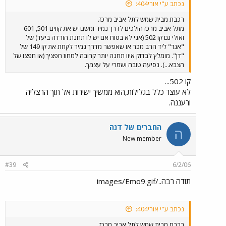
נכתב ע"י אורי404:
רכבת מבית שמש לתל אביב מרכז.
מתל אביב מרכז הולכים לדרך נמיר ומשם יש את קווים 501, 601
ואולי גם קו 502 (אני לא בטוח אם יש לו תחנת הורדה ביעד) של
"אגד" ליד הרב מכר או שאפשר מדרך נמיר לקחת את קו 149 של
"דן". מומלץ לבדוק איזו תחנה יותר קרובה למחוז חפציך (או חפצו של
הצבא...). נסיעה טובה ושמרי על עצמך.
קו 502...
לא עוצר כלל בגלילות,הוא ממשיך ישירות אל תוך הרצליה
ורעננה.
החברים של דנה
ה
New member
#39
6/2/06
תודה רבה../images/Emo9.gif
נכתב ע"י אורי404:
רכבת מבית שמש לתל אביב מרכז.