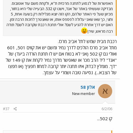
האפשרות של לנסוע לתחנה מרכזית ת"א, ולקחת משם עוד אוטובוס.
מבדיקה שעשיתי באתר של אגד, וישנו קו 532. הבעייה שלי היא בחזור,
מכיוון שעל פי האתר שלהם, הקו הזה יוצא מגלילות רק בשעה אחת, 5
וחצי, כך שאו שאני עלולה לפספס אותו, או שאצטרך לחכות הרבה זמן.
האם יש דרך אחרת להגיע לשם? אולי תחנת רכבת שקרובה לשם? תודה
רבה מראש, שירן
רכבת מבית שמש לתל אביב מרכז.
מתל אביב מרכז הולכים לדרך נמיר ומשם יש את קווים 501, 601
ואולי גם קו 502 (אני לא בטוח אם יש לו תחנת הורדה ביעד) של
"אגד" ליד הרב מכר או שאפשר מדרך נמיר לקחת את קו 149 של
"דן". מומלץ לבדוק איזו תחנה יותר קרובה למחוז חפציך (או חפצו
של הצבא...). נסיעה טובה ושמרי על עצמך.
אלון 58
א
New member
#37
6/2/06
קו 502...