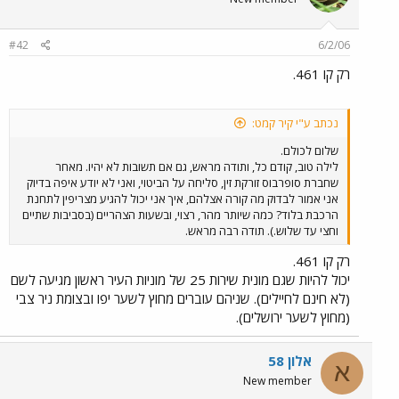
#42
6/2/06
רק קו 461.
נכתב ע"י קיר קמט:
שלום לכולם.
לילה טוב, קודם כל, ותודה מראש, גם אם תשובות לא יהיו. מאחר
שחברת סופרבוס זורקת זין, סליחה על הביטוי, ואני לא יודע איפה בדיוק
אני אמור לבדוק מה קורה אצלהם, איך אני יכול להגיע מצריפין לתחנת
הרכבת בלוד? כמה שיותר מהר, רצוי, ובשעות הצהריים (בסביבות שתיים
וחצי עד שלוש.). תודה רבה מראש.
רק קו 461.
יכול להיות שגם מונית שירות 25 של מוניות העיר ראשון מגיעה לשם
(לא חינם לחיילים). שניהם עוברים מחוץ לשער יפו ובצומת ניר צבי
(מחוץ לשער ירושלים).
אלון 58
א
New member