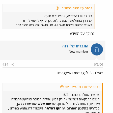
נכתב ע"י מסוף כרמלית:
כדי לרדת בהרצליה, אם אני לא טועה
יש צורך בהחלפת רכבת בת"א. לכן, עדיף לדעתי לרדת
באוניברסיטה ולקחת משם 47. אני חושב שזה יהיה מהיר יותר.
גם לך על המידע
החברים של דנה
ה
New member
#34
6/2/06
שאלה לי../images/Emo9.gif
נכתב ע"י תחבורה ציבורית:
שרשור שאלות הכוונה - 5/2
הנכם מתבקשים לשרשר אך ורק לכאן שאלות הכוונה ומודיעין תחבורה
ציבורית, ונשמח לעזור ככל שניתן.
הודעות שלא ישורשרו לכאן,
כנדרש בתקנון הפורום, ימחקו לאלתר.
אין צורך להשתמש באייקון
,
זה ממש מיותר...