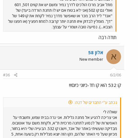
מתל אביב מרכז הולכים לדרך נמיר ומשם יש את קווים 501, 601
ואולי גם קו 502 (אני לא בטוח אם יש לו תחנת הורדה ביעד) של
"אגד" ליד הרב מכר או שאפשר מדרך נמיר לקחת את קו 149 של
"דן". מומלץ לבדוק איזו תחנה יותר קרובה למחוז חפציך (או חפצו של
הצבא...). נסיעה טובה ושמרי על עצמך.
תודה רבה
אלון 58
א
New member
#36
6/2/06
קו 532 הוא קו חד-כיווני כיום!!!
נכתב ע"י החברים של דנה:
שאלה לי
אני צריכה להגיע אל מחנה גלילות. אני גרה בבית שמש, וחשבתי על
האפשרות של לנסוע לתחנה מרכזית ת"א, ולקחת משם עוד אוטובוס.
מבדיקה שעשיתי באתר של אגד, וישנו קו 532. הבעייה שלי היא בחזור,
מכיוון שעל פי האתר שלהם, הקו הזה יוצא מגלילות רק בשעה אחת, 5