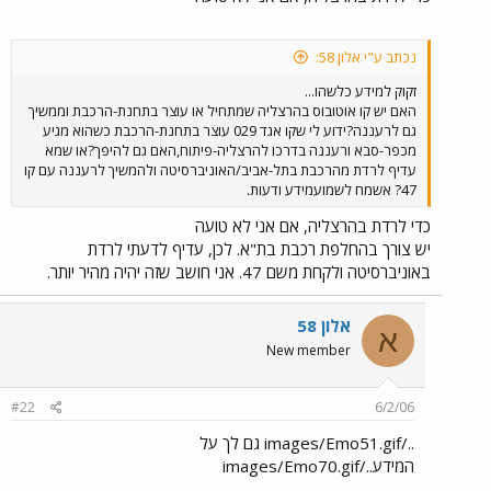
נכתב ע"י אלון 58:
זקוק למידע כלשהו...
האם יש קו אוטובוס בהרצליה שמתחיל או עוצר בתחנת-הרכבת וממשיך
גם לרעננה?ידוע לי שקו אגד 029 עוצר בתחנת-הרכבת כשהוא מגיע
מכפר-סבא ורעננה בדרכו להרצליה-פיתוח,האם גם להיפך?או שמא
עדיף לרדת מהרכבת בתל-אביב/האוניברסיטה ולהמשיך לרעננה עם קו
47? אשמח לשמועמידע ודעות.
כדי לרדת בהרצליה, אם אני לא טועה
יש צורך בהחלפת רכבת בת"א. לכן, עדיף לדעתי לרדת
באוניברסיטה ולקחת משם 47. אני חושב שזה יהיה מהיר יותר.
אלון 58
א
New member
#22
6/2/06
../images/Emo51.gif גם לך על
המידע../images/Emo70.gif