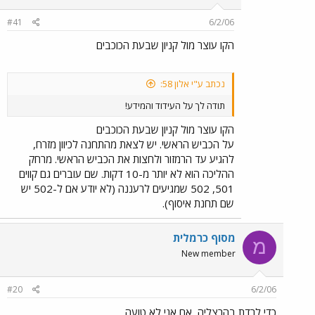
#41
6/2/06
הקו עוצר מול קניון שבעת הכוכבים
נכתב ע"י אלון 58:
תודה לך על העידוד והמידע!
הקו עוצר מול קניון שבעת הכוכבים
על הכביש הראשי. יש לצאת מהתחנה לכיוון מזרח,
להגיע עד הרמזור ולחצות את הכביש הראשי. מרחק
ההליכה הוא לא יותר מ-10 דקות. שם עוברים גם קווים
501, 502 שמגיעים לרעננה (לא יודע אם ל-502 יש
שם תחנת איסוף).
מסוף כרמלית
מ
New member
#20
6/2/06
כדי לרדת בהרצליה, אם אני לא טועה