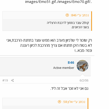
../images/Emo51.gif../images/Emo70.gif
נכתב ע"י 846:
קו 29 עובר בסמוך לרכבת הרצליה
בשני הכיוונים.
רק שזכור לי שלכיוון מערב הוא ממש עוצר בתחנת-הרכבת,אני
לא בטוח היכן תחנתו אם צריך מהרכבת לכיוון רעננה
וכפר-סבא...!
846
Active member
#19
6/2/06
גם אני לא זוכר אבל זה ליד.
נכתב ע"י אלון 58: