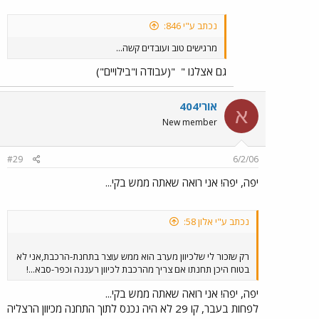
נכתב ע"י 846:
מרגישים טוב ועובדים קשה...
גם אצלנו "
"(עבודה ו"בילויים")
אורי404
א
New member
#29
6/2/06
יפה, יפה! אני רואה שאתה ממש בקי...
נכתב ע"י אלון 58:
רק שזכור לי שלכיוון מערב הוא ממש עוצר בתחנת-הרכבת,אני לא
בטוח היכן תחנתו אם צריך מהרכבת לכיוון רעננה וכפר-סבא...!
יפה, יפה! אני רואה שאתה ממש בקי...
לפחות בעבר, קו 29 לא היה נכנס לתוך התחנה מכיוון הרצליה