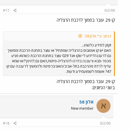
#17
6/2/06
קו 29 עובר בסמוך לרכבת הרצליה
נכתב ע"י אלון 58:
זקוק למידע כלשהו...
האם יש קו אוטובוס בהרצליה שמתחיל או עוצר בתחנת-הרכבת וממשיך
גם לרעננה?ידוע לי שקו אגד 029 עוצר בתחנת-הרכבת כשהוא מגיע
מכפר-סבא ורעננה בדרכו להרצליה-פיתוח,האם גם להיפך?או שמא
עדיף לרדת מהרכבת בתל-אביב/האוניברסיטה ולהמשיך לרעננה עם קו
47? אשמח לשמועמידע ודעות.
קו 29 עובר בסמוך לרכבת הרצליה
בשני הכיוונים.
אלון 58
א
New member
#18
6/2/06