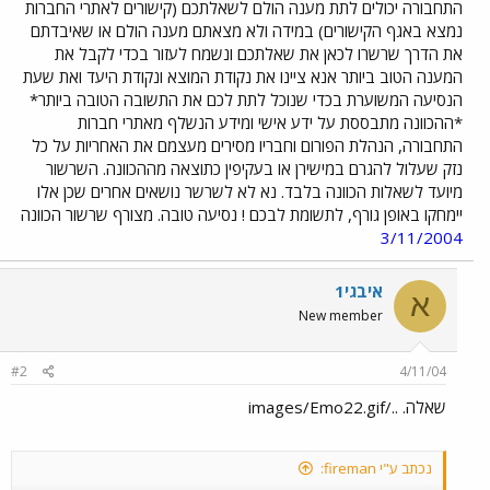
התחבורה יכולים לתת מענה הולם לשאלתכם (קישורים לאתרי החברות
נמצא באגף הקישורים) במידה ולא מצאתם מענה הולם או שאיבדתם
את הדרך שרשרו לכאן את שאלתכם ונשמח לעזור בכדי לקבל את
המענה הטוב ביותר אנא ציינו את נקודת המוצא ונקודת היעד ואת שעת
הנסיעה המשוערת בכדי שנוכל לתת לכם את התשובה הטובה ביותר*
*ההכוונה מתבססת על ידע אישי ומידע הנשלף מאתרי חברות
התחבורה, הנהלת הפורום וחבריו מסירים מעצמם את האחריות על כל
נזק שעלול להגרם במישירן או בעקיפין כתוצאה מההכוונה. השרשור
מיועד לשאלות הכוונה בלבד. נא לא לשרשר נושאים אחרים שכן אלו
יימחקו באופן גורף, לתשומת לבכם ! נסיעה טובה. מצורף שרשור הכוונה
3/11/2004
איבגי1
א
New member
#2
4/11/04
שאלה. ../images/Emo22.gif
נכתב ע"י fireman: