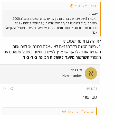
נכתב ע"י איבגי1:
שאלה.
האם קו 5 של אגד שעובד כיום בין קריית שדה תעופה ונתב"ג 2000
ימשיך בעתיד להיכנס לתוך קריית שדה תעופה יותר פנימה ? נגיד
לפחות עד בית אגד? וסתם תמונה עם השם שלי שעשיתי מסמל הישן של
אגד
לא היה ברור מה שכתבתי
בשרשור הכוונה הקודם? זאת לא שאלת הכוונה אז למה אתה
משרשר את זה לכאן? אני צריך לאיים בחסימה בשביל שתפנים את
המסר?
השרשור מיועד לשאלות הכוונה ב-ל-ב-ד
איבגי1
א
New member
#4
4/11/04
טוב תמחק.
נכתב ע"י fireman: