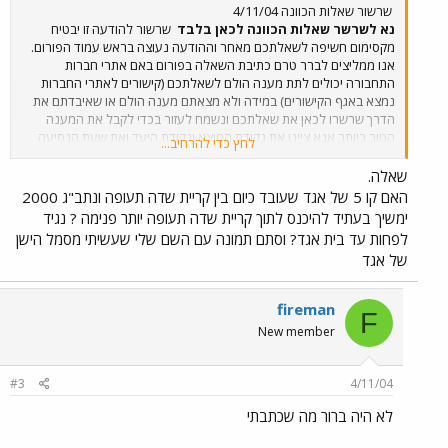
שרשור שאלות הכוונה 4/11/04
נא לשרשר שאלות הכוונה לכאן בלבד
שרשור להודעה זו יבטיח
מקסימום חשיפה לשאלתכם מאחר וההודעה נעוצה בראש עמוד הפורום.
אנו ממליצים לברר טרם כתיבת השאלה בפורום באם אתרי חברות
התחבורה יכולים לתת מענה הולם לשאלתכם (קישורים לאתרי החברות
נמצא באגף הקישורים) במידה ולא מצאתם מענה הולם או שאיבדתם את
הדרך שרשרו לכאן את שאלתכם ונשמח לעזור בכדי לקבל את המענה
הטוב ביותר אנא ציינו את נקודת המוצא ונקודת היעד ואת שעת הנסיעה
לחץ כדי להרחיב...
המשוערת בכדי שנוכל לתת לכם את התשובה הטובה ביותר* *ההכוונה
מתבססת על ידע אישי ומידע הנשלף מאתרי חברות התחבורה, הנהלת
שאלה.
הפורום וחבריו מסירים מעצמם את האחריות על כל נזק שעלול להגרם
האם קו 5 של אגד שעובד כיום בין קריית שדה תעופה ונתב"ג 2000
במישירן או בעקיפין כתוצאה מההכוונה. השרשור מיועד לשאלות הכוונה
ימשיך בעתיד להיכנס לתוך קריית שדה תעופה יותר פנימה ? נגיד
בלבד. נא לא לשרשר נושאים אחרים שכן אלו יימחקו באופן גורף, לתשומת
לפחות עד בית אגד? וסתם תמונה עם השם שלי שעשיתי מסמל הישן
לבכם ! נסיעה טובה. מצורף שרשור הכוונה
3/11/2004
של אגד
fireman
F
New member
#3
4/11/04
לא היה ברור מה שכתבתי