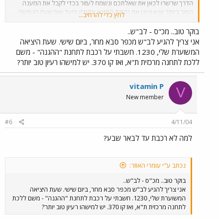
הדרך שרשרו לכאן את שאלתכם ונשמח לעזור בכדי לקבל את המענה
הטוב ביותר אנא ציינו את נקודת המוצא ונקודת היעד ואת שעת הנסיעה
לחץ כדי להרחיב...
המשוערת בכדי שנוכל לתת לכם את התשובה הטובה ביותר* *ההכוונה
מתבססת על ידע אישי ומידע הנשלף מאתרי חברות התחבורה, הנהלת
בוקר טוב.. מכ"ס - לב"ש..
הפורום וחבריו מסירים מעצמם את האחריות על כל נזק שעלול להגרם
אני צריך להגיע לב"ש מכפר סבא מחר, ביום שישי. שעת היציאה
במישירן או בעקיפין כתוצאה מההכוונה. השרשור מיועד לשאלות הכוונה
המשוערת שלי, 1230. חשבתי על רכבת לתחנת "ההגנה" - משם
בלבד. נא לא לשרשר נושאים אחרים שכן אלו יימחקו באופן גורף, לתשומת
ללכת לתחנה מרכזית ת"א, ואז קו 370. יש למישהו רעיון טוב יותר?
לבכם ! נסיעה טובה. מצורף שרשור הכוונה
3/11/2004
vitamin P
V
New member
#6
4/11/04
למה לא רכבת עד לבאר שבע?
נכתב ע"י עומרי האוזר:
בוקר טוב.. מכ"ס - לב"ש..
אני צריך להגיע לב"ש מכפר סבא מחר, ביום שישי. שעת היציאה
המשוערת שלי, 1230. חשבתי על רכבת לתחנת "ההגנה" - משם ללכת
לתחנה מרכזית ת"א, ואז קו 370. יש למישהו רעיון טוב יותר?