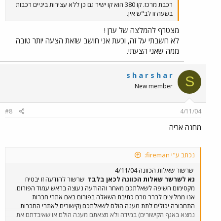
רכבת מרכז. קו 380 הוא קו ישיר גם כן ללא עצירות ביניים רכבות
בשעה זו לב"ש אין.
מצטרף להמלצה של ערן !
לא חשבתי על זה, וכעת אני חושב שזאת הצעה יותר טובה
ממה שאני הצעתי.
s h a r s h a r
S
New member
#8
4/11/04
מחנה אריה
נכתב ע"י fireman:
שרשור שאלות הכוונה 4/11/04
נא לשרשר שאלות הכוונה לכאן בלבד
שרשור להודעה זו יבטיח
מקסימום חשיפה לשאלתכם מאחר וההודעה נעוצה בראש עמוד הפורום.
אנו ממליצים לברר טרם כתיבת השאלה בפורום באם אתרי חברות
התחבורה יכולים לתת מענה הולם לשאלתכם (קישורים לאתרי החברות
נמצא באגף הקישורים) במידה ולא מצאתם מענה הולם או שאיבדתם את