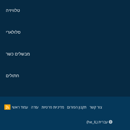
טלוויזיה
סלולארי
מבשלים כשר
חתולים
צור קשר
תקנון הפורום
מדיניות פרטיות
עזרה
עמוד ראשי
עברית (he_IL)