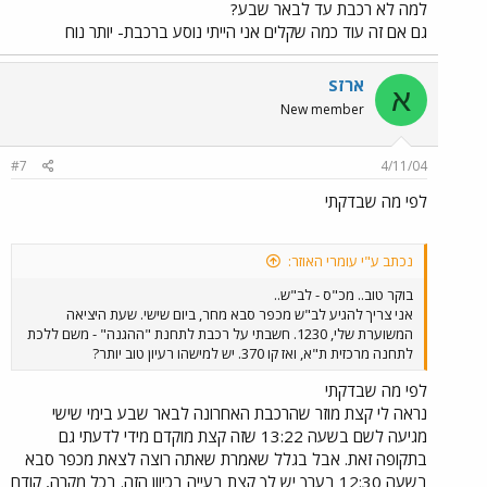
למה לא רכבת עד לבאר שבע?
גם אם זה עוד כמה שקלים אני הייתי נוסע ברכבת- יותר נוח
ארזS
א
New member
#7
4/11/04
לפי מה שבדקתי
נכתב ע"י עומרי האוזר:
בוקר טוב.. מכ"ס - לב"ש..
אני צריך להגיע לב"ש מכפר סבא מחר, ביום שישי. שעת היציאה
המשוערת שלי, 1230. חשבתי על רכבת לתחנת "ההגנה" - משם ללכת
לתחנה מרכזית ת"א, ואז קו 370. יש למישהו רעיון טוב יותר?
לפי מה שבדקתי
נראה לי קצת מוזר שהרכבת האחרונה לבאר שבע בימי שישי
מגיעה לשם בשעה 13:22 שזה קצת מוקדם מידי לדעתי גם
בתקופה זאת. אבל בגלל שאמרת שאתה רוצה לצאת מכפר סבא
בשעה 12:30 בערך יש לך קצת בעייה בכיוון הזה. בכל מקרה, קודם