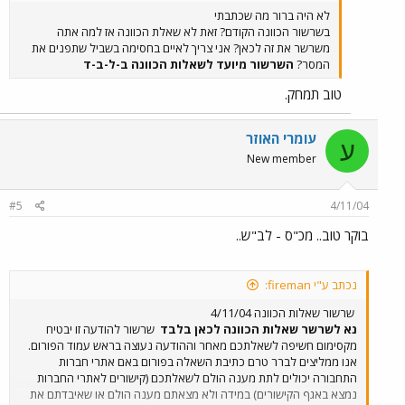
לא היה ברור מה שכתבתי
בשרשור הכוונה הקודם? זאת לא שאלת הכוונה אז למה אתה
משרשר את זה לכאן? אני צריך לאיים בחסימה בשביל שתפנים את
המסר?
השרשור מיועד לשאלות הכוונה ב-ל-ב-ד
טוב תמחק.
עומרי האוזר
ע
New member
#5
4/11/04
בוקר טוב.. מכ"ס - לב"ש..
נכתב ע"י fireman:
שרשור שאלות הכוונה 4/11/04
נא לשרשר שאלות הכוונה לכאן בלבד
שרשור להודעה זו יבטיח
מקסימום חשיפה לשאלתכם מאחר וההודעה נעוצה בראש עמוד הפורום.
אנו ממליצים לברר טרם כתיבת השאלה בפורום באם אתרי חברות
התחבורה יכולים לתת מענה הולם לשאלתכם (קישורים לאתרי החברות
נמצא באגף הקישורים) במידה ולא מצאתם מענה הולם או שאיבדתם את