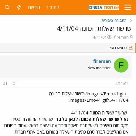
התחבר
הירשם
תחבורה ציבורית
שרשור שאלות הכוונה 4/11/04
פ
פ
4/11/04
fireman
ו
ו
ת
הנושא נעול.
ר
ח
ס
ה
ם
fireman
F
נ
ב
New member
ו
ת
ש
א
א
ר
#1
4/11/04
י
ך
../images/Emo41.gifשרשור שאלות הכוונה
4/11/04../images/Emo41.gif
שרשור שאלות הכוונה 4/11/04
נא לשרשר שאלות הכוונה לכאן בלבד
שרשור להודעה זו יבטיח
מקסימום חשיפה לשאלתכם מאחר וההודעה נעוצה בראש עמוד הפורום.
אנו ממליצים לברר טרם כתיבת השאלה בפורום באם אתרי חברות