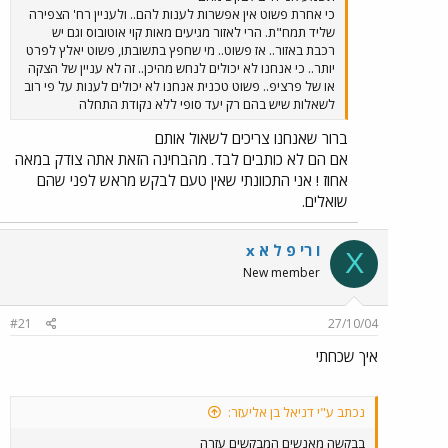
כי אחרת פשוט אין אפשרות לענות להם.. ולעניין רח' הצפירה
שליד תמח"ת. הרי לאזור מגיעים מאות קוי אוטובוס וגם יש
רכבת באזור.. אז פשוט.. מי שחפץ בתשובתו, פשוט יאלץ לפרט
יותר.. כי אנחנו לא יכולים לנחש מהיכן.. זה לא עניין של הצקה
או של פרציפ.. פשוט טכנית אנחנו לא יכולים לענות על פי רוב
לשאלות שיש בהם רק יעד סופי ללא נקודת התחלה
ברור שאנחנו צריכים לשאול אותם
אם הם לא כותבים לבד. מהבחינה הזאת אתה צודק במאה
אחוז ! אני התכוונתי שאין טעם לבקש מראש לפני שהם
שואלים.
x ו רי פ ל א
X
New member
#21
27/10/04
איך שכחתי
נכתב ע"י דניאל בן אליעזר:
בבקשה מאנשים המבקשים עזרה