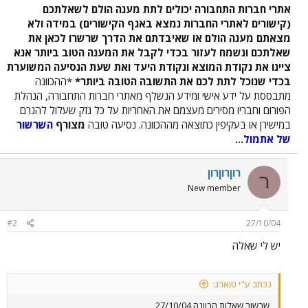
אתרי חברות התחבורה יכולים לתת מענה הולם לשאלתכם
(קישורים לאתרי החברות נמצא באגף הקישורים) במידה ולא
מצאתם מענה הולם או שאיבדתם את הדרך שרשרו לכאן את
שאלתכם ונשמח לעזור בכדי לקבל את המענה הטוב ביותר אנא
ציינו את נקודת המוצא ונקודת היעד ואת שעת הנסיעה המשוערת
בכדי שנוכל לתת לכם את התשובה הטובה ביותר*
*ההכוונה
מתבססת על ידע אישי ומידע הנשלף מאתרי חברות התחבורה, הנהלת
הפורום וחבריו מסירים מעצמם את האחריות על כל נזק שעלול להגרם
במישירן או בעקיפין כתוצאה מההכוונה. נסיעה טובה
מצורף
השרשור
של אתמול
...
רוןרוןרון
ר
New member
#2
27/10/04
יש לי שאלה
נכתב ע"י טוארג:
שרשור שאלות הכוונה 27/10/04