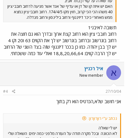
עוד שאלה על קווי דן בתל אביב
האם יש איזה קו של דן או עדיף של אגד אשר מגיעה לרחוב חובבי ציון
40 משהו הכי הכי קרוב, חוץ מקו 174/4/5. רחוב חובבי ציון נמצא
ממש מאחורי כיכר דיזינגוף ורחוב בילינסון ורחוב מנדלה.
תשובה לאיבגי1
רחוב חובבי ציון הוא רחוב קצת ארוך ובדרך הוא גם חוצה את
רחוב בוגרשוב וברחוב בוגרשוב יש לך את הקווים 63 ו20 וקו 4
יש לך בבן יהודה. כמו כן בככר דיזנגוף שזה בצד השני של הרחוב
יש לך הרבה קווים: 18,8,20,66,64 ואולי עוד כמה ששכחתי.
איל רכניץ
א
New member
#4
27/10/04
אני חושב שלא,הכרטיס הוא רק בתוך
נכתב ע"י רוןרוןרון:
יש לי שאלה
לא הכוונה
ובכל מקרה תודה על העזרה מלפני כמה ימים
השאלה שלי