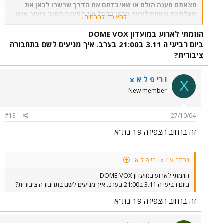
מצאתם מענה הולם או שאיבדתם את הדרך שרשרו לכאן את
שאלתכם ונשמח לעזור בכדי לקבל את המענה הטוב ביותר אנא
לחץ כדי להרחיב...
ציינו את נקודת המוצא ונקודת היעד ואת שעת הנסיעה המשוערת
בכדי שנוכל לתת לכם את התשובה הטובה ביותר*
*ההכוונה
הוזמתי לארוע במועדון DOME VOX
מתבססת על ידע אישי ומידע הנשלף מאתרי חברות התחבורה, הנהלת
ביום רביעי ה 3.11 ב21:00 בערב. איך מגיעים לשם בתחבורה
הפורום וחבריו מסירים מעצמם את האחריות על כל נזק שעלול להגרם
ציבורית?
במישירן או בעקיפין כתוצאה מההכוונה. נסיעה טובה
מצורף
השרשור
של אתמול
...
x ו רי פ ל א
X
New member
#13
27/10/04
זה ברחוב הצפירה 19 בת"א
נכתב ע"י x ו רי פ ל א:
הוזמתי לארוע במועדון DOME VOX
ביום רביעי ה 3.11 ב21:00 בערב. איך מגיעים לשם בתחבורה ציבורית?
זה ברחוב הצפירה 19 בת"א