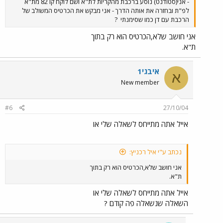
- אני(סטודנט) נוסע ברכבת מהקריות לת"א ושם לוקח קו 82 מת"א
לפ"ת ובחזרה את אותה הדרך - אני מבקש את הכרטיס המשולב של
הרכבת עם דן כמו שסימנתי
?
אני חושב שלא,הכרטיס הוא רק בתוך
ת"א.
איבגי1
א
New member
#6
27/10/04
אייל אתה מתייחס לשאלה שלי או
נכתב ע"י איל רכניץ:
אני חושב שלא,הכרטיס הוא רק בתוך
ת"א.
אייל אתה מתייחס לשאלה שלי או
השאלה שנשאלה פה קודם ?