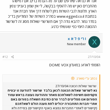
אגד אז כנראה שיודעים שם על מה הם מדברים. אם למישהו
מהחברים כאן יש מה להוסיף בבקשה, לי אין שמץ בענייני צפון
הארץ. תלונות לגבי השירות ניתן לשלוח דרך אתר חברת אגד
בכתובת www.egged.co.il בסה"כ השירות של המודיעין בד"כ
בסדר גמור. להבא נודה לך אם תשרשרי שאלות מסוג זה לשרשור
ההכוונה היומי כפי שעשיתי כרגע.
x ו רי פ ל א
X
New member
#12
27/10/04
הוזמתי לארוע במועדון DOME VOX
נכתב ע"י טוארג:
שרשור שאלות הכוונה 27/10/04
נא לשרשר שאלות הכוונה לכאן בלבד
שרשור להודעה זו יבטיח
מקסימום חשיפה לשאלתכם מאחר וההודעה נעוצה בראש עמוד
הפורום אנו ממליצים לברר טרם כתיבת השאלה בפורום באם
אתרי חברות התחבורה יכולים לתת מענה הולם לשאלתכם
(קישורים לאתרי החברות נמצא באגף הקישורים) במידה ולא