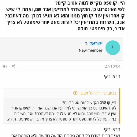
בכדי שנוכל לתת לכם את התשובה הטובה ביותר*
*ההכוונה
היי, קו 058 מק"ש לנווה אטיב קיים?
מתבססת על ידע אישי ומידע הנשלף מאתרי חברות התחבורה, הנהלת
לפי האינטרנט כן. התקשרתי למודיעין אגד שם, ואמרו לי שיש
הפורום וחבריו מסירים מעצמם את האחריות על כל נזק שעלול להגרם
קו אחר ואין עוד קו חוץ ממנו והוא לא מגיע לגולן. מה דעתכם?
במישירן או בעקיפין כתוצאה מההכוונה. נסיעה טובה
מצורף
השרשור
אגב, השירות במודיעין יכל להיות מעט יותר סימפטי. לא צריך
של אתמול
...
אדיב, רק סימפטי. תודה.
ישראל ב
י
New member
#7
27/10/04
תראי ריקי
נכתב ע"י ריקי תל אביב:
היי, קו 058 מק"ש לנווה אטיב קיים?
לפי האינטרנט כן. התקשרתי למודיעין אגד שם, ואמרו לי שיש קו אחר
ואין עוד קו חוץ ממנו והוא לא מגיע לגולן. מה דעתכם? אגב, השירות
במודיעין יכל להיות מעט יותר סימפטי. לא צריך אדיב, רק סימפטי. תודה.
תראי ריקי
שני דברים. קודם כל למה פתחת הודעה חדשה ולא הוספת את