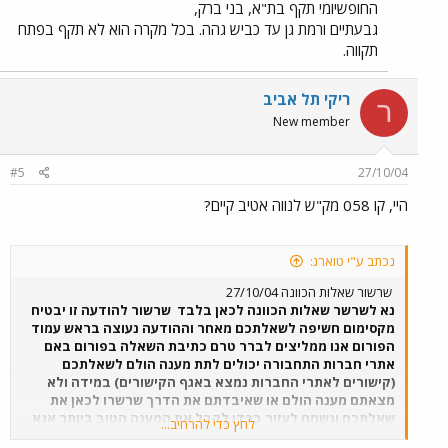
החופשיומי תקף בת"א, בני ברק,
גבעתיים ורמת גן עד כביש גהה. בכל מקרה הוא לא תקף בפתח
תקווה.
ריקי תל אביב
ר
New member
#5
27/10/04
היי, קו 058 מק"ש לנווה אטיב קיים?
נכתב ע"י טוארג:
שרשור שאלות הכוונה 27/10/04
נא לשרשר שאלות הכוונה לכאן בלבד
שרשור להודעה זו יבטיח
מקסימום חשיפה לשאלתכם מאחר וההודעה נעוצה בראש עמוד
הפורום אנו ממליצים לברר טרם כתיבת השאלה בפורום באם
אתרי חברות התחבורה יכולים לתת מענה הולם לשאלתכם
(קישורים לאתרי החברות נמצא באגף הקישורים) במידה ולא
מצאתם מענה הולם או שאיבדתם את הדרך שרשרו לכאן את
שאלתכם ונשמח לעזור בכדי לקבל את המענה הטוב ביותר אנא
לחץ כדי להרחיב...
ציינו את נקודת המוצא ונקודת היעד ואת שעת הנסיעה המשוערת