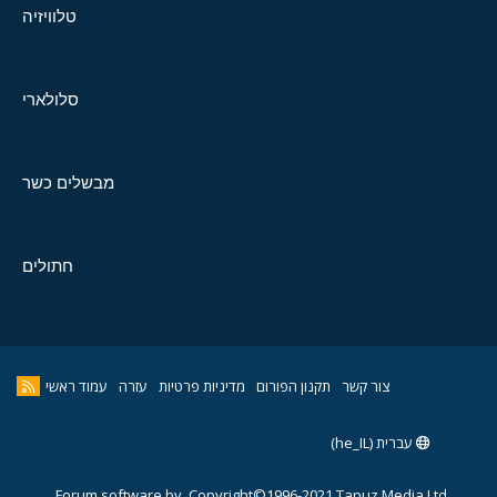
טלוויזיה
סלולארי
מבשלים כשר
חתולים
צור קשר
תקנון הפורום
מדיניות פרטיות
עזרה
עמוד ראשי
עברית (he_IL)
Forum software by
Copyright©1996-2021,Tapuz Media Ltd.