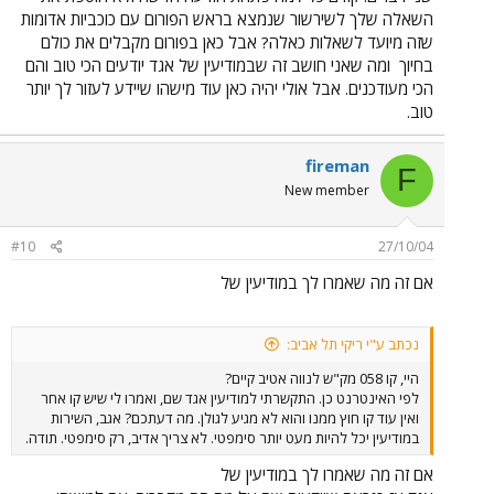
השאלה שלך לשירשור שנמצא בראש הפורום עם כוכביות אדומות
שזה מיועד לשאלות כאלה? אבל כאן בפורום מקבלים את כולם
בחיוך
ומה שאני חושב זה שבמודיעין של אגד יודעים הכי טוב והם
הכי מעודכנים. אבל אולי יהיה כאן עוד מישהו שיידע לעזור לך יותר
טוב.
fireman
F
New member
#10
27/10/04
אם זה מה שאמרו לך במודיעין של
נכתב ע"י ריקי תל אביב:
היי, קו 058 מק"ש לנווה אטיב קיים?
לפי האינטרנט כן. התקשרתי למודיעין אגד שם, ואמרו לי שיש קו אחר
ואין עוד קו חוץ ממנו והוא לא מגיע לגולן. מה דעתכם? אגב, השירות
במודיעין יכל להיות מעט יותר סימפטי. לא צריך אדיב, רק סימפטי. תודה.
אם זה מה שאמרו לך במודיעין של