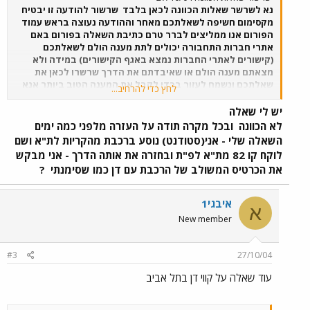
נא לשרשר שאלות הכוונה לכאן בלבד
שרשור להודעה זו יבטיח
מקסימום חשיפה לשאלתכם מאחר וההודעה נעוצה בראש עמוד
הפורום אנו ממליצים לברר טרם כתיבת השאלה בפורום באם
אתרי חברות התחבורה יכולים לתת מענה הולם לשאלתכם
(קישורים לאתרי החברות נמצא באגף הקישורים) במידה ולא
מצאתם מענה הולם או שאיבדתם את הדרך שרשרו לכאן את
שאלתכם ונשמח לעזור בכדי לקבל את המענה הטוב ביותר אנא
לחץ כדי להרחיב...
ציינו את נקודת המוצא ונקודת היעד ואת שעת הנסיעה המשוערת
בכדי שנוכל לתת לכם את התשובה הטובה ביותר*
*ההכוונה
יש לי שאלה
מתבססת על ידע אישי ומידע הנשלף מאתרי חברות התחבורה, הנהלת
לא הכוונה
ובכל מקרה תודה על העזרה מלפני כמה ימים
הפורום וחבריו מסירים מעצמם את האחריות על כל נזק שעלול להגרם
השאלה שלי - אני(סטודנט) נוסע ברכבת מהקריות לת"א ושם
במישירן או בעקיפין כתוצאה מההכוונה. נסיעה טובה
מצורף
השרשור
לוקח קו 82 מת"א לפ"ת ובחזרה את אותה הדרך - אני מבקש
של אתמול
...
את הכרטיס המשולב של הרכבת עם דן כמו שסימנתי
?
איבגי1
א
New member
#3
27/10/04
עוד שאלה על קווי דן בתל אביב