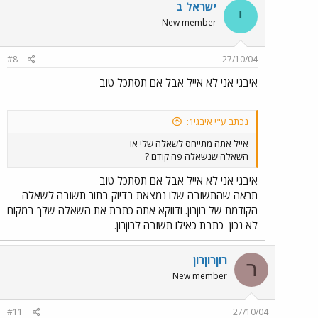
ישראל ב
י
New member
#8
27/10/04
איבגי אני לא אייל אבל אם תסתכל טוב
נכתב ע"י איבגי1:
אייל אתה מתייחס לשאלה שלי או
השאלה שנשאלה פה קודם ?
איבגי אני לא אייל אבל אם תסתכל טוב
תראה שהתשובה שלו נמצאת בדיוק בתור תשובה לשאלה
הקודמת של רוןרון. ודווקא אתה כתבת את השאלה שלך במקום
לא נכון
כתבת כאילו תשובה לרוןרון.
רוןרוןרון
ר
New member
#11
27/10/04