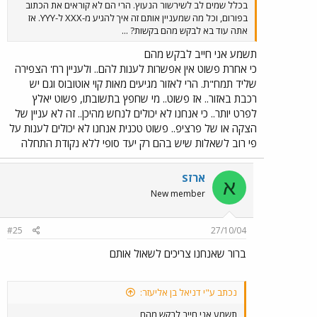
בכלל שמים לב לשירשור הנעוץ. הרי הם לא קוראים את הכתוב
בפורום, וכל מה שמעניין אותם זה איך להגיע מ-XXX ל-YYY. אז
אתה עוד בא לבקש מהם בקשות? ...
תשמע אני חייב לבקש מהם
כי אחרת פשוט אין אפשרות לענות להם.. ולעניין רח' הצפירה
שליד תמח"ת. הרי לאזור מגיעים מאות קוי אוטובוס וגם יש
רכבת באזור.. אז פשוט.. מי שחפץ בתשובתו, פשוט יאלץ
לפרט יותר.. כי אנחנו לא יכולים לנחש מהיכן.. זה לא עניין של
הצקה או של פרציפ.. פשוט טכנית אנחנו לא יכולים לענות על
פי רוב לשאלות שיש בהם רק יעד סופי ללא נקודת התחלה
ארזS
א
New member
#25
27/10/04
ברור שאנחנו צריכים לשאול אותם
נכתב ע"י דניאל בן אליעזר:
תשמע אני חייב לבקש מהם