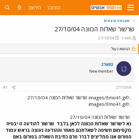
התחבר
הירשם
תחבורה ציבורית
שרשור שאלות הכוונה 27/10/04
פ
פ
טוארג
27/10/04
ו
ו
ת
ר
הנושא נעול.
ח
ס
ה
ם
טוארג
נ
ב
ט
ו
ת
New member
ש
א
א
ר
#1
27/10/04
י
ך
../images/Emo41.gif שרשור שאלות הכוונה 27/10/04
../images/Emo41.gif
שרשור שאלות הכוונה 27/10/04
נא לשרשר שאלות הכוונה לכאן בלבד
שרשור להודעה זו יבטיח
מקסימום חשיפה לשאלתכם מאחר וההודעה נעוצה בראש עמוד
הפורום אנו ממליצים לברר טרם כתיבת השאלה בפורום באם