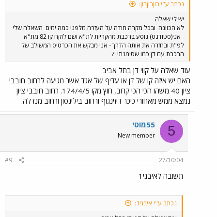
נכתב ע"י רוןרוןרון:
יש לי שאלה
לא הכוונה
ובכל מקרה תודה על העזרה מלפני כמה ימים
השאלה שלי
- אני(סטודנט) נוסע ברכבת מהקריות לת"א ושם לוקח קו 82 מת"א
לפ"ת ובחזרה את אותה הדרך - אני מבקש את הכרטיס המשולב של
הרכבת עם דן כמו שסימנתי
?
עוד שאלה על קווי דן בתל אביב
האם יש איזה קו של דן או עדיף של אגד אשר מגיעה לרחוב חובבי
ציון 40 משהו הכי הכי קרוב, חוץ מקו 174/4/5. רחוב חובבי ציון
נמצא ממש מאחורי כיכר דיזינגוף ורחוב בילינסון ורחוב מנדלה.
55מוטי
5
New member
#9
27/10/04
תשובה לאיבגי1
נכתב ע"י איבגי1: