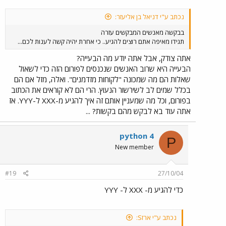
נכתב ע"י דניאל בן אליעזר:
בבקשה מאנשים המבקשים עזרה
תגידו מאיפה אתם רוצים להגיע.. כי אחרת יהיה קשה לענות לכם...
אתה צודק, אבל אתה יודע מה הבעייה?
הבעייה היא שרוב האנשים שנכנסים לפורום הזה כדי לשאול
שאלות הם מה שמכונה "לקוחות מזדמנים". ואלה, מזל אם הם
בכלל שמים לב לשירשור הנעוץ. הרי הם לא קוראים את הכתוב
בפורום, וכל מה שמעניין אותם זה איך להגיע מ-XXX ל-YYY. אז
אתה עוד בא לבקש מהם בקשות? ...
python 4
P
New member
#19
27/10/04
כדי להגיע מ- XXX ל- YYY
נכתב ע"י ארזS: