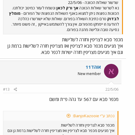
שרשור שאלות הכוונה - 22/5/06
נא לשרשר שאלות הכוונה
אך ורק לכאן
ונשמח לעזור כמיטב יכולתנו.
הכוונות נפוצות ניתן למצוא באגף השאלות הנפוצות של הפורום -
מומלץ
לבדוק
טרם כתיבת השאלה בפורום. שאלות שלא ישורשרו כהלכה
להודעה זו יימחקו מהפורום. אין צורך להשתמש באייקון
, זה פשוט מיותר.
נסיעה טובה וגלישה מהנה בפורום.
מכפר סבא לצריפין וחזרה לשלישות
איך מגיעים מכפר סבא לצריפין ואז מצריפין חזרה לשלישות ברמת גן
וגם איך מגיעים מצריפין חזרה ישירות לכפר סבא.
אוהד11
א
New member
#13
22/5/06
מכפר סבא עם 567 עד גהה פ"ת ומשם
נכתב ע"י BanjoKazooie:
מכפר סבא לצריפין וחזרה לשלישות
איך מגיעים מכפר סבא לצריפין ואז מצריפין חזרה לשלישות ברמת גן וגם