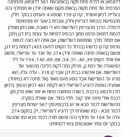
לדוגמא) או לת"מ פתח תקוה (באמצעות 561 לדוגמא) מהתחנה
המרכזית של פתח תקווה (באותו מקום שאתה יורד) או ממחלף גהה
בעלייה לכיוון אשדוד, קח קו 159 שנוסע 4 פעמים בבוקר. חלק
מהנסיעות נכנסות לצריפין וחלק עוברות בשער יפו וממשיכות
לרמלה. הדרך מהצריפין לשלישות היא די כואבת, ואם ניתן מומלץ
לנסות לתפוס טרמפ מתוך הבסיס לפחות עד צומת בית דגן (יתכן
אם יתמזל מזלך שתתפוס לשלישות). אם אתה לא רוצה לנסות
טרמפ קח קו כלשהו (בגדול כל הקווים למעט 433) לצומת בית דגן,
ומשם (באותה תחנה שאתה יורד) 274 של אגד עד עזריאלי, ומשם
את אחד הקווים 39, 40, 51, 54, 68, 69, 140, 154 עד ליד
המשטרה של רמת גן, מרחק כמה דקות הליכה מהשער של
השלישות. אם איכשהו בבית דגן עובר קו 318 - עלה עליו, הוא
מגיע עד השלישות אבל נוסע מעט מאוד (אל תחכה לא במיוחד)
אופציה נוספת להגיע לעזריאלי היא לקחת 461 לכיוון ההפוך (לכיוון
לוד) ולנסוע ברכבת. בשורה תחתונה פחות או יותר אותו פרק זמן.
רכבת אולי טיפה יותר קצר. תלוי במזל. אם שאלת במקרה
מהשלישות לכפר סבא אז יש בז'בוטינסקי 567 ישירות מצריפין
לכפר סבא - כמו שאמרתי לך להגיע לעזריאלי, רק במקום 274
עלה על 164 עד מחלף גהה ומשם חזרה לכפר סבא כמו שהגעת
בבוקר יום עתיר אוטובוסים צפוי לכוחותינו