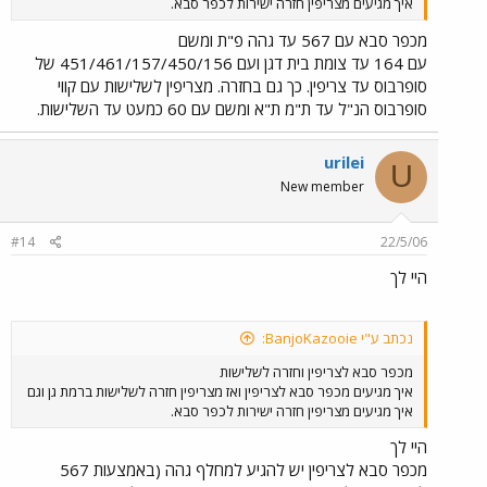
איך מגיעים מצריפין חזרה ישירות לכפר סבא.
מכפר סבא עם 567 עד גהה פ"ת ומשם
עם 164 עד צומת בית דגן ועם 451/461/157/450/156 של
סופרבוס עד צריפין. כך גם בחזרה. מצריפין לשלישות עם קווי
סופרבוס הנ"ל עד ת"מ ת"א ומשם עם 60 כמעט עד השלישות.
urilei
U
New member
#14
22/5/06
היי לך
נכתב ע"י BanjoKazooie:
מכפר סבא לצריפין וחזרה לשלישות
איך מגיעים מכפר סבא לצריפין ואז מצריפין חזרה לשלישות ברמת גן וגם
איך מגיעים מצריפין חזרה ישירות לכפר סבא.
היי לך
מכפר סבא לצריפין יש להגיע למחלף גהה (באמצעות 567