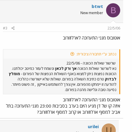
btwt
B
New member
#3
22/5/06
אוטובוס מגני התערוכה לארלוזורוב
נכתב ע"י תחבורה ציבורית:
שרשור שאלות הכוונה - 22/5/06
נא לשרשר שאלות הכוונה
אך ורק לכאן
ונשמח לעזור כמיטב יכולתנו.
הכוונות נפוצות ניתן למצוא באגף השאלות הנפוצות של הפורום -
מומלץ
לבדוק
טרם כתיבת השאלה בפורום. שאלות שלא ישורשרו כהלכה
להודעה זו יימחקו מהפורום. אין צורך להשתמש באייקון
, זה פשוט מיותר.
נסיעה טובה וגלישה מהנה בפורום.
אוטובוס מגני התערוכה לארלוזורוב
איזה קו של דן מגיע היום בערב בסביבות 23:00 מגני התערוכה בתל
אביב למסוף ארלוזורוב או קרוב למסוף ארלוזורוב?
urilei
U