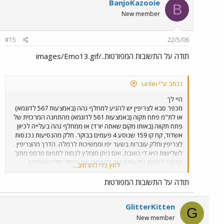
BanjoKazooie
B
New member
#15
22/5/06
תודה על התשובות המפורטות../images/Emo13.gif
נכתב ע"י urilei:
היי לך
מכפר סבא לצריפין יש להגיע למחלף גהה (באמצעות 567 לדוגמא)
או לת"מ פתח תקוה (באמצעות 561 לדוגמא) מהתחנה המרכזית של
פתח תקווה (באותו מקום שאתה יורד) או ממחלף גהה בעלייה לכיוון
אשדוד, קח קו 159 שנוסע 4 פעמים בבוקר. חלק מהנסיעות נכנסות
לצריפין וחלק עוברות בשער יפו וממשיכות לרמלה. הדרך מהצריפין
לשלישות היא די כואבת, ואם ניתן מומלץ לנסות לתפוס טרמפ מתוך
הבסיס לפחות עד צומת בית דגן (יתכן אם יתמזל מזלך שתתפוס
לחץ כדי להרחיב...
לשלישות). אם אתה לא רוצה לנסות טרמפ קח קו כלשהו (בגדול כל
הקווים למעט 433) לצומת בית דגן, ומשם (באותה תחנה שאתה יורד)
תודה על התשובות המפורטות
274 של אגד עד עזריאלי, ומשם את אחד הקווים 39, 40, 51, 54, 68,
69, 140, 154 עד ליד המשטרה של רמת גן, מרחק כמה דקות הליכה
GlitterKitten
מהשער של השלישות. אם איכשהו בבית דגן עובר קו 318 - עלה עליו,
G
הוא מגיע עד השלישות אבל נוסע מעט מאוד (אל תחכה לא במיוחד)
New member