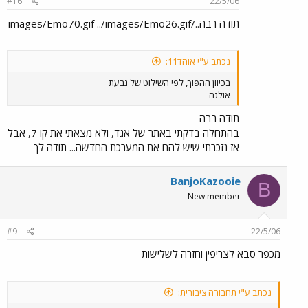
#16
22/5/06
תודה רבה../images/Emo70.gif ../images/Emo26.gif
נכתב ע"י אוהד11:
בכיוון ההפוך, לפי השילוט של גבעת
אולגה
תודה רבה
בהתחלה בדקתי באתר של אגד, ולא מצאתי את קו 7, אבל
אז נזכרתי שיש להם את המערכת החדשה... תודה לך
BanjoKazooie
B
New member
#9
22/5/06
מכפר סבא לצריפין וחזרה לשלישות
נכתב ע"י תחבורה ציבורית: