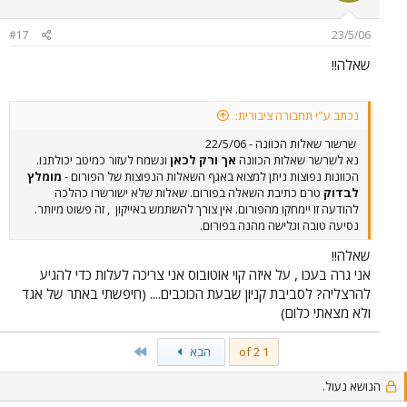
אופציה נוספת להגיע לעזריאלי היא לקחת 461 לכיוון ההפוך (לכיוון
לוד) ולנסוע ברכבת. בשורה תחתונה פחות או יותר אותו פרק זמן.
רכבת אולי טיפה יותר קצר. תלוי במזל. אם שאלת במקרה מהשלישות
#17
23/5/06
לכפר סבא אז יש בז'בוטינסקי 567 ישירות מצריפין לכפר סבא - כמו
שאלה!!
שאמרתי לך להגיע לעזריאלי, רק במקום 274 עלה על 164 עד מחלף
גהה ומשם חזרה לכפר סבא כמו שהגעת בבוקר יום עתיר אוטובוסים
צפוי לכוחותינו
נכתב ע"י תחבורה ציבורית:
שרשור שאלות הכוונה - 22/5/06
נא לשרשר שאלות הכוונה
אך ורק לכאן
ונשמח לעזור כמיטב יכולתנו.
הכוונות נפוצות ניתן למצוא באגף השאלות הנפוצות של הפורום -
מומלץ
לבדוק
טרם כתיבת השאלה בפורום. שאלות שלא ישורשרו כהלכה
להודעה זו יימחקו מהפורום. אין צורך להשתמש באייקון
, זה פשוט מיותר.
נסיעה טובה וגלישה מהנה בפורום.
שאלה!!
אני גרה בעכו , על איזה קוי אוטובוס אני צריכה לעלות כדי להגיע
להרצליה? לסביבת קניון שבעת הכוכבים.... (חיפשתי באתר של אגד
ולא מצאתי כלום)
Last
1 of 2
הבא
הנושא נעול.