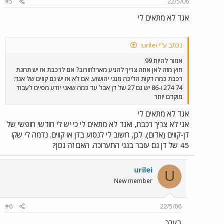
#5
22/5/06
אגד לא מתאים לי
נכתב ע"י urilei:
אמור להיות 99
חוץ מזה לאן אתה צריך להגיע מארלוזורוב? אם לרכבת אז יש תחנת
רכבת כמה דקות הליכה מגני יהושוע. אם לא אז יש גם קווים של אגד:
74 274 ו-86 יש גם 27 של דן אבל עד כמה שאני יודע מסיים לעבוד
מוקדם יותר
אגד לא מתאים לי
אני לא צריך רכבת, ואגד לא מתאים לי כי יש לי חודשי חופשי של
דן-קווים (אדום). לכן, חשוב לי לנסוע בדן או קווים. נדמה לי שקו
45 של דן גם עובר בגני התערוכה. האם זה נכון?
urilei
U
New member
#6
22/5/06
בערך