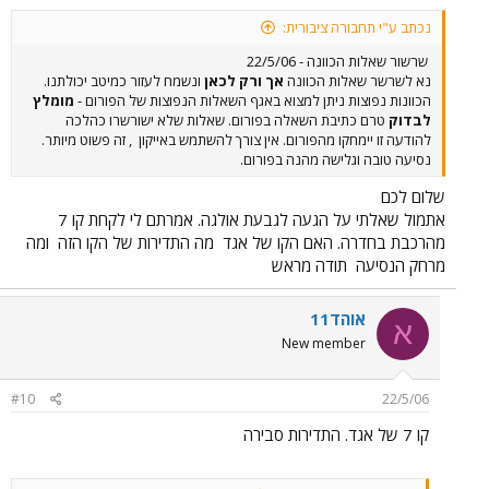
נכתב ע"י תחבורה ציבורית:
שרשור שאלות הכוונה - 22/5/06
נא לשרשר שאלות הכוונה
אך ורק לכאן
ונשמח לעזור כמיטב יכולתנו.
הכוונות נפוצות ניתן למצוא באגף השאלות הנפוצות של הפורום -
מומלץ
לבדוק
טרם כתיבת השאלה בפורום. שאלות שלא ישורשרו כהלכה
להודעה זו יימחקו מהפורום. אין צורך להשתמש באייקון
, זה פשוט מיותר.
נסיעה טובה וגלישה מהנה בפורום.
שלום לכם
אתמול שאלתי על הגעה לגבעת אולגה. אמרתם לי לקחת קו 7
מהרכבת בחדרה. האם הקו של אגד
מה התדירות של הקו הזה
ומה
מרחק הנסיעה
תודה מראש
אוהד11
א
New member
#10
22/5/06
קו 7 של אגד. התדירות סבירה