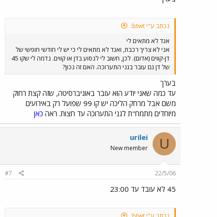
נכתב ע"י btwt:
אגד לא מתאים לי
אני לא צריך רכבת, ואגד לא מתאים לי כי יש לי חודשי חופשי של
דן-קווים (אדום). לכן, חשוב לי לנסוע בדן או קווים. נדמה לי שקו 45
של דן גם עובר בגני התערוכה. האם זה נכון?
בערך
עד כמה שאני יודע הוא עובר באוניברסיטה, שזה קצת רחוק
משם אבל מרחק הליכה יש קו 99 שפועל רק באירועים
מיוחדים מתמח"ת לגני התערוכה עד חצות. ראה
כאן
urilei
U
New member
#7
22/5/06
45 לא עובד עד 23:00
נכתב ע"י btwt: