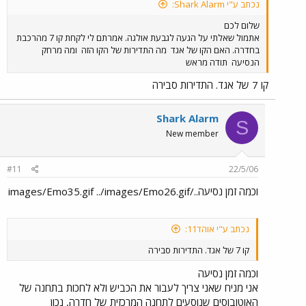
נכתב ע"י Shark Alarm:
שלום לכם
אתמול שאלתי על הגעה לגבעת אולגה. אמרתם לי לקחת קו 7 מהרכבת
בחדרה. האם הקו של אגד
מה התדירות של הקו הזה
ומה מרחק
הנסיעה
תודה מראש
קו 7 של אגד. התדירות סבירה
Shark Alarm
S
New member
#11
22/5/06
וכמה זמן נסיעה../images/Emo35.gif ../images/Emo26.gif
נכתב ע"י אוהד11:
קו 7 של אגד. התדירות סבירה
וכמה זמן נסיעה
אני מניח שאני צריך לעבור את הכביש ולא לחכות בתחנה של
האוטובוסים שנוסעים לתחנה המרכזית של חדרה, נכון