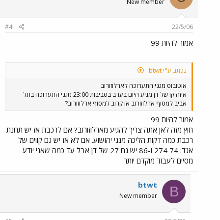
New member
#4
22/5/06
אמור להיות 99
נכתב ע"י btwt:
אוטובוס מגני התערוכה לארלוזורוב
איזה קו של דן מגיע היום בערב בסביבות 23:00 מגני התערוכה בתל
אביב למסוף ארלוזורוב או קרוב למסוף ארלוזורוב?
אמור להיות 99
חוץ מזה לאן אתה צריך להגיע מארלוזורוב? אם לרכבת אז יש תחנת
רכבת כמה דקות הליכה מגני יהושוע. אם לא אז יש גם קווים של
אגד: 74 274 ו-86 יש גם 27 של דן אבל עד כמה שאני יודע
מסיים לעבוד מוקדם יותר
btwt
B
New member