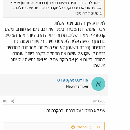
בקשר למה יותר מהיר בשעות הבוקר (רכבת או אוטובוס) אז אני
אשמח. אני אכנס בבוקר בכל מקרה לראות מה יש לכם להגיד.
בינתיים לילה טוב!
לא יודע איך זה מבחינת העלות,
אבל האפשרות הסבירה בעיני היא רכבת עד ארלוזורוב ומשם
קו 480 לת"מ ירושלים. מלחה רחוקה הרבה יותר מהר הצופים
וגם זמן הנסיעה אליה לא אטרקטיבי, בלשון המעטה. גם
התדירות (רכבת בשעה) לא הכי מוצלחת. מהתחנה המרכזית
נדמה לי שקו 28 עושה את המסלול הקצר ביותר. אזהרה
חמורה: בשום אופן אל תיקח את קו 9! זאת נסיעה של יותר
משעה!
אוריינט אקספרס
א
New member
#8
9/10/06
אני לא ממליץ על רכבת, במקרה זה
נכתב ע"י naps: