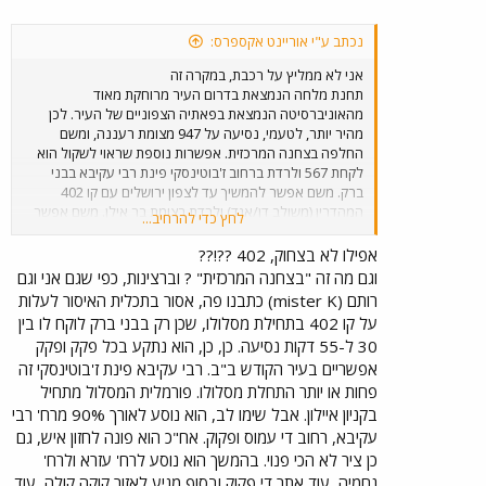
נכתב ע"י אוריינט אקספרס:
אני לא ממליץ על רכבת, במקרה זה
תחנת מלחה הנמצאת בדרום העיר מרוחקת מאוד
מהאוניברסיטה הנמצאת בפאתיה הצפוניים של העיר. לכן
מהיר יותר, לטעמי, נסיעה על 947 מצומת רעננה, ומשם
החלפה בצחנה המרכזית. אפשרות נוספת שראוי לשקול הוא
לקחת 567 ולרדת ברחוב ז'בוטינסקי פינת רבי עקיבא בבני
ברק. משם אפשר להמשיך עד לצפון ירושלים עם קו 402
המהדרין (משולב דן/אגד) ולרדת בצומת בר אילן. משם אפשר
לחץ כדי להרחיב...
להמשיך בנסיעה קצרה יחסית עם 26 או 28 לאוניברסיטה.
אפילו לא בצחוק, 402 ??!??
וגם מה זה "בצחנה המרכזית" ? וברצינות, כפי שגם אני וגם
רותם (mister K) כתבנו פה, אסור בתכלית האיסור לעלות
על קו 402 בתחילת מסלולו, שכן רק בבני ברק לוקח לו בין
30 ל-55 דקות נסיעה. כן, כן, הוא נתקע בכל פקק ופקק
אפשריים בעיר הקודש ב"ב. רבי עקיבא פינת ז'בוטינסקי זה
פחות או יותר התחלת מסלולו. פורמלית המסלול מתחיל
בקניון איילון. אבל שימו לב, הוא נוסע לאורך 90% מרח' רבי
עקיבא, רחוב די עמוס ופקוק. אח"כ הוא פונה לחזון איש, גם
כן ציר לא הכי פנוי. בהמשך הוא נוסע לרח' עזרא ולרח'
נחמיה, עוד אתר די פקוק ובסוף מגיע לאזור קוקה קולה, עוד