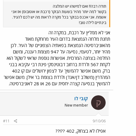
תודה רבה!! ואם למישהו יש המלצה
בקשר למה יותר מהיר בשעות הבוקר (רכבת או אוטובוס) אז אני
אשמח. אני אכנס בבוקר בכל מקרה לראות מה יש לכם להגיד.
בינתיים לילה טוב!
אני לא ממליץ על רכבת, במקרה זה
תחנת מלחה הנמצאת בדרום העיר מרוחקת מאוד
מהאוניברסיטה הנמצאת בפאתיה הצפוניים של העיר. לכן
מהיר יותר, לטעמי, נסיעה על 947 מצומת רעננה, ומשם
החלפה בצחנה המרכזית. אפשרות נוספת שראוי לשקול הוא
לקחת 567 ולרדת ברחוב ז'בוטינסקי פינת רבי עקיבא בבני
ברק. משם אפשר להמשיך עד לצפון ירושלים עם קו 402
המהדרין (משולב דן/אגד) ולרדת בצומת בר אילן. משם אפשר
להמשיך בנסיעה קצרה יחסית עם 26 או 28 לאוניברסיטה.
קובי לו
ק
New member
#11
9/10/06
אפילו לא בצחוק, 402 ??!??