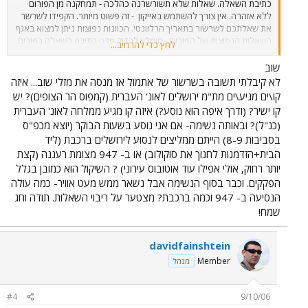
כתיבת השאלה. שאלות שלא תשורשרנה כהלכה - תמחקנה מן הפורום
ללא אזהרה. אין צורך להשתמש באייקון
- זה פשוט מיותר. הקפידו לשרשר
את שאלתכם לשרשור בתאריך הרלוונטי. הכוונות נפוצות ניתן למצוא באגף
השאלות הנפוצות של הפורום - מומלץ לבדוק טרם כתיבת השאלה בפורום.
לחץ כדי להרחיב...
הגולשים מתבקשים שלא להשיב לשאלות בשרשורי הכוונה
קודמים ולא לשרשר הודעות שאינן קשורות לשרשור ההכוונה.
שוב
נסיעה טובה וגלישה מהנה בפורום
לא קיבלתי תשובה בשרשור של אתמול אז מנסה את מזלי שוב... איזה
קו\ים מגיע\ים מת"מ ירושלים לאונ' העברית (קמפוס הר הצופים)? יש
קו ישיר? (ודרך איפה הוא נוסע?) איזה קו מגיע ממלחה לאונ' העברית
(כנ"ל)? ובאותה נשימה- אם אני נוסע בשעות הבוקר (יוצא מכפ"ס
בסביבות 8-9) הייתם ממליצים לנסוע לירושלים ברכבת (ליד
הבית+הזדמנות לחנוך את סוקולוב) או ב- 947 מצומת רעננה (קצת
יותר רחוק, אולי אפילו עוד אוטובוס עירוני) ? השיקול הוא כמובן בגלל
הפקקים. וכבר בסוף הנשימה אבל נשאר ממש מעט אוויר- כמה עולה
הנסיעה ב- 947 וכמה ברכבת? מצטער על ריבוי השאלות. תודה וחג
שמח!
davidfainshtein
Member
מנהל
#4
9/10/06