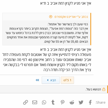
איך אני מגיע לקניון רמת אביב ב ת"א
נכתב ע"י אוריינט אקספרס:
כפי שענו לך בשרשור של אתמול:
אין דבר כזה "צומת רמת אפעל", הצומת הקרוב ביותר נקרא צומת
אלוף שדה. ומשם (כפי שנכתב כבר) ניתן ללכת ברגל כחמש עד עשר
דקות, אול לקחת לנסיעה קצרה מהמסוף שבצומת את אחד מהקווים
הבאים: 35,65 של דן או 55 של קווים.
איך אני מגיע לקניון רמת אביב ב ת"א
מעפולה רציתי להתייעץ איזה קו של אוטובוס לקחת מעפולה לתל
אביב שאתו אוטובוס עוצר ב רחוב איינשטן 40 לפי מה שהסבירו
לי באותו מקום ליד הקניון אשמח מאוד אם תפרטו לי בבקשה אני
צריך את הדרך הכי קלה תודה רבה
Last
1 of 5
הבא
הנושא נעול.
פייסבוק
Twitter
Reddit
Pinterest
Tumblr
WhatsApp
דואר אלקטרוני
הוסף קישור
Share: