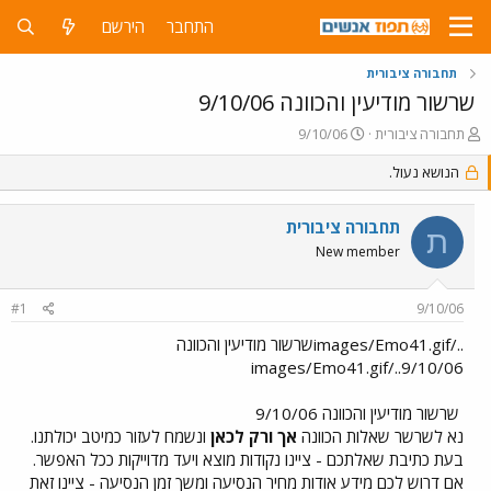
התחבר
הירשם
תחבורה ציבורית
שרשור מודיעין והכוונה 9/10/06
פ
פ
תחבורה ציבורית
9/10/06
ו
ו
ת
הנושא נעול.
ר
ח
ס
ה
ם
תחבורה ציבורית
נ
ב
ת
ו
ת
New member
ש
א
א
ר
#1
9/10/06
י
ך
../images/Emo41.gifשרשור מודיעין והכוונה
9/10/06../images/Emo41.gif
שרשור מודיעין והכוונה 9/10/06
נא לשרשר שאלות הכוונה
אך ורק לכאן
ונשמח לעזור כמיטב יכולתנו.
בעת כתיבת שאלתכם - ציינו נקודות מוצא ויעד מדוייקות ככל האפשר.
אם דרוש לכם מידע אודות מחיר הנסיעה ומשך זמן הנסיעה - ציינו זאת