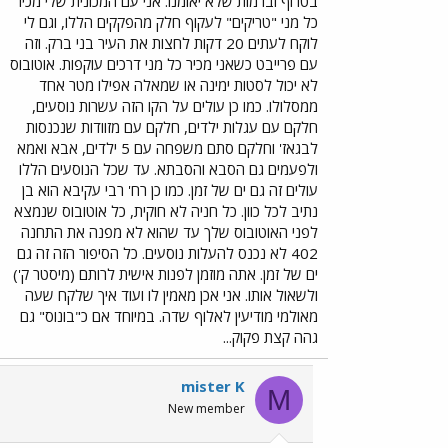
בטרוף וברמות שלא יאומנו. אני עם המכונית שלי מכיר
כל מני "טריקים" לעקוף חלק מהפקקים הללו, וגם לי
לוקח לעתים 20 דקות לחצות את העיר בני ברק. וזה
עם פרייבט כשאני מכיר כל מני דרכים עוקפות. אוטובוס
לא יכול לסטות ימינה או שמאלה אפילו מטר אחד
ממסלולו. כמו כן עולים על הקו הזה עשרות נוסעים,
חלקם עם עגלות ילדים, חלקם עם מזוודות שנכנסות
לבגאז' וחלקם סתם משפחה עם 5 ילדים, אבא ואמא
ולפעמים גם הסבא והסבתא. עד שכל הנוסעים הללו
עולים זה גם ים של זמן. כמו כן רח' רבי עקיבא הוא בן
נתיב לכל כוון. כל חניה לא חוקית, כל אוטובוס שנמצא
לפני האוטובוס שלך עד שהוא לא מפנה את התחנה
402 לא נכנס להעלות נוסעים. כל הסיפור הזה זה גם
ים של זמן. אתה מוזמן לפנות אישית לרותם (מיסטר ק')
ולשאול אותו. אני אכן מאמין לו ועוד איך שלקח שעה
מאולמי מודיעין לאלוף שדה. במיוחד אם כ"בונוס" גם
גהה קצת פקוק...
mister K
M
New member