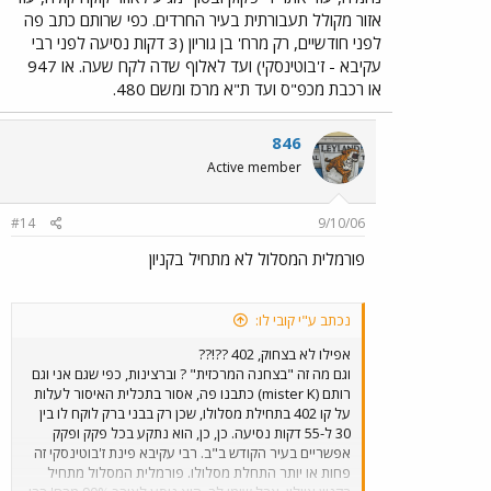
אזור מקולל תעבורתית בעיר החרדים. כפי שרותם כתב פה
לפני חודשיים, רק מרח' בן גוריון (3 דקות נסיעה לפני רבי
עקיבא - ז'בוטינסקי) ועד לאלוף שדה לקח שעה. או 947
או רכבת מכפ"ס ועד ת"א מרכז ומשם 480.
846
Active member
#14
9/10/06
פורמלית המסלול לא מתחיל בקניון
נכתב ע"י קובי לו:
אפילו לא בצחוק, 402 ??!??
וגם מה זה "בצחנה המרכזית" ? וברצינות, כפי שגם אני וגם
רותם (mister K) כתבנו פה, אסור בתכלית האיסור לעלות
על קו 402 בתחילת מסלולו, שכן רק בבני ברק לוקח לו בין
30 ל-55 דקות נסיעה. כן, כן, הוא נתקע בכל פקק ופקק
אפשריים בעיר הקודש ב"ב. רבי עקיבא פינת ז'בוטינסקי זה
פחות או יותר התחלת מסלולו. פורמלית המסלול מתחיל