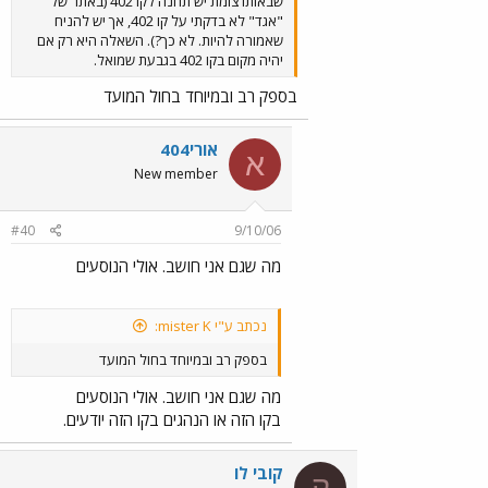
שבאותו צומת יש תחנה לקו 402 (באתר של
"אגד" לא בדקתי על קו 402, אך יש להניח
שאמורה להיות. לא כך?). השאלה היא רק אם
יהיה מקום בקו 402 בגבעת שמואל.
בספק רב ובמיוחד בחול המועד
אורי404
א
New member
#40
9/10/06
מה שגם אני חושב. אולי הנוסעים
נכתב ע"י mister K:
בספק רב ובמיוחד בחול המועד
מה שגם אני חושב. אולי הנוסעים
בקו הזה או הנהגים בקו הזה יודעים.
קובי לו
ק