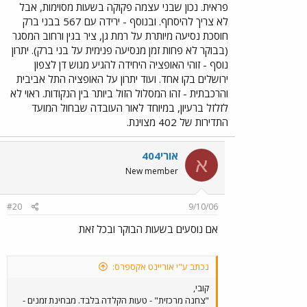
פראית. נכון שבני עצמה פקוקה בשעות מסוימות, אבל
עקיבא - ז'בוטינסקי) ועד לאלוף שדה לקח שעה. או 947 או
לא צריך להיסחף. ובנוסף - ירידה עם 567 בבני ברק
רכבת מכפ"ס ועד ת"א מרכז ומשם 480.
חוסכת נסיעה מיותרת על רמת גן, ציר בגין ורחוב המסגר
(בבוקר לא פחות זמן מנסיעה פנימית על בני ברק). יתרון
נוסף - זוהי האופציה היחידה להגיע מגוש דן לצפון
ירושלים בקו אחד. ועוד יתרון על האופציה התל אביבית
והרכבתית - זהו המסלול הזול ביותר בין הנקודות. ראוי לא
לזלזל ברעיון, במיוחד לאור העובדה שבחול המועד
התדירות של 402 מצוינת.
אורי404
א
New member
#20
9/10/06
אם נוסעים בשעות הבוקר ובכל זאת
נכתב ע"י אוריינט אקספרס:
קובי,
"צחנה מרכזית" - טעות הקלדה בלבד. מבחינת זמנים -