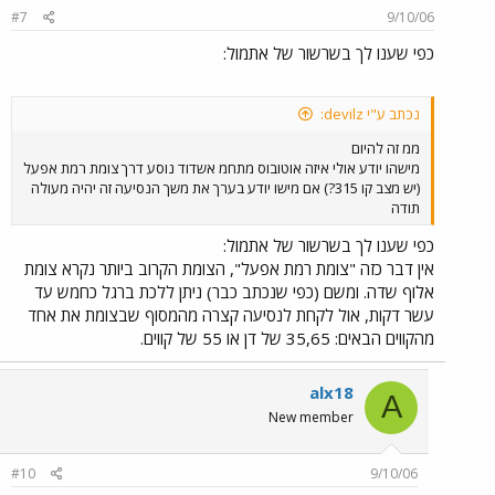
#7
9/10/06
כפי שענו לך בשרשור של אתמול:
נכתב ע"י devilz:
ממ זה להיום
מישהו יודע אולי איזה אוטובוס מתחמ אשדוד נוסע דרך צומת רמת אפעל
(יש מצב קו 315?) אם מישו יודע בערך את משך הנסיעה זה יהיה מעולה
תודה
כפי שענו לך בשרשור של אתמול:
אין דבר כזה "צומת רמת אפעל", הצומת הקרוב ביותר נקרא צומת
אלוף שדה. ומשם (כפי שנכתב כבר) ניתן ללכת ברגל כחמש עד
עשר דקות, אול לקחת לנסיעה קצרה מהמסוף שבצומת את אחד
מהקווים הבאים: 35,65 של דן או 55 של קווים.
alx18
A
New member
#10
9/10/06