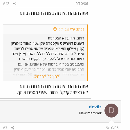
#42
9/10/06
אתה הבהרת את זה בצורה הברורה ביותר
נכתב ע"י קובי לו:
רותם, מדוע לא הצטרפת
לעונים לאוריינט אקספרס שקו 402 מאזור בן-גוריון
(קניון איילון) הוא לא אופציה שראוי אפילו לחשוב
עליה ? וזו לא הגזמה בכלל בכלל. כאחד (אני) שגר
באזור הזה אני יכול להעיד על פקקים נוראיים
ומעצבנים בטרוף וברמות שלא יאומנו. אני עם
המכונית שלי מכיר כל מני "טריקים" לעקוף חלק
מהפקקים הללו, וגם לי לוקח לעתים 20 דקות לחצות
לחץ כדי להרחיב...
את העיר בני ברק. וזה עם פרייבט כשאני מכיר כל מני
דרכים עוקפות. אוטובוס לא יכול לסטות ימינה או
אתה הבהרת את זה בצורה הברורה ביותר
שמאלה אפילו מטר אחד ממסלולו. כמו כן עולים על
לא רציתי לקלקל
כמובן שאני מסכים איתך.
הקו הזה עשרות נוסעים, חלקם עם עגלות ילדים,
חלקם עם מזוודות שנכנסות לבגאז' וחלקם סתם
משפחה עם 5 ילדים, אבא ואמא ולפעמים גם הסבא
devilz
D
והסבתא. עד שכל הנוסעים הללו עולים זה גם ים של
New member
זמן. כמו כן רח' רבי עקיבא הוא בן נתיב לכל כוון. כל
חניה לא חוקית, כל אוטובוס שנמצא לפני האוטובוס
שלך עד שהוא לא מפנה את התחנה 402 לא נכנס
#3
9/10/06