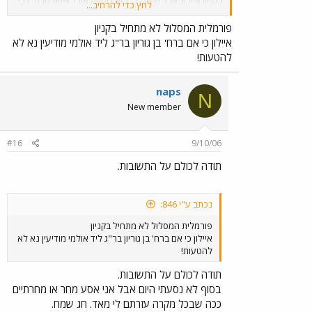
בקניון איילון. אבל שימו לב, הוא נוסע לאורך 90% מרח' רבי
לחץ כדי להרחיב...
עקיבא, רחוב די עמוס ופקוק. אח"כ הוא פונה לחזון איש, גם
כן ציר לא הכי פנוי. בהמשך הוא נוסע לרח' עזרא ולרח'
פורמלית המסלול לא מתחיל בקניון
נחמיה, עוד אתר די פקוק ובסוף מגיע לאזור קוקה קולה, עוד
איילון כי אם ברח' בן גוריון בר"ג ליד אולמי מודיעין נא לא
אזור מקולל תעבורתית בעיר החרדים. כפי שרותם כתב פה
להטעות!
לפני חודשיים, רק מרח' בן גוריון (3 דקות נסיעה לפני רבי
עקיבא - ז'בוטינסקי) ועד לאלוף שדה לקח שעה. או 947 או
רכבת מכפ"ס ועד ת"א מרכז ומשם 480.
naps
N
New member
#16
9/10/06
תודה לכולם על התשובות.
נכתב ע"י 846:
פורמלית המסלול לא מתחיל בקניון
איילון כי אם ברח' בן גוריון בר"ג ליד אולמי מודיעין נא לא
להטעות!
תודה לכולם על התשובות.
בסוף לא נסעתי היום אבל אני אסע מחר או מחרתיים
ככה שבכל מקרה עזרתם לי מאד. חג שמח.