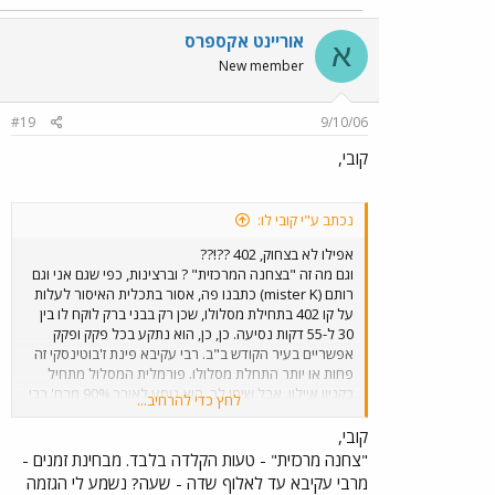
אוריינט אקספרס
א
New member
#19
9/10/06
קובי,
נכתב ע"י קובי לו:
אפילו לא בצחוק, 402 ??!??
וגם מה זה "בצחנה המרכזית" ? וברצינות, כפי שגם אני וגם
רותם (mister K) כתבנו פה, אסור בתכלית האיסור לעלות
על קו 402 בתחילת מסלולו, שכן רק בבני ברק לוקח לו בין
30 ל-55 דקות נסיעה. כן, כן, הוא נתקע בכל פקק ופקק
אפשריים בעיר הקודש ב"ב. רבי עקיבא פינת ז'בוטינסקי זה
פחות או יותר התחלת מסלולו. פורמלית המסלול מתחיל
בקניון איילון. אבל שימו לב, הוא נוסע לאורך 90% מרח' רבי
לחץ כדי להרחיב...
עקיבא, רחוב די עמוס ופקוק. אח"כ הוא פונה לחזון איש, גם
כן ציר לא הכי פנוי. בהמשך הוא נוסע לרח' עזרא ולרח'
קובי,
נחמיה, עוד אתר די פקוק ובסוף מגיע לאזור קוקה קולה, עוד
"צחנה מרכזית" - טעות הקלדה בלבד. מבחינת זמנים -
אזור מקולל תעבורתית בעיר החרדים. כפי שרותם כתב פה
מרבי עקיבא עד לאלוף שדה - שעה? נשמע לי הגזמה
לפני חודשיים, רק מרח' בן גוריון (3 דקות נסיעה לפני רבי