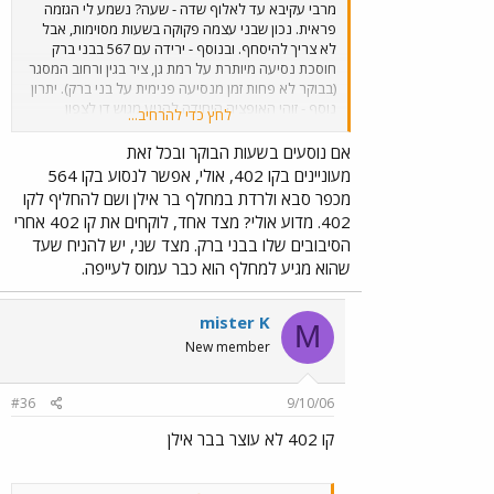
מרבי עקיבא עד לאלוף שדה - שעה? נשמע לי הגזמה
פראית. נכון שבני עצמה פקוקה בשעות מסוימות, אבל
לא צריך להיסחף. ובנוסף - ירידה עם 567 בבני ברק
חוסכת נסיעה מיותרת על רמת גן, ציר בגין ורחוב המסגר
(בבוקר לא פחות זמן מנסיעה פנימית על בני ברק). יתרון
נוסף - זוהי האופציה היחידה להגיע מגוש דן לצפון
לחץ כדי להרחיב...
ירושלים בקו אחד. ועוד יתרון על האופציה התל אביבית
והרכבתית - זהו המסלול הזול ביותר בין הנקודות. ראוי לא
אם נוסעים בשעות הבוקר ובכל זאת
לזלזל ברעיון, במיוחד לאור העובדה שבחול המועד
מעוניינים בקו 402, אולי, אפשר לנסוע בקו 564
התדירות של 402 מצוינת.
מכפר סבא ולרדת במחלף בר אילן ושם להחליף לקו
402. מדוע אולי? מצד אחד, לוקחים את קו 402 אחרי
הסיבובים שלו בבני ברק. מצד שני, יש להניח שעד
שהוא מגיע למחלף הוא כבר עמוס לעייפה.
mister K
M
New member
#36
9/10/06
קו 402 לא עוצר בבר אילן