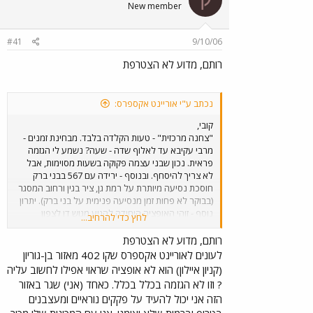
New member
#41
9/10/06
רותם, מדוע לא הצטרפת
נכתב ע"י אוריינט אקספרס:
קובי,
"צחנה מרכזית" - טעות הקלדה בלבד. מבחינת זמנים -
מרבי עקיבא עד לאלוף שדה - שעה? נשמע לי הגזמה
פראית. נכון שבני עצמה פקוקה בשעות מסוימות, אבל
לא צריך להיסחף. ובנוסף - ירידה עם 567 בבני ברק
חוסכת נסיעה מיותרת על רמת גן, ציר בגין ורחוב המסגר
(בבוקר לא פחות זמן מנסיעה פנימית על בני ברק). יתרון
נוסף - זוהי האופציה היחידה להגיע מגוש דן לצפון
לחץ כדי להרחיב...
ירושלים בקו אחד. ועוד יתרון על האופציה התל אביבית
והרכבתית - זהו המסלול הזול ביותר בין הנקודות. ראוי לא
רותם, מדוע לא הצטרפת
לזלזל ברעיון, במיוחד לאור העובדה שבחול המועד
לעונים לאוריינט אקספרס שקו 402 מאזור בן-גוריון
התדירות של 402 מצוינת.
(קניון איילון) הוא לא אופציה שראוי אפילו לחשוב עליה
? וזו לא הגזמה בכלל בכלל. כאחד (אני) שגר באזור
הזה אני יכול להעיד על פקקים נוראיים ומעצבנים