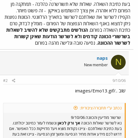
בעת כתיבת השאלה. שאלות שלא תשורשרנה כהלכה - תמחקנה מן
הפורום ללא אזהרה. אין צורך להשתמש באייקון
- זה פשוט מיותר.
הקפידו לשרשר את שאלתכם לשרשור בתאריך הרלוונטי. הכוונות נפוצות
ניתן למצוא באגף השאלות הנפוצות של הפורום - מומלץ לבדוק טרם
כתיבת השאלה בפורום.
הגולשים מתבקשים שלא להשיב לשאלות
בשרשורי הכוונה קודמים ולא לשרשר הודעות שאינן קשורות
לשרשור ההכוונה.
נסיעה טובה וגלישה מהנה בפורום
naps
N
New member
#2
9/10/06
שוב ../images/Emo13.gif
נכתב ע"י תחבורה ציבורית:
שרשור מודיעין והכוונה 9/10/06
נא לשרשר שאלות הכוונה
אך ורק לכאן
ונשמח לעזור כמיטב יכולתנו.
בעת כתיבת שאלתכם - ציינו נקודות מוצא ויעד מדוייקות ככל האפשר. אם
דרוש לכם מידע אודות מחיר הנסיעה ומשך זמן הנסיעה - ציינו זאת בעת