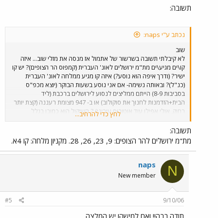
תשובה:
נכתב ע"י naps:
שוב
לא קיבלתי תשובה בשרשור של אתמול אז מנסה את מזלי שוב... איזה
קו\ים מגיע\ים מת"מ ירושלים לאונ' העברית (קמפוס הר הצופים)? יש קו
ישיר? (ודרך איפה הוא נוסע?) איזה קו מגיע ממלחה לאונ' העברית
(כנ"ל)? ובאותה נשימה- אם אני נוסע בשעות הבוקר (יוצא מכפ"ס
בסביבות 8-9) הייתם ממליצים לנסוע לירושלים ברכבת (ליד
הבית+הזדמנות לחנוך את סוקולוב) או ב- 947 מצומת רעננה (קצת יותר
רחוק, אולי אפילו עוד אוטובוס עירוני) ? השיקול הוא כמובן בגלל
לחץ כדי להרחיב...
הפקקים. וכבר בסוף הנשימה אבל נשאר ממש מעט אוויר- כמה עולה
הנסיעה ב- 947 וכמה ברכבת? מצטער על ריבוי השאלות. תודה וחג
תשובה:
שמח!
מת"מ ירושלים להר הצופים: 9, 23, 26, 28. מקניון מלחה: קו 4א.
naps
N
New member
#5
9/10/06
תודה רבה!! ואם למישהו יש המלצה