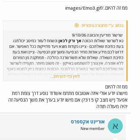
להעלות נוסעים. כל הסיפור הזה זה גם ים של זמן.
ממ זה להיום../images/Emo3.gif
אתה מוזמן לפנות אישית לרותם (מיסטר ק') ולשאול
אותו. אני אכן מאמין לו ועוד איך שלקח שעה מאולמי
מודיעין לאלוף שדה. במיוחד אם כ"בונוס" גם גהה
קצת פקוק...
נכתב ע"י תחבורה ציבורית:
שרשור מודיעין והכוונה 9/10/06
נא לשרשר שאלות הכוונה
אך ורק לכאן
ונשמח לעזור כמיטב יכולתנו.
בעת כתיבת שאלתכם - ציינו נקודות מוצא ויעד מדוייקות ככל האפשר. אם
דרוש לכם מידע אודות מחיר הנסיעה ומשך זמן הנסיעה - ציינו זאת בעת
כתיבת השאלה. שאלות שלא תשורשרנה כהלכה - תמחקנה מן הפורום
ללא אזהרה. אין צורך להשתמש באייקון
- זה פשוט מיותר. הקפידו לשרשר
את שאלתכם לשרשור בתאריך הרלוונטי. הכוונות נפוצות ניתן למצוא באגף
השאלות הנפוצות של הפורום - מומלץ לבדוק טרם כתיבת השאלה בפורום.
לחץ כדי להרחיב...
הגולשים מתבקשים שלא להשיב לשאלות בשרשורי הכוונה
קודמים ולא לשרשר הודעות שאינן קשורות לשרשור ההכוונה.
ממ זה להיום
נסיעה טובה וגלישה מהנה בפורום
מישהו יודע אולי איזה אוטובוס מתחמ אשדוד נוסע דרך צומת רמת
אפעל (יש מצב קו 315?) אם מישו יודע בערך את משך הנסיעה זה
יהיה מעולה תודה
אוריינט אקספרס
א
New member