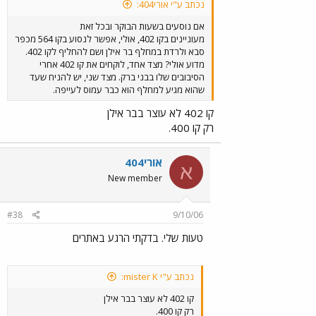
נכתב ע"י אורי404:
אם נוסעים בשעות הבוקר ובכל זאת
מעוניינים בקו 402, אולי, אפשר לנסוע בקו 564 מכפר
סבא ולרדת במחלף בר אילן ושם להחליף לקו 402.
מדוע אולי? מצד אחד, לוקחים את קו 402 אחרי
הסיבובים שלו בבני ברק. מצד שני, יש להניח שעד
שהוא מגיע למחלף הוא כבר עמוס לעייפה.
קו 402 לא עוצר בבר אילן
רק קו 400.
אורי404
א
New member
#38
9/10/06
טעות שלי. בדקתי הרגע באתרים
נכתב ע"י mister K:
קו 402 לא עוצר בבר אילן
רק קו 400.