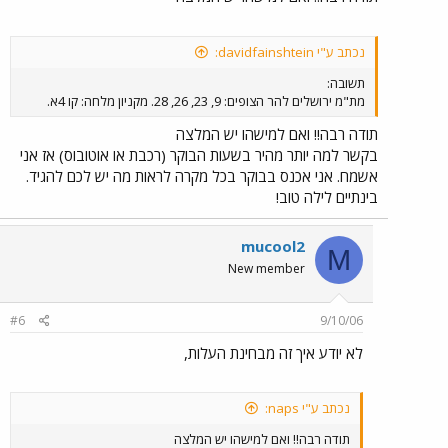
נכתב ע"י davidfainshtein:
תשובה:
מת"מ ירושלים להר הצופים: 9, 23, 26, 28. מקניון מלחה: קו 4א.
תודה רבה!! ואם למישהו יש המלצה
בקשר למה יותר מהיר בשעות הבוקר (רכבת או אוטובוס) אז אני
אשמח. אני אכנס בבוקר בכל מקרה לראות מה יש לכם להגיד.
בינתיים לילה טוב!
mucool2
M
New member
#6
9/10/06
לא יודע איך זה מבחינת העלות,
נכתב ע"י naps:
תודה רבה!! ואם למישהו יש המלצה