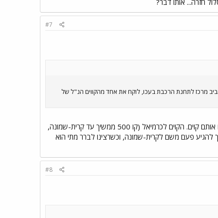
ל חזרה... אותו דבר?
#7
200, לוקח את הרכבת מתחנת תל אביב מרכז לתחנת הרכבת בעכו, לוקח את אחד מהקווים הנ"ל של
אתה עובר את הכביש מתחנת הרכבת בעכו לצד השני של הכביש ושם יש את תחנת האוטובוס עם אותם קוים. הקוים לכרמיאל (קו 500 ממשיך עד קרית-שמונה,
 להגיע פעם משם לקרית-שמונה, וכשרצינו לברר מתי הוא
#8