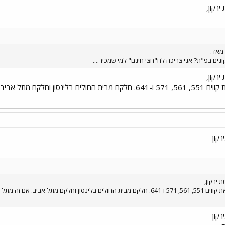
ירקון,
מאד.
קונים בפ"ת? אני צריכה לח"חצי חינם" למי שמכיר....
ירקון,
לא כך? אם זו הכוונה, אז יש את קווים 551, 561, 571 ו-641. חלקם מבי
רקון
 ירקון,
רקון