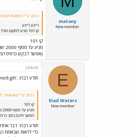
M
נכתב ע"י EIad Waters:
matany
רייגע רייגע
New member
קו 101 מגיע למקום הזה? באתר מרגלית הוא לא עובר בארלוזורוב בכלל... ועוד דבר, בעכו מתחנת הרכבת אני לוקח קו לתחנה מרכזית עכו ומשם באחד הקווים הנ"ל לכרמיאל?
קו 101
(אפשר לבקש כרטיס המשך 
24/8/06
E
תודע רבה! ../images/Emo9.gif דבר אחרון
נכתב ע"י matany:
EIad Waters
קו 101
New member
המשך חינם בתוך כרמיא
תודע רבה!
דבר אחרון
כדי לראות שבאמת הב