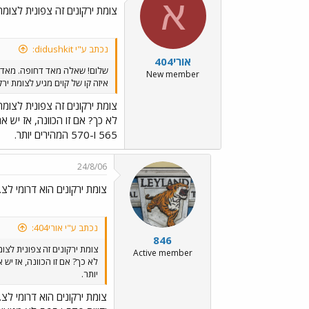
א
צומת ירקונים זה צפונית לצומת 
נכתב ע"י didushkit:
אורי404
שלום! שאלה מאד דחופה. מאד 
New member
איזה קו של קוים מגיע לצומת יר
צומת ירקונים זה צפונית לצומת 
565 ו-570 המהירים יותר.
24/8/06
צומת ירקונים הוא דרומי לצ.י
נכתב ע"י אורי404:
846
צומת ירקונים זה צפונית לצומת
Active member
יותר.
צומת ירקונים הוא דרומי לצ.י