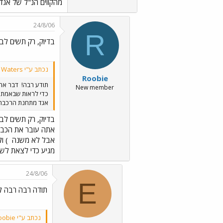
מהקווים הנ"ל של אגד 
24/8/06
R
בדיוק, רק תשים לב..
נכתב ע"י EIad Waters:
Roobie
תודע רבה!
דבר אחר
New member
כדי לראות שבאמת 
אגד מתחנת הרכבת ב
בדיוק, רק תשים לב..
אבל לא משנה
) ו
מגיע כדי לצאת לשם
24/8/06
E
תודה רבה רבה ל
נכתב ע"י Roobie: