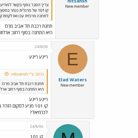
nitsansh
צריך הסבר נוסף בקשר למודיעי
New member
לתחנה מרכזית עכו ואז לקחת קו
תחנת רכבת תל אביב מרכז
היא התחנה בסוף רחוב ארלוזור
24/8/06
E
רייגע רייגע
נכתב ע"י nitsansh:
EIad Waters
תחנת רכבת תל אביב מרכז
New member
היא התחנה בסוף רחוב ארלוזו
רייגע רייגע
קו 101 מגיע למקום ה
לכרמיאל?
24/8/06
קו 101