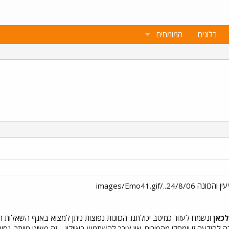
בלוגים
המומחים
לכאן
ונשמח לעזור כמיטב יכולתנו. הכוונות נפוצות ניתן למצוא באגף השאלות 
 להודעה זו יימחקו מהפורום. אין צורך להשתמש באייקון
, זה פשוט מיותר. נסי