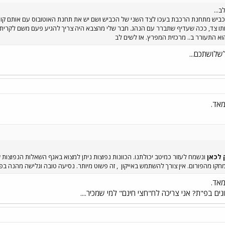
ב...
תחנת הרכבת בעכו לצד השני של הכביש ושם יש את תחנת האוטובוס עם אותם קוים. הקוים לכרמיאל (קו 500 ממשיך ע
ותו צד, ככה שעדיף שתברר עם הנהג. חבר שלי מהצבא היה צריך להגיע פעם משם לקרית-ש
וא התעורר ב.. מרכזית המפרץ. אז לשים לב
שלושתכם...
אד.
 לכאן
ונשמח לעזור כמיטב יכולתנו. הכוונות נפוצות ניתן למצוא באגף השאלות הנפוצות 
חקו מהפורום. אין צורך להשתמש באייקון
, זה פשוט מיותר. נסיעה טובה וגלישה מהנה בפ
אד.
נים בפ"ת? אני צריכה לח"חצי חינם" למי שמכיר....