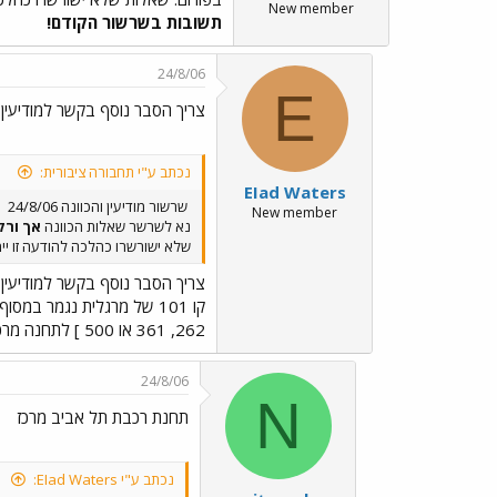
New member
תשובות בשרשור הקודם!
24/8/06
E
צריך הסבר נוסף בקשר למודיעין 
נכתב ע"י תחבורה ציבורית:
EIad Waters
שרשור מודיעין והכוונה 24/8/06
New member
נא לשרשר שאלות הכוונה
אך ורק
שלא ישורשרו כהלכה להודעה זו יימ
צריך הסבר נוסף בקשר למודיעין 
262, 361 או 500 ] לתחנה מרכזית עכו ואז לקחת קו לתחנה מרכזית כרמיאל? הבנתי נכון? תודה רבה רבה =]
24/8/06
N
תחנת רכבת תל אביב מרכז
נכתב ע"י EIad Waters: