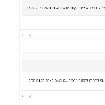
קו 101 של מרגלית נגמר במסוף 2000 כמו שהבנתי רכבת מרכז זאת הרכבת שיש בעזריאלי? נגיד נסעתי ואני יורד בתחנה של עכו, משם אני צריך לקחת את אחד הקווים [ 262, 361 או 500 ]
#4
ת אני לוקח קו לתחנה מרכזית עכו ומשם באחד הקווים הנ"ל
#5