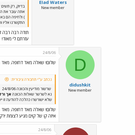
EIad Waters
בדיוק, רק תשים ל
New member
אתה עובר את הכביש מ
) ולחיפה הם בא
התקשרנו אליו וה
תודה רבה רבה ל
עזרתם לי מאוד!
24/8/06
D
שלום! שאלה מאד דחופה. מאד מ
נכתב ע"י תחבורה ציבורית:
didushkit
שרשור מודיעין והכוונה 24/8/06
New member
נא לשרשר שאלות הכוונה
אך ורק
שלא ישורשרו כהלכה להודעה זו יימ
שלום! שאלה מאד דחופה. מאד מ
איזה קו של קוים מגיע לצומת ירקו
24/8/06