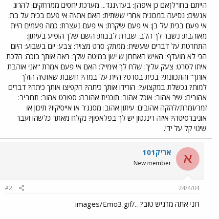
הייתם בחו"ל[אם כן איפה]: בעד\נגד... מערכת יחסים ממרחקים: להרוג
אנשים: נסיעה במכונית אחרי ששתית: האם את\ה אי פעם בכית על בת:
אי פעם בכית על בן: אי פעם שיקרת: אי פעם נעצרת: כמה פעמים היית
מאוהבת: נשבר לך הלב: שברת לבבות: השם שלך הופיע בעיתון:
התחרטת על דברים שעשית: ממתק: סרט מצויר: צבע: יום בשבוע: היום
הכי לא מועדף: האיש האחרון ש ישן במיטה שלך: ראה אותך בוכה: הלכת
איתו לסרט: צעק עליך: שלח לך אימייל: האם אי פעם אמרת "אני אוהבת
אותך" והתכוונת? בכית בסרט? היית על במה? חשבת שאת\ה הולך
למות? נכשלת במקצוע?: הורידו אותך כיתה? הקפיצו אותך כיתה? דברים
אהובים: שיר אהוב: אוכל אהוב: תוכנית אהובה: ספורט אהוב: תחביב:
זמר/זמרת/להקה אהובים: עיתון אהוב: מסנג'ר או אייסיקיו? תיכון או
אוניברסיטה? איזה רינגטון יש לך בפלאפון? נקלח מאתר כלשהו ועבר
שינוי קל על ידי.
אריק101
א
New member
#2
24/4/04
רוני אתה מרגיש טוב? ../images/Emo3.gif