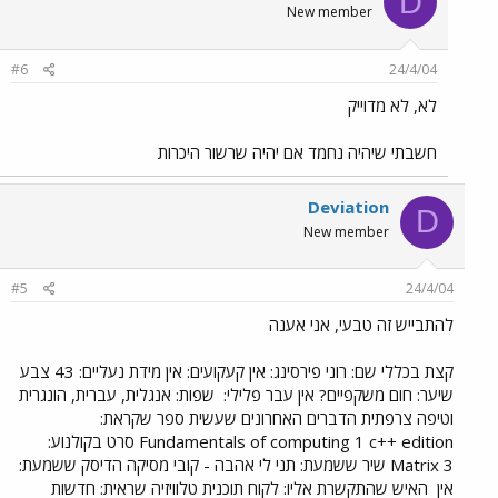
D
New member
#6
24/4/04
לא, לא מדוייק
חשבתי שיהיה נחמד אם יהיה שרשור היכרות
Deviation
D
New member
#5
24/4/04
להתבייש זה טבעי, אני אענה
קצת בכללי שם: רוני פירסינג: אין קעקועים: אין מידת נעליים: 43 צבע
שיער: חום משקפיים? אין עבר פלילי:
שפות: אנגלית, עברית, הונגרית
וטיפה צרפתית הדברים האחרונים שעשית ספר שקראת:
Fundamentals of computing 1 c++ edition סרט בקולנוע:
Matrix 3 שיר ששמעת: תני לי אהבה - קובי מסיקה הדיסק ששמעת:
אין
האיש שהתקשרת אליו: לקוח תוכנית טלוויזיה שראית: חדשות