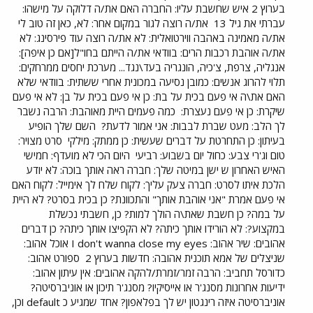
בערוץ 2 איש שחשבת עליו: החברה האם את/ה דלוקה על מישהו:
עברתי את גיל 13
את/ה רוצה לגור במקום אחר: לא, כאן זה טוב לי
את/ה מאמינה באהבה ווירטואלית: לא את/ה רוצה עוד פירסינג: לא
את/ה אוהבת רכבות הרים: בוודאי את/ה הייתם בחו"ל[אם כן איפה]:
אנגליה, צרפת, צ'כיה, הונגריה בעד\נגד... מערכת יחסים ממרחקים:
תלוי להרוג אנשים: כמובן נסיעה במכונית אחרי ששתית: בוודאי שלא
האם את\ה אי פעם בכית על בת: כן אי פעם בכית על בן: לא אי פעם
שיקרת: כן אי פעם נעצרת:
כמה פעמים היית מאוהבת: הרבה נשבר
לך הלב: מעט שברת לבבות: אני אמור לדעת?
השם שלך הופיע
בעיתון: כן התחרטת על דברים שעשית: כן ממתק: מילקי
סרט מצויר:
טום וג'רי צבע: כחול יום בשבוע: רביעי
היום הכי לא מועדף: חמישי
האיש האחרון ש ישן במיטה שלך: חברה ראה אותך בוכה: לא יודע
הלכת איתו לסרט: חברה צעק עליך: לקוח שלח לך אימייל: לקוח האם
אי פעם אמרת "אני אוהבת אותך" והתכוונת? כן בכית בסרט? לא היית
על במה? כן חשבת שאת\ה הולך למות? כן, חשבתי נכשלת
במקצוע?: לא הורידו אותך כיתה? לא הקפיצו אותך כיתה? כן דברים
אהובים: שיר אהוב: I don't wanna close my eyes אוכל אהוב:
שניצלים של אמא תוכנית אהובה: חדשות בערוץ 2
ספורט אהוב:
כדורסל תחביב: הרבה זמר/זמרת/להקה אהובים: אין עיתון אהוב:
ידיעות אחרונות מסנג'ר או אייסיקיו? מסנג'ר תיכון או אוניברסיטה?
אוניברסיטה איזה רינגטון יש לך בפלאפון? אחד שמגיע כ default וכן,