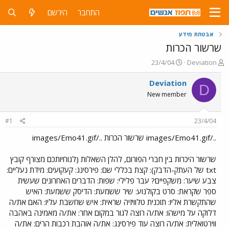
התחבר
הירשם
אבטחת מידע
שרשור הכרות
פ
פ
23/4/04
Deviation
ו
ו
ת
ר
Deviation
D
ח
ס
New member
ה
ם
נ
ב
ו
ת
#1
23/4/04
ש
א
א
ר
../images/Emo41.gif שרשור הכרות ../images/Emo41.gif
י
ך
שרשור היכרות בין חברי הפורום, להלן השאלות (לנוחיותכם מצורף קובץ
txt של העתק-הדבק): קצת בכללי שם: פירסינג: קעקועים: מידת נעליים:
צבע שיער: משקפיים? עבר פלילי: שפות: הדברים האחרונים שעשית
ספר שקראת: סרט בקולנוע: שיר ששמעת: הדיסק ששמעת: האיש
שהתקשרת אליו: תוכנית טלוויזיה שראית: איש שחשבת עליו: האם את/ה
דלוקה על מישהו: את/ה רוצה לגור במקום אחר: את/ה מאמינה באהבה
ווירטואלית: את/ה רוצה עוד פירסינג: את/ה אוהבת רכבות הרים: את/ה