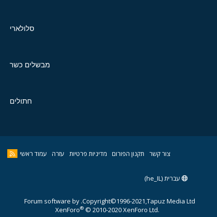
סלולארי
מבשלים כשר
חתולים
צור קשר
תקנון הפורום
מדיניות פרטיות
עזרה
עמוד ראשי
עברית (he_IL)
Forum software by
Copyright©1996-2021,Tapuz Media Ltd.
®
XenForo
© 2010-2020 XenForo Ltd.