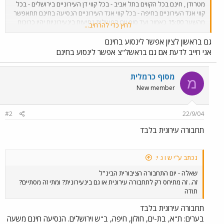
מטרודן , חינם בכל הקווים בתל אביב - בכל קווי דן העירוניים בירושלים - בכל
קווי אגד העירוניים בחיפה - בכל קווי אגד העירוניים הנסיעה בחינם תתאפשר
מהשער 15:00 כאמור ועד סוף יום הפעילות נסיעות בינעירוניות יהיו כרוכות
לחץ כדי להרחיב...
בתשלום בכל שעות היממה. הנסיעות ברכבת ישראל כרוכות בתשלום שתהיה
לכולם נסיעה טובה ומהנה!
גם בראשון לציון אפשר לינסוע בחינם
אני חייב לדעת אם גם בראשל"צ אפשר לינסוע בחינם
מסוף כרמלית
מ
New member
#2
22/9/04
תחבורה עירונית בלבד
נכתב ע"י ש ו נ י:
שאלה - יום התחבורה הציבורית הבינ"ל
זה.. זה מתיחס רק לתחבורה עירונית או גם בינעירונית? ומתי זה מסתיים?
תודה
תחבורה עירונית בלבד
בערים: ת"א, בת-ים, חולון, חיפה, ב"ש וירושלים. הנסיעה חינם משעה