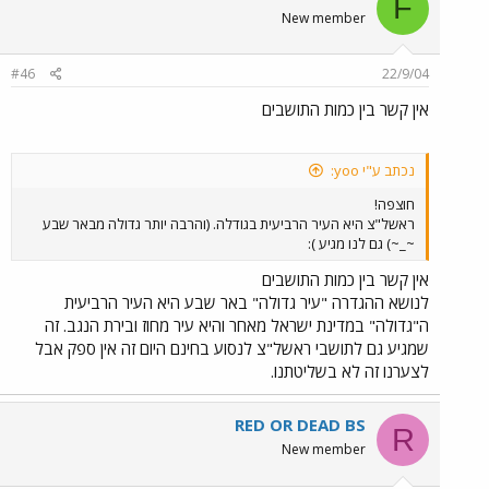
F
New member
#46
22/9/04
אין קשר בין כמות התושבים
נכתב ע"י yoo:
חוצפה!
ראשל"צ היא העיר הרביעית בגודלה. (והרבה יותר גדולה מבאר שבע
~_~) גם לנו מגיע ):
אין קשר בין כמות התושבים
לנושא ההגדרה "עיר גדולה" באר שבע היא העיר הרביעית
ה"גדולה" במדינת ישראל מאחר והיא עיר מחוז ובירת הנגב. זה
שמגיע גם לתושבי ראשל"צ לנסוע בחינם היום זה אין ספק אבל
לצערנו זה לא בשליטתנו.
RED OR DEAD BS
R
New member