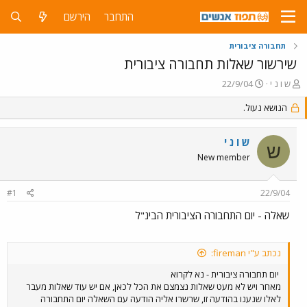
התחבר
הירשם
תחבורה ציבורית
שירשור שאלות תחבורה ציבורית
פ
פ
ש ו נ י
22/9/04
ו
ו
ת
ר
הנושא נעול.
ח
ס
ה
ם
ש ו נ י
נ
ב
ש
ו
ת
New member
ש
א
א
ר
#1
22/9/04
י
ך
שאלה - יום התחבורה הציבורית הבינ"ל
נכתב ע"י fireman:
יום תחבורה ציבורית - נא לקרוא
מאחר ויש לא מעט שאלות נצמצם את הכל לכאן, אם יש עוד שאלות מעבר
לאלו שנענו בהודעה זו, שרשרו אליה הודעה עם השאלה יום התחבורה