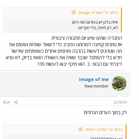
נכתב ע"י Image of me:
איזה בלגן יש בפורום הזה היום
לא, רק חיפה, בלי הקריות.
החבר'ה שמעו שיש יום תחבורה ציבורית
אז נותנים קפיצה לפורומנו החביב כדי לשאול שאלות ועושים את
מה שנוהגים לעשות בהרבה פורומים אחרים כשפותחים שירשור
חדש בלי להסתכל שכבר שאלו את השאלה הזאת בדיוק. לא נורא.
דיברתי עם הבוס
ב
הוא תיכף יבוא לעשות סדר
Image of me
New member
#24
22/9/04
רק בתוך הערים הגדולות
נכתב ע"י תמי22 האחת: