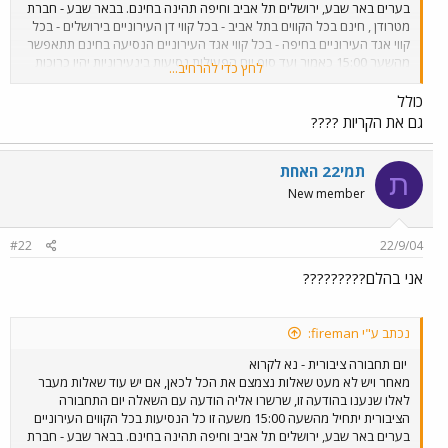
בערים באר שבע, ירושלים תל אביב וחיפה תהינה בחינם. בבאר שבע - חברת
מטרודן , חינם בכל הקווים בתל אביב - בכל קווי דן העירוניים בירושלים - בכל
קווי אגד העירוניים בחיפה - בכל קווי אגד העירוניים הנסיעה בחינם תתאפשר
מהשער 15:00 כאמור ועד סוף יום הפעילות נסיעות בינעירוניות יהיו כרוכות
לחץ כדי להרחיב...
בתשלום בכל שעות היממה. הנסיעות ברכבת ישראל כרוכות בתשלום שתהיה
לכולם נסיעה טובה ומהנה!
כולל
גם את הקריות ????
תמי22 האחת
ת
New member
#22
22/9/04
אני בהלם?????????
נכתב ע"י fireman:
יום תחבורה ציבורית - נא לקרוא
מאחר ויש לא מעט שאלות נצמצם את הכל לכאן, אם יש עוד שאלות מעבר
לאלו שנענו בהודעה זו, שרשרו אליה הודעה עם השאלה יום התחבורה
הציבורית יתחיל מהשעה 15:00 משעה זו כל הנסיעות בכל הקווים העירוניים
בערים באר שבע, ירושלים תל אביב וחיפה תהינה בחינם. בבאר שבע - חברת