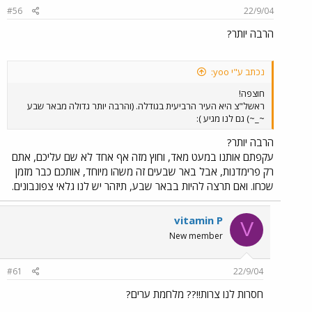
#56
22/9/04
הרבה יותר?
נכתב ע"י yoo:
חוצפה!
ראשל"צ היא העיר הרביעית בגודלה. (והרבה יותר גדולה מבאר שבע
~_~) גם לנו מגיע ):
הרבה יותר?
עקפתם אותנו במעט מאד, וחוץ מזה אף אחד לא שם עליכם, אתם
רק פרימדנות, אבל באר שבעים זה משהו מיוחד, אותכם כבר מזמן
שכחו. ואם תרצה להיות בבאר שבע, תיזהר יש לנו גלאי צפונבונים.
vitamin P
V
New member
#61
22/9/04
חסרות לנו צרות!!?? מלחמת ערים?