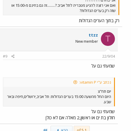
אני בהלם?????????
ואם אני רוצה להגיע מטבריה לתל אביב.?.........זה גם בחינם מ-15:00 או
שזה רק בערים הגדולות?
רק בתוך הערים הגדולות
ttzz
T
New member
#9
22/9/04
שמעתי גם על
נכתב ע"י vitamin P:
יום תח"צ
היום החל מהשעה 15:00 בערים הגדולות: תל אביב,ירושלים,חיפה ובאר
שבע.
שמעתי גם על
חולון בת ים או ראשון,2 מאלה אם לא כולן
Last
1 of 5
הבא