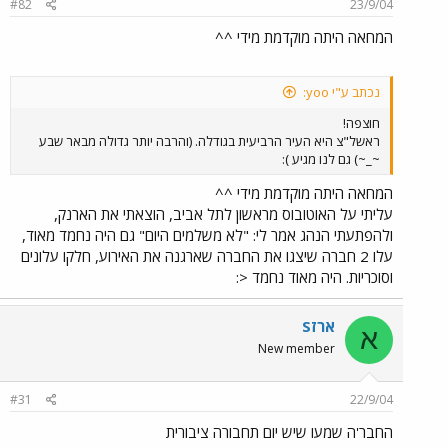
#82
23/9/04
המחאה היתה מוקדמת מידי ^^
נכתב ע"י yoo:
חוצפה!
ראשל"צ היא העיר הרביעית בגודלה. (והרבה יותר גדולה מבאר שבע
~_~) גם לנו מגיע ):
המחאה היתה מוקדמת מידי ^^
עליתי על האוטובוס מראשון לתל אביב, הוצאתי את הארנק,
ולהפתעתי הנהג אמר לי: "לא משלמים היום" גם היה נחמד מאוד,
עלו 2 חברה שיצגו את החברה שארגנה את האירוע, חלקו עלונים
וסוכריות. היה מאוד נחמד <:
ארזS
א
New member
#31
22/9/04
החבר'ה שמעו שיש יום תחבורה ציבורית