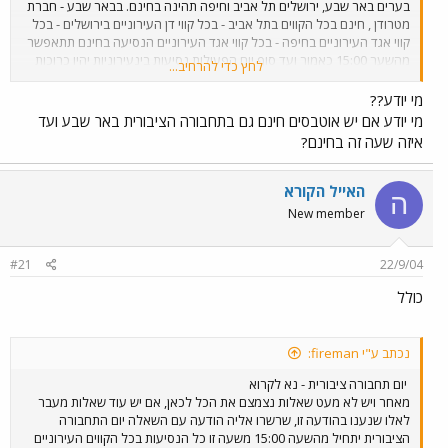
בערים באר שבע, ירושלים תל אביב וחיפה תהינה בחינם. בבאר שבע - חברת
מטרודן , חינם בכל הקווים בתל אביב - בכל קווי דן העירוניים בירושלים - בכל
קווי אגד העירוניים בחיפה - בכל קווי אגד העירוניים הנסיעה בחינם תתאפשר
מהשער 15:00 כאמור ועד סוף יום הפעילות נסיעות בינעירוניות יהיו כרוכות
לחץ כדי להרחיב...
בתשלום בכל שעות היממה. הנסיעות ברכבת ישראל כרוכות בתשלום שתהיה
לכולם נסיעה טובה ומהנה!
מי יודע??
מי יודע אם יש אוטבסים חינם גם בתחבורה הציבורית באר שבע ועד
איזה שעה זה בחינם?
האייל הקורא
ה
New member
#21
22/9/04
כולל
נכתב ע"י fireman:
יום תחבורה ציבורית - נא לקרוא
מאחר ויש לא מעט שאלות נצמצם את הכל לכאן, אם יש עוד שאלות מעבר
לאלו שנענו בהודעה זו, שרשרו אליה הודעה עם השאלה יום התחבורה
הציבורית יתחיל מהשעה 15:00 משעה זו כל הנסיעות בכל הקווים העירוניים