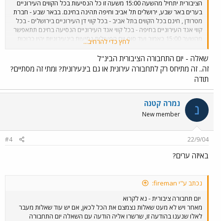
הציבורית יתחיל מהשעה 15:00 משעה זו כל הנסיעות בכל הקווים העירוניים
בערים באר שבע, ירושלים תל אביב וחיפה תהינה בחינם. בבאר שבע - חברת
מטרודן , חינם בכל הקווים בתל אביב - בכל קווי דן העירוניים בירושלים - בכל
קווי אגד העירוניים בחיפה - בכל קווי אגד העירוניים הנסיעה בחינם תתאפשר
מהשער 15:00 כאמור ועד סוף יום הפעילות נסיעות בינעירוניות יהיו כרוכות
לחץ כדי להרחיב...
בתשלום בכל שעות היממה. הנסיעות ברכבת ישראל כרוכות בתשלום שתהיה
לכולם נסיעה טובה ומהנה!
שאלה - יום התחבורה הציבורית הבינ"ל
זה.. זה מתיחס רק לתחבורה עירונית או גם בינעירונית? ומתי זה מסתיים?
תודה
נמרה קטנה
נ
New member
#4
22/9/04
באיזה ערים?
נכתב ע"י fireman:
יום תחבורה ציבורית - נא לקרוא
מאחר ויש לא מעט שאלות נצמצם את הכל לכאן, אם יש עוד שאלות מעבר
לאלו שנענו בהודעה זו, שרשרו אליה הודעה עם השאלה יום התחבורה