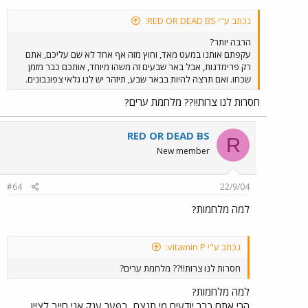
נכתב ע"י RED OR DEAD BS:
הרבה יותר?
עקפתם אותנו במעט מאד, וחוץ מזה אף אחד לא שם עליכם, אתם
רק פרימדנות, אבל באר שבעים זה משהו מיוחד, אותכם כבר מזמן
שכחו. ואם תרצה להיות בבאר שבע, תיזהר יש לנו גלאי צפונבונים.
חסרות לנו צרות!!?? מלחמת ערים?
RED OR DEAD BS
R
New member
#64
22/9/04
למה מלחמות?
נכתב ע"י vitamin P:
חסרות לנו צרות!!?? מלחמת ערים?
למה מלחמות?
הרי אתם כבר יודעים מי תנצח, בפער ענק אני חייב לציין