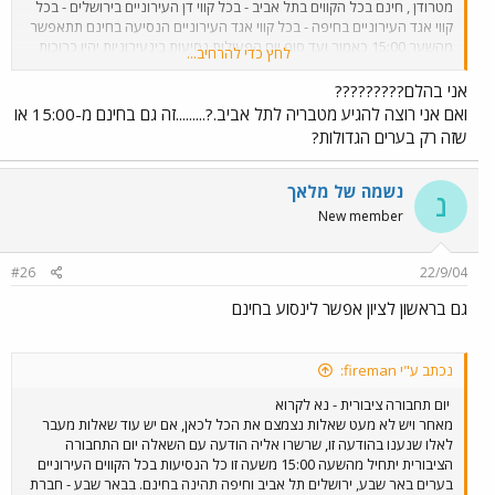
מטרודן , חינם בכל הקווים בתל אביב - בכל קווי דן העירוניים בירושלים - בכל
קווי אגד העירוניים בחיפה - בכל קווי אגד העירוניים הנסיעה בחינם תתאפשר
מהשער 15:00 כאמור ועד סוף יום הפעילות נסיעות בינעירוניות יהיו כרוכות
לחץ כדי להרחיב...
בתשלום בכל שעות היממה. הנסיעות ברכבת ישראל כרוכות בתשלום שתהיה
לכולם נסיעה טובה ומהנה!
אני בהלם?????????
ואם אני רוצה להגיע מטבריה לתל אביב.?.........זה גם בחינם מ-15:00 או
שזה רק בערים הגדולות?
נשמה של מלאך
נ
New member
#26
22/9/04
גם בראשון לציון אפשר לינסוע בחינם
נכתב ע"י fireman:
יום תחבורה ציבורית - נא לקרוא
מאחר ויש לא מעט שאלות נצמצם את הכל לכאן, אם יש עוד שאלות מעבר
לאלו שנענו בהודעה זו, שרשרו אליה הודעה עם השאלה יום התחבורה
הציבורית יתחיל מהשעה 15:00 משעה זו כל הנסיעות בכל הקווים העירוניים
בערים באר שבע, ירושלים תל אביב וחיפה תהינה בחינם. בבאר שבע - חברת