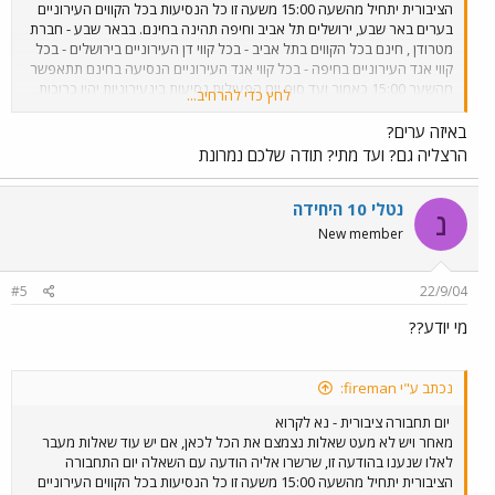
הציבורית יתחיל מהשעה 15:00 משעה זו כל הנסיעות בכל הקווים העירוניים
בערים באר שבע, ירושלים תל אביב וחיפה תהינה בחינם. בבאר שבע - חברת
מטרודן , חינם בכל הקווים בתל אביב - בכל קווי דן העירוניים בירושלים - בכל
קווי אגד העירוניים בחיפה - בכל קווי אגד העירוניים הנסיעה בחינם תתאפשר
מהשער 15:00 כאמור ועד סוף יום הפעילות נסיעות בינעירוניות יהיו כרוכות
לחץ כדי להרחיב...
בתשלום בכל שעות היממה. הנסיעות ברכבת ישראל כרוכות בתשלום שתהיה
לכולם נסיעה טובה ומהנה!
באיזה ערים?
הרצליה גם? ועד מתי? תודה שלכם נמרונת
נטלי 10 היחידה
נ
New member
#5
22/9/04
מי יודע??
נכתב ע"י fireman:
יום תחבורה ציבורית - נא לקרוא
מאחר ויש לא מעט שאלות נצמצם את הכל לכאן, אם יש עוד שאלות מעבר
לאלו שנענו בהודעה זו, שרשרו אליה הודעה עם השאלה יום התחבורה
הציבורית יתחיל מהשעה 15:00 משעה זו כל הנסיעות בכל הקווים העירוניים