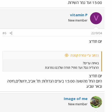
15:00 ועד גמר השירות.
vitamin P
V
New member
#6
22/9/04
יום תח"צ
נכתב ע"י נמרה קטנה:
באיזה ערים?
הרצליה גם? ועד מתי? תודה שלכם נמרונת
יום תח"צ
היום החל מהשעה 15:00 בערים הגדולות: תל אביב,ירושלים,חיפה
ובאר שבע.
Image of me
New member