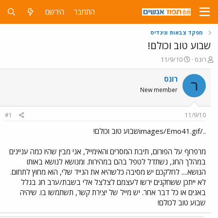
התחבר
הירשם
מפקד צבאות וגינדיס
שבוע טוב וכולם!
פ
פ
רונס
11/9/10
ו
ו
ת
ר
רונס
ר
ח
ס
New member
ה
ם
נ
ב
ו
ת
#1
11/9/10
ש
א
א
ר
../images/Emo41.gifשבוע טוב וכולם!
י
ך
מרפרוף על הפורום, תיבת המסרים והאימייל, אני מבין שהיו כמה עניינים
במהלך החג, נשתדל לטפל בהם במהירות. ומנושא לנושא באותו
הנושא.... לחלקכם יש מסיבה כלשהיא את הנייד שלי, הוא מחוץ לתחום.
לא ייתכן ששחקנים ירשו לעצמם לצלצל אלי בשבת/ערב חג בגלל
באגים או כל דבר אחר. יש מייל של יצירת קשר, תשתמשו בו. שיהיה
שבוע טוב לכולם!