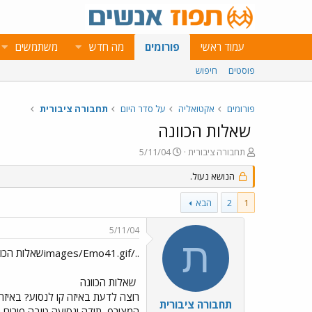
עמוד ראשי
פורומים
מה חדש
משתמשים
פוסטים
חיפוש
פורומים
אקטואליה
על סדר היום
תחבורה ציבורית
שאלות הכוונה
פ
פ
תחבורה ציבורית
5/11/04
ו
ו
ת
הנושא נעול.
ר
ח
ס
ה
ם
1
2
הבא
נ
ב
ו
ת
5/11/04
ש
א
ת
א
ר
../images/Emo41.gifשאלות הכוונה../images/Emo41.gif
י
ך
שאלות הכוונה
רוצה לדעת באיזה קו לנסוע? באיזה
תחבורה ציבורית
המצורף
תודה ונסיעה טובה פורום 