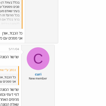
בעיני שאדם מעיד
בכל פורום? זה ה
ברור בכלל אם הם
לקומונה צדדית, 
האלה כלפי מנהל
כל הכבוד, אורן
אני מסכים עם כ
5/11/04
C
שרשור הכוונה
נכתב ע"י Image of me:
curi
כל הכבוד, או
New member
אני מסכים ע
שרשור הכוונה
לפי דעתי וכמו
מהימים האחרו
שאלת הכוונה בי