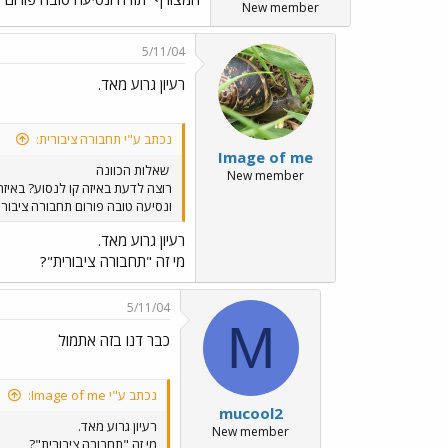
New member
5/11/04
רעיון גרוע מאד.
נכתב ע"י תחבורה ציבורית:
Image of me
שאלות הכוונה
New member
רוצה לדעת באיזה קו לנסוע? באיז
ונסיעה טובה פורום תחבורה ציבור
רעיון גרוע מאד.
מי זה "תחבורה ציבורית"?
5/11/04
M
כבר דנו בזה אתמול
נכתב ע"י Image of me:
mucool2
רעיון גרוע מאד.
New member
מי זה "תחבורה ציבורית"?