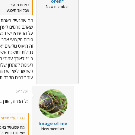
oren*
באמת מגעיל
New member
אבל אל תיכנע.
מה שמגעיל באמת 
שאתם גורמים לערן 
זה מיעוט גולשים "
גבולות ומושכת אש ב
ב'"? לאורך עמודי 
רעיונות לפתרון שלה
לשרשר לשלוש הודעו
עוד דברים מלבד תמ
5/11/04
כל הכבוד, אורן ../es/Emo45.gif../images/Emo24.gif ../images/Emo160.gif
נכתב ע"י oren*:
Image of me
מה שמגעיל באמ
New member
שאתם גורמים לע