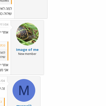
מאתמול.
למה לא?
שיהיה כת
/11/04
אחרי י
נכתב ע"
Image of me
למה 
New member
שיהי
אחרי י
אני מצ
1/04
M
זה 
נכת
mucool2