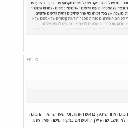
בכלל בעיה? 1) האם זה שרשור ההכוונה היומי? הודעה ראשית אחת מתוך 15? 2) האם זו ה"חגיגה" סביב פתיחת טרמינל 3? פרוייקט שבכל פורום מקצועי אחר בעולם היו עושים
סביבו פסטיבל שלם ואילו כאן הפכו את המתעניינים בו למצורעים שצריכים להתנצל על כך שפירסמו תמונה וחצי? 3) האם זה מיעוט גולשים "אדומים" בפורום - למרות שמגוחך
 ומושכת אש בכל ויכוח) ומי אמר שחייבים להיות גולשים אדומים
י הפורום האחרונים פזורות מספר הודעות קיטורים של אנשים שלא
או נזרוק את החיילים שרוצים לדעת איך מגיעים לבסיס שלהם
שא באותו עמוד") ותפסיקו עם רגשות האשם הילדותיים והמכוערים
 הפלמ"ח.
#9
הכוונה אחד שיינעץ בראש העמוד, וכל שאר שרשורי ההכוונה
אני לא חושב שהוא יילך לחפש אם במקרה מישהו שאל אותה