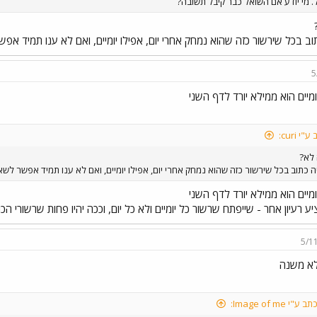
 מי יודע אם השואל כבר קיבל תשובה?
וב בכל שירשור כזה שהוא נמחק אחרי יום, אפילו יומיים, ואם לא ענו תמיד אפשר
5
ומיים הוא ממילא יורד לדף השני
י curi:
לא?
ה כתוב בכל שירשור כזה שהוא נמחק אחרי יום, אפילו יומיים, ואם לא ענו תמיד אפשר לשאו
ומיים הוא ממילא יורד לדף השני
יע רעיון אחר - שייפתח שרשור כל יומיים ולא כל יום, וככה יהיו פחות שרשורי הכו
5/1
לא משנה
ב ע"י Image of me: