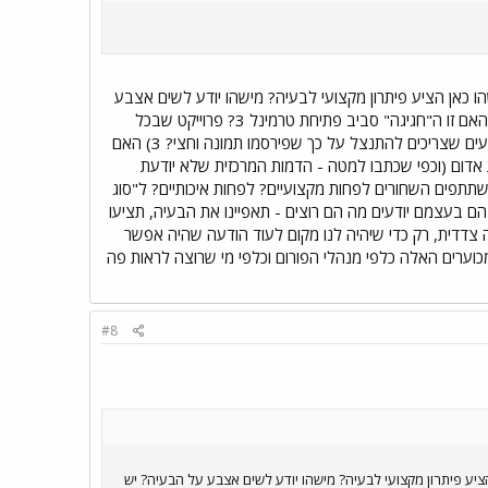
כאן הציע פיתרון מקצועי לבעיה? מישהו יודע לשים אצבע
על הבעיה? יש בכלל בעיה? 1) האם זה שרשור ההכוונה היומי? הודעה ראשית אחת מתוך 15? 2) האם זו ה"חגיגה" סביב פתיחת טרמינל 3? פרוייקט שבכל
פורום מקצועי אחר בעולם היו עושים סביבו פסטיבל שלם ואילו כאן הפכו את המתעניינים בו למצורעים שצריכים להתנצל על כך שפירסמו תמונה וחצי? 3) האם
 אדום (וכפי שכתבו למטה - הדמות המרכזית שלא יודעת
משתתפים השחורים לפחות מקצועיים? לפחות איכותיים? ל"סוג
הם בעצמם יודעים מה הם רוצים - תאפיינו את הבעיה, תציעו
ה צדדית, רק כדי שיהיה לנו מקום לעוד הודעה שהיה אפשר
וערים האלה כלפי מנהלי הפורום וכלפי מי שרוצה לראות פה
#8
ע פיתרון מקצועי לבעיה? מישהו יודע לשים אצבע על הבעיה? יש