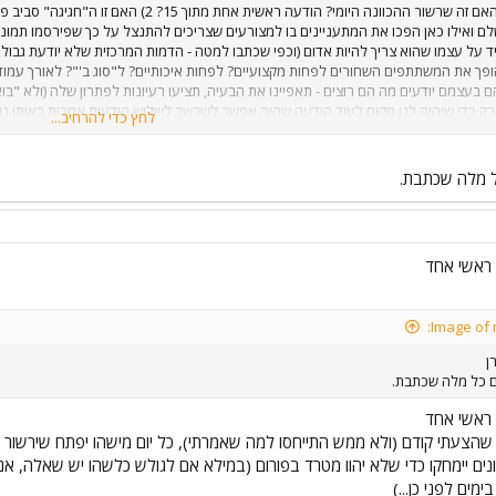
 על עצמו שהוא צריך להיות אדום (וכפי שכתבו למטה - הדמות המרכזית שלא יודעת גבולות
ופך את המשתתפים השחורים לפחות מקצועיים? לפחות איכותיים? ל"סוג ב'"? לאורך עמוד
 בעצמם יודעים מה הם רוצים - תאפיינו את הבעיה, תציעו רעיונות לפתרון שלה (ולא "בו
רק כדי שיהיה לנו מקום לעוד הודעה שהיה אפשר לשרשר לשלוש הודעות אחרות באותו נו
לחץ כדי להרחיב...
י הפורום וכלפי מי שרוצה לראות פה עוד דברים מלבד תמונות שחור לבן ורכבות מתקופת
ל מלה שכתבת.
 ראשי אחד
רן
ם כל מלה שכתבת.
 ראשי אחד
 שהצעתי קודם (ולא ממש התייחסו למה שאמרתי), כל יום מישהו יפתח שירשור 
נים יימחקו כדי שלא יהוו מטרד בפורום (במילא אם לגולש כלשהו יש שאלה, 
מים לפני כן...)