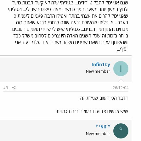
שגם אני יכול להבליט ורידים... 3.גיליתי שזה לא קשה לבנות כושר
ולרוץ במשך יותר משעה הפך למשהו מאוד פשוט בשבילי... 4.גיליתי
שאני יכול להרים את עצמי במתח ואפילו הרבה פעמים לעומת 0
בעבר... 5. גיליתי שהעולם נראה שונה לגמריי ברגע שאתה רזה
מבחינת המון המון דברים... 6.גיליתי שיש לי שרירי תאומים חטובים
ביותר בזכות זה שכל השנים האלה היו צריכים לסחוב משקל כבד
ושהשומן נעלם נשארו שרירים משהו משהו... אם יעלו לי עוד אני
יוסיף...
Infin1ty
I
New member
#9
26/12/04
הדבר הכי חשוב שגילתי זה
שיש אנשים צבועים בעולם הזה בכמויות.
° זואי °
°
New member