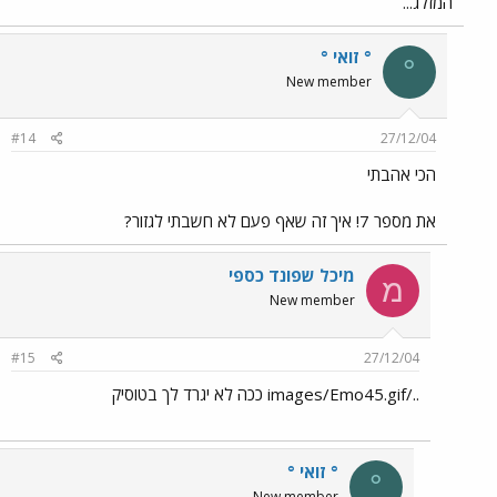
המזלג...
° זואי °
°
New member
#14
27/12/04
הכי אהבתי
את מספר 7! איך זה שאף פעם לא חשבתי לגזור?
מיכל שפונד כספי
מ
New member
#15
27/12/04
../images/Emo45.gif ככה לא יגרד לך בטוסיק
° זואי °
°
New member