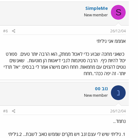
SimpleMe
S
New member
#6
26/12/04
אמממ אני גיליתי
כשאני מחכה שבוע כדי לאכול ממתק, הוא הרבה יותר טעים.
ספורט
יכול להיות כיף.
הרבה סטיגמות לגבי דיאטות הן מוטעות..
שאנשים
נוטים להגזים עם מחמאות. חחח היום מישהו אמר לי בבסיס: "אל תרדי
יותר- זה יפה ככה"..חחח
נוב 00
נ
New member
#8
26/12/04
נחמד...
1. גיליתי שיש לי עצם זנב ויש מקרים שממש כואב לשבת... 2.גיליתי