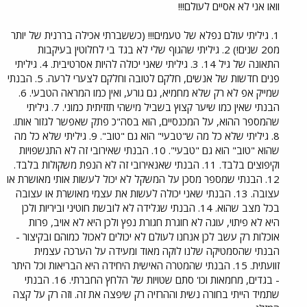
וואו אני לא אסיים לעולם!!!
1. גיליתי עולם נפלא של טעמים!!! (כששברתי אכילה בררנית של יותר
מ20 שנים!) 2. גיליתי שהגוף שלי לא בגד בי לחלוטין בעיקבות
התאונה של גיל 14. 3. גיליתי שאני יכולה להיות אסרטיבית. 4. גיליתי
פנים חדשות של אנשים, חלקם לטובה וחלקם לצערי לרעה. 5. הבנתי
שמייק אפ לא רק שלא מחמיא, גם גורע, ואין כמו המראה הטבעי. 6.
הבנתי שאין כמו שיער קצוץ בשביל מישהי תזזיתית כמוני. 7. גיליתי
שהמספר ההוא, על המכנסיים, הוא בסה"כ פתק שאפשר לגזור אותו.
8. גיליתי שלא כל מה ש"טבעי" הוא גם "טוב". 9. גיליתי שלא כל מה
שהוא "טוב" הוא גם "טבעי". 10. הבנתי שאירובי זה לא התנשפויות
וקיפוצים בלבד. 11. הבנתי שאנאירובי זה לא הנפת משקולות בלבד.
12. הבנתי שמספר מסכן על המשקל לא יכול לעשות אותי מאושרת או
עצובה. 13. הבנתי שאני יכולה לעשות את עצמי מאושרת או עצובה
בכל מצב שהוא. 14. הבנתי שגלידה לא לובשת חוטיני וביריות ולכן
היא לא פיתוי, עוגה לא חוגרת חגורת נפץ ולכן היא לא אויב, פרות
אוכלות רק עשב לכן אנחנו לעולם לא יכולים לאכול כמוהם ובקיצור -
הבנתי שהסמטיקה שלנו לוקה מאוד ומעידה על הערכה עצמית
זוועתית. 15. הבנתי שהמטרה האישית היחידה היא הבריאות וכל היתר
- בגדים, מחמאות וכו' סתם שטויות של הלחץ החברתי. 16. הבנתי
שתמיד הייתי בחורה נשית וההרזיה רק שיפצה את זה. וזה רק על קצה