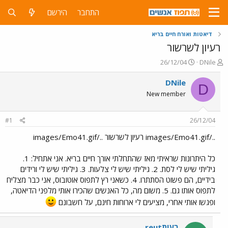
התחבר
הירשם
דיאטות ואורח חיים בריא
רעיון לשרשור
פ
פ
26/12/04
DNile
ו
ו
ת
ר
DNile
D
ח
ס
New member
ה
ם
נ
ב
ו
ת
#1
26/12/04
ש
א
א
ר
../images/Emo41.gif רעיון לשרשור ../images/Emo41.gif
י
ך
כל היתרונות שראיתי מאז שהתחלתי אורך חיים בריא. אני אתחיל: 1.
גיליתי שיש לי לסת. 2. גיליתי שיש לי צלעות. 3. גיליתי שיש לי ורידים
בידיים, הם פשוט הסתתרו. 4. כשאני רץ לתפוס אוטובוס, אני כבר מצליח
לתפוס אותו גם. 5. משום מה, כל האנשים שהכירו אותי מלפני הדיאטה,
ופגשו אותי אחרי, מציעים לי ארוחות חינם, על חשבונם
reutרעות