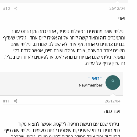
#10
26/12/04
ואני
גיליתי שאם מתמידים בפעילות גופנית, אחרי כמה זמן הנחס עובר
ומתמכרים לזה ומאוד קשה לותר על זה אפילו ליום אחד.
גיליתי שעדיף
בגדים צמודים כי אחרת אף אחד לא שם לב שמרזים.
גיליתי שאם
משנים צורת מחשבה, צורת אכילה ואורח חיים, אפשר לרדת בלי
מאמץ.
גיליתי שגם אם יורדים נורא לאט, או לפעמים לא יורדים בכלל,
זה עדין עדיף על עליה.
° זואי °
°
New member
#11
26/12/04
ועוד כמה
גיליתי שגם עם רגישות חריפה ללקטוז, אפשר למצוא מקור
לחלבונים
גליתי שיש ירקות שיכולים להיות טעימים
גיליתי שזה כייף
לבשל ולאכול אוכל מסודר במקום לחטוף משהו
גיליתי שהרבה