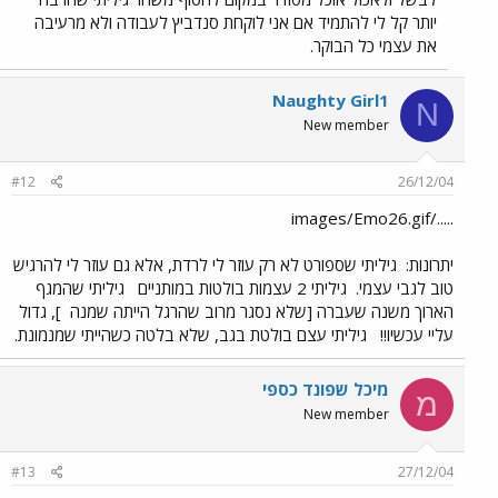
יותר קל לי להתמיד אם אני לוקחת סנדביץ לעבודה ולא מרעיבה
את עצמי כל הבוקר.
Naughty Girl1
N
New member
#12
26/12/04
...../images/Emo26.gif
יתרונות:
גיליתי שספורט לא רק עוזר לי לרדת, אלא גם עוזר לי להרגיש
טוב לגבי עצמי.
גיליתי 2 עצמות בולטות במותניים
גיליתי שהמגף
הארוך משנה שעברה [שלא נסגר מרוב שהרגל הייתה שמנה
], גדול
עליי עכשיו!!
גיליתי עצם בולטת בגב, שלא בלטה כשהייתי שמנמונת.
מיכל שפונד כספי
מ
New member
#13
27/12/04