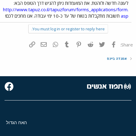
לעונה חדשה ולוהטת. את המועמדות ניתן להגיש דרך הטופס הבא:
http://www.tapuz.co.il/tapuzforum/forms_applications/form.
asp
תשובות מתקבלות בטווח של עד כ-10 ימי עבודה. אנו מחכים לכם!
You must log in or register to reply here.
פייסבוק
Twitter
Reddit
Pinterest
Tumblr
WhatsApp
דואר אלקטרוני
הוסף קישור
Share:
אמנדה ביינס
האח הגדול