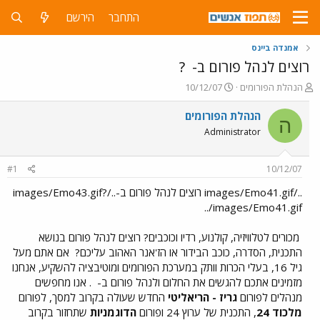
התחבר
הירשם
אמנדה ביינס
רוצים לנהל פורום ב-
?
פ
פ
הנהלת הפורומים
10/12/07
ו
ו
ת
ר
הנהלת הפורומים
ה
ח
ס
Administrator
ה
ם
נ
ב
ו
ת
#1
10/12/07
ש
א
א
ר
../images/Emo41.gif רוצים לנהל פורום ב-../images/Emo43.gif?
י
../images/Emo41.gif
ך
מכורים לטלוויזיה, קולנוע, רדיו וכוכבים? רוצים לנהל פורום בנושא
התכנית, הסדרה, כוכב הבידור או הז'אנר האהוב עליכם?
אם אתם מעל
גיל 16, בעלי הכרות וותק במערכת הפורומים ומוטיבציה להשקיע, אנחנו
מזמינים אתכם להגשים את החלום ולנהל פורום ב-
. אנו מחפשים
מנהלים לפורום
גריז - הריאליטי
החדש שעולה בקרוב למסך, לפורום
מלכוד 24
, התכנית של ערוץ 24 ופורום
הדוגמניות
שתחזור בקרוב