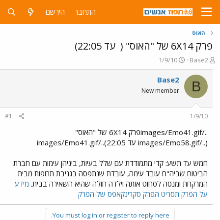
התחבר
הירשם
האוס
פרק 6X14 של "האוס" (
עד 22:05)
פ
פ
1/9/10
Base2
ו
ו
ת
ר
Base2
B
ח
ס
New member
ה
ם
נ
ב
ו
ת
#1
1/9/10
ש
א
א
ר
../images/Emo41.gifפרק 6X14 של "האוס"
י
(../images/Emo58.gif עד 22:05)../images/Emo41.gif
ך
חמש עד תשע: קדי מתמודדת עם שלל בעיות, ביניהן עימות עם חברת
הביטוח שביה"ח עובד עימה, עובדת שנתפסה בגניבת תרופות מבית
המרקחת ומנסה לסחוט אותה וילדה חולה שהיא השאירה בבית.
מידע
על הפרק
תסריט הפרק
סקרינקאפס של הפרק
You must log in or register to reply here.