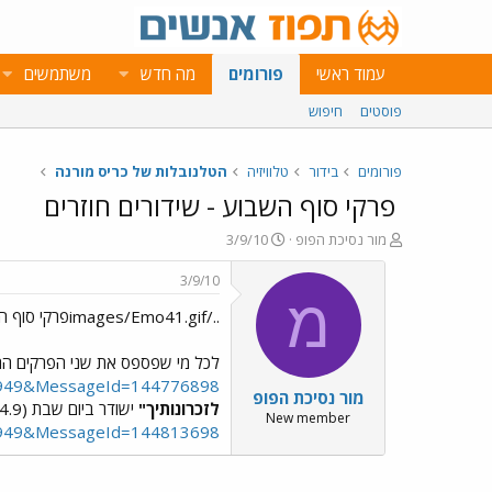
עמוד ראשי
פורומים
מה חדש
משתמשים
פוסטים
חיפוש
פורומים
בידור
טלוויזיה
הטלנובלות של כריס מורנה
פרקי סוף השבוע - שידורים חוזרים
פ
פ
מור נסיכת הפופ
3/9/10
ו
ו
ת
ר
3/9/10
ח
ס
מ
../images/Emo41.gifפרקי סוף השבוע - שידורים חוזרים../images/Emo41.gif
ה
ם
נ
ב
ו
ת
לכל מי שפספס את שני הפרקים הר
ש
א
=1949&MessageId=144776898
מור נסיכת הפופ
א
ר
לזכרונותיך"
ישודר ביום שבת (4.9) בשעה 21:20 / 01:35 לשרשור הפרק -
י
New member
949&MessageId=144813698
ך