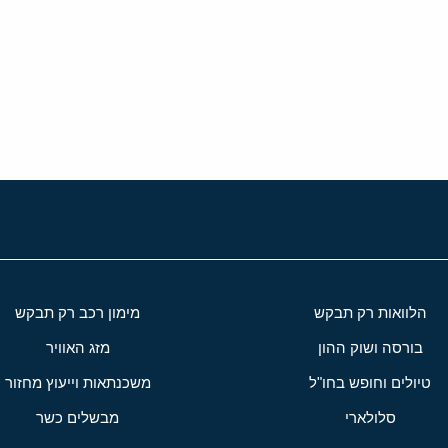
י
שור
הלוואות רק תבקש
מימון רכב רק תבקש
בורסה ושוק ההון
מזג האוויר
טיולים וחופש בחו"ל
משכנתאות וייעוץ מחזור
סלולארי
מבשלים כשר