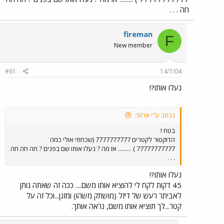
חה . . .
fireman
F
New member
#61
14/7/04
נעלו אותו?!
נכתב ע"י ארזS:
בטח !
הדוקטור לקטרים 7777777777 (שכחתי אולי כמה
77777777777 ) ......... אז מה ? נעלו אותו שם בפנים ? חה חה חה
. . .
נעלו אותו?!
45 דקות לקח לי להוציא אותו משם.... ככה זה שאתה נותן
לאביתר רעש של דיזל (מושתק משהו) ומזגן...וכל זה על
קטר...לך תוציא אותו משם, נראה אותך.