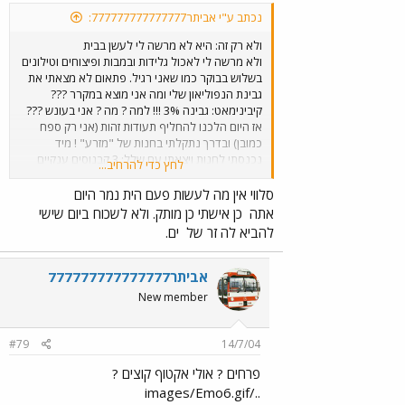
נכתב ע"י אביתר777777777777777:
ולא רק זה: היא לא מרשה לי לעשן בבית
ולא מרשה לי לאכול גלידות ובמבות ופיצוחים וטילונים
בשלוש בבוקר כמו שאני רגיל. פתאום לא מצאתי את
גבינת הנפוליאון שלי ומה אני מוצא במקרר ???
קיבינימאט: גבינה 3% !!! למה ? מה ? אני בעונש ???
אז היום הלכנו להחליף תעודות זהות (אני רק ספח
כמובן) ובדרך נתקלתי בחנות של "מזרע" ! מיד
נכנסתי לחנות ויצאתי עם שלל: 3 קבנוסים ענקיים
לחץ כדי להרחיב...
לבנים כמובן. הלכנו ברחוב ועד שהגעתי לאוטו כל
השלושה חוסלו כחטיפים. לפחות זה. אולי תרחם על
סלווי אין מה לעשות פעם הית נמר היום
הדוד בבקשה ???
אתה
כן אישתי כן מותק. ולא לשכוח ביום שישי
להביא לה זר של
ים.
אביתר777777777777777
New member
#79
14/7/04
פרחים ? אולי אקטוף קוצים ?
../images/Emo6.gif