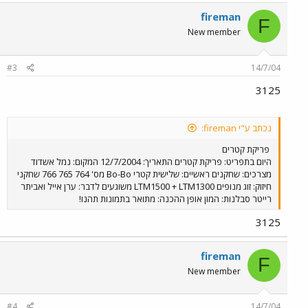
fireman
F
New member
#3
14/7/04
3125
נכתב ע"י fireman:
פריקת קטרים
היום בתפריט: פריקת קטרים התאריך: 12/7/2004 המקום: נמל אשדוד
מצרכים: שחקנים ראשיים: שלישית קטרי Bo-Bo מס' 764 765 766 שחקני
חיזוק: זוג מנופים LTM1500 + LTM1300 משוגעים לדבר: ערן אייל ואביתר
רייטר סבלנות: המון אופן ההכנה: מתואר בתמונות תהנו!
3125
fireman
F
New member
#4
14/7/04