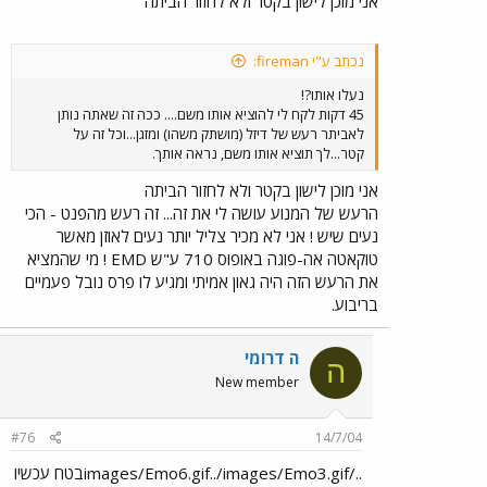
אני מוכן לישון בקטר ולא לחזור הביתה
נכתב ע"י fireman:
נעלו אותו?!
45 דקות לקח לי להוציא אותו משם.... ככה זה שאתה נותן
לאביתר רעש של דיזל (מושתק משהו) ומזגן...וכל זה על
קטר...לך תוציא אותו משם, נראה אותך.
אני מוכן לישון בקטר ולא לחזור הביתה
הרעש של המנוע עושה לי את זה... זה רעש מהפנט - הכי
נעים שיש ! אני לא מכיר צליל יותר נעים לאוזן מאשר
טוקאטה אה-פוגה באופוס 710 ע"ש EMD ! מי שהמציא
את הרעש הזה היה גאון אמיתי ומגיע לו פרס נובל פעמיים
בריבוע.
ה דרומי
ה
New member
#76
14/7/04
../images/Emo6.gif../images/Emo3.gifבטח עכשיו