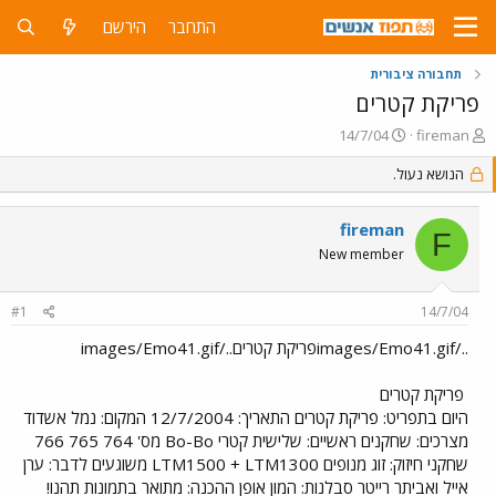
התחבר
הירשם
תחבורה ציבורית
פריקת קטרים
פ
פ
14/7/04
fireman
ו
ו
ת
הנושא נעול.
ר
ח
ס
ה
ם
fireman
נ
ב
F
ו
ת
New member
ש
א
א
ר
#1
14/7/04
י
ך
../images/Emo41.gifפריקת קטרים../images/Emo41.gif
פריקת קטרים
היום בתפריט: פריקת קטרים התאריך: 12/7/2004 המקום: נמל אשדוד
מצרכים: שחקנים ראשיים: שלישית קטרי Bo-Bo מס' 764 765 766
שחקני חיזוק: זוג מנופים LTM1500 + LTM1300 משוגעים לדבר: ערן
אייל ואביתר רייטר סבלנות: המון אופן ההכנה: מתואר בתמונות תהנו!