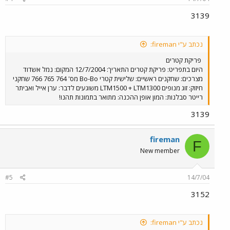
3139
נכתב ע"י fireman:
פריקת קטרים
היום בתפריט: פריקת קטרים התאריך: 12/7/2004 המקום: נמל אשדוד
מצרכים: שחקנים ראשיים: שלישית קטרי Bo-Bo מס' 764 765 766 שחקני
חיזוק: זוג מנופים LTM1500 + LTM1300 משוגעים לדבר: ערן אייל ואביתר
רייטר סבלנות: המון אופן ההכנה: מתואר בתמונות תהנו!
3139
fireman
F
New member
#5
14/7/04
3152
נכתב ע"י fireman: