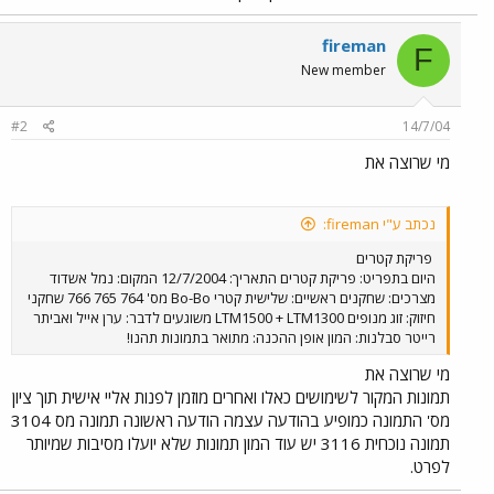
fireman
F
New member
#2
14/7/04
מי שרוצה את
נכתב ע"י fireman:
פריקת קטרים
היום בתפריט: פריקת קטרים התאריך: 12/7/2004 המקום: נמל אשדוד
מצרכים: שחקנים ראשיים: שלישית קטרי Bo-Bo מס' 764 765 766 שחקני
חיזוק: זוג מנופים LTM1500 + LTM1300 משוגעים לדבר: ערן אייל ואביתר
רייטר סבלנות: המון אופן ההכנה: מתואר בתמונות תהנו!
מי שרוצה את
תמונות המקור לשימושים כאלו ואחרים מוזמן לפנות אליי אישית תוך ציון
מס' התמונה כמופיע בהודעה עצמה הודעה ראשונה תמונה מס 3104
תמונה נוכחית 3116 יש עוד המון תמונות שלא יועלו מסיבות שמיותר
לפרט.