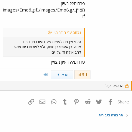
פרחים?? רעיון
מצויין../images/Emo6.gif../images/Emo8.g
if
נכתב ע"י ה דרומי:
סלווי אין מה לעשות פעם הית נמר היום
אתה
כן אישתי כן מותק. ולא לשכוח ביום שישי
להביא לה זר של
ים.
פרחים?? רעיון מצויין
Last
1 of 5
הבא
הנושא נעול.
פייסבוק
Twitter
Reddit
Pinterest
Tumblr
WhatsApp
דואר אלקטרוני
הוסף קישור
Share:
תחבורה ציבורית