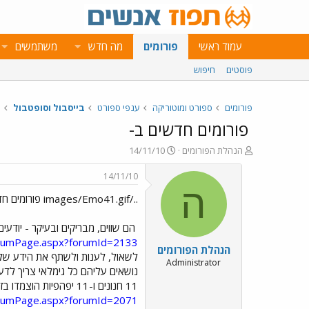
עמוד ראשי
פורומים
מה חדש
משתמשים
פוסטים
חיפוש
פורומים
ספורט ומוטוריקה
ענפי ספורט
בייסבול וסופטבול
פורומים חדשים ב-
פ
פ
הנהלת הפורומים
14/11/10
ו
ו
ת
ר
14/11/10
ח
ס
ה
../images/Emo41.gif פורומים חדשים ב-../images/Emo43.gif ../images/Emo41.gif
ה
ם
נ
ב
ו
ת
הם שווים, מבריקים ובעיקר - יודע
ש
א
forumPage.aspx?forumId=2133
הנהלת הפורומים
א
ר
לשאול, לענות ולשתף את הידע ש
י
Administrator
נושאים עליהם כל גימלאי צריך לדע
ך
11 חנונים ו-11 יפהפיות הוצמדו בזוגות לגור יחד. מי ילמד את מי ואיך זה יגמר? גלו כל זאת ועוד בפורום העונה השנייה של
forumPage.aspx?forumId=2071