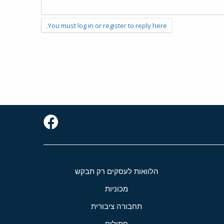
You must log in or register to reply here.
הלוואות לעסקים רק תבקש
מכוניות
תחבורה ציבורית
חתולים