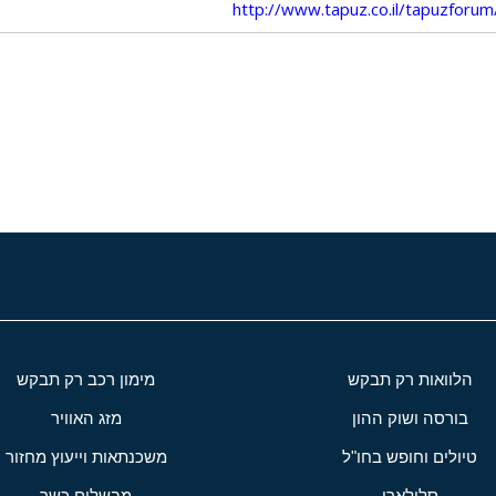
http://www.tapuz.co.il/tapuzforum
י
שור
הלוואות רק תבקש
מימון רכב רק תבקש
בורסה ושוק ההון
מזג האוויר
טיולים וחופש בחו"ל
משכנתאות וייעוץ מחזור
סלולארי
מבשלים כשר