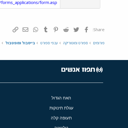
/forms_applications/form.asp
פייסבוק
Twitter
Reddit
Pinterest
Tumblr
WhatsApp
דואר אלקטרונ
הוסף קי
Share:
פורומים
ספורט ומוטוריקה
ענפי ספורט
בייסבול וסופטבול
האח הגדול
עגלת תינוקות
תעופה קלה
טלוויזיה