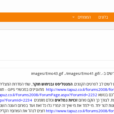
בלוגים
המומחים
ים לשים לב לפרטים הקטנים.
המנטליסט ובניחוש חוקר
, שתי הסדרות המצליח
http://www.tapuz.co.il/forums2008/
מתעניינים במכשירי GPS - תוכנת הניווט ששדרגה את חיינו? פורום
לכם בנושא
apuz.co.il/Forums2008/ForumPage.aspx?ForumId=2232
ת. לצורך כך הוקם פורום
זכויות גמלאים
וכולם מוזמנים
aspx?ForumId=2234
http://www.tapuz.co.il/forums2008/
רוצים לנהל את הפורום? הקליקו 