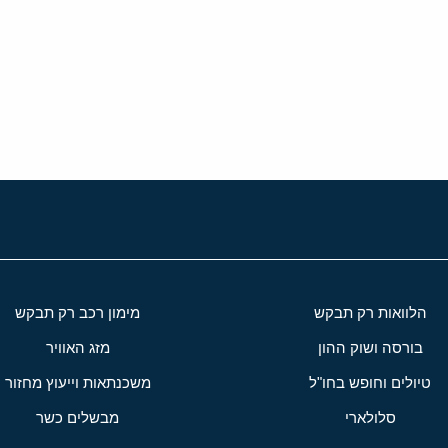
י
שור
הלוואות רק תבקש
מימון רכב רק תבקש
בורסה ושוק ההון
מזג האוויר
טיולים וחופש בחו"ל
משכנתאות וייעוץ מחזור
סלולארי
מבשלים כשר