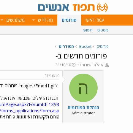
עמוד ראשי
פורומים
מה חדש
משתמשים
פוסטים
חיפוש
פורומים
Bucket
מסודרים
פורומים חדשים ב-
פ
פ
הנהלת הפורומים
31/10/10
ו
ו
ת
ר
31/10/10
ח
ס
ה
../images/Emo41.gif פורומים חדשים ב-../images/Emo43.gif ../images/Emo41.gif
ה
ם
נ
ב
ו
ת
תכנית הריאליטי שכבשה את העולם ח
ש
א
orumPage.aspx?ForumId=1393
הנהלת הפורומים
א
ר
/forms_applications/form.asp
י
Administrator
פורום
תקשורת ועיתונות
פותח את ש
ך