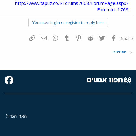
http://www.tapuz.co.il/Forums2008/ForumPage.aspx?
ForumId=1769
You must log in or register to reply here.
פייסבוק
Twitter
Reddit
Pinterest
Tumblr
WhatsApp
דואר אלקטרוני
הוסף קישור
Share:
מסודרים
האח הגדול