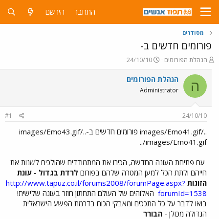
התחבר
הירשם
מסודרים
פורומים חדשים ב-
פ
פ
הנהלת הפורומים
24/10/10
ו
ו
ת
ר
הנהלת הפורומים
ה
ח
ס
Administrator
ה
ם
נ
ב
ו
ת
#1
24/10/10
ש
א
א
ר
../images/Emo41.gif פורומים חדשים ב-../images/Emo43.gif
י
../images/Emo41.gif
ך
עם פתיחת העונה החדשה, הכירו את המתמודדים שהולכים לשנות את
חייהם ולתת הכל למען המטרה שלהם בפורום
לרדת בגדול - עונת
הזוגות
http://www.tapuz.co.il/forums2008/forumPage.aspx?
forumId=1538
האלוהים של העולם התחתון חוזר בעונה שלישית!
בואו לדבר על כל התככים ומאבקי הכוח בדרמת הפשע הישראלית
הגדולה מכולן -
הבורר