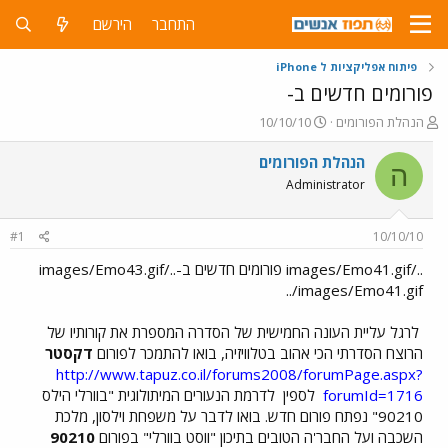
התחבר
הירשם
פיתוח אפליקציות ל iPhone
פורומים חדשים ב-
פ
פ
הנהלת הפורומים
10/10/10
ו
ו
ת
ר
הנהלת הפורומים
ה
ח
ס
Administrator
ה
ם
נ
ב
ו
ת
#1
10/10/10
ש
א
א
ר
../images/Emo41.gif פורומים חדשים ב-../images/Emo43.gif
י
../images/Emo41.gif
ך
לרגל עליית העונה החמישית של הסדרה המספרת את קורותיו של
הרוצח הסדרתי הכי אהוב בטלוויזיה, בואו להתמכר לפורום
דקסטר
http://www.tapuz.co.il/forums2008/forumPage.aspx?
forumId=1716
לספין
לדרמת הנעורים המיתולוגית "בוורלי הילס
90210" נפתח פורום חדש. בואו לדבר על משפחת וילסון, מלכת
השכבה ועל החבר'ה הטובים בתיכון "ווסט בוורלי" בפורום
90210