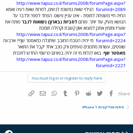
http://www.tapuz.co.il/forums2008/forumPage.aspx?
forumId=2089
הגילוי שאת נמשכת לנשים, למרות שאת רעיה ואמא
החיה חיי משפחה למופת - אינו עניין פשוט. הפחד לספר ולדבר על
הנושא מעיק עוד יותר. פורום
לסביות (בארון) נשואות לגבר
פותח את
שעריו ומזמין אתכן למצוא אוזן קשבת וקהילה תומכת
http://www.tapuz.co.il/forums2008/forumPage.aspx?
forumId=2224
מי יהיה הטבח החובב שיתגלה כמאסטר שף? ארבעה
שופטים, עשרות מתכונים טעימים ורק כוכב אחד יקבל את התואר
מאסטר שף
. בואו לגלות מי זה יהיה בפורום הרשמי החדש לתכנית
http://www.tapuz.co.il/forums2008/forumPage.aspx?
forumId=2227
You must log in or register to reply here.
פייסבוק
Twitter
Reddit
Pinterest
Tumblr
WhatsApp
דואר אלקטרוני
הוסף קישור
Share:
פיתוח אפליקציות ל iPhone