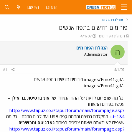
התחבר
הירשם
אורלנדו בלום
פורומים חדשים בתפוז אנשים
פ
פ
הנהלת הפורומים
4/1/07
ו
ו
ת
ר
הנהלת הפורומים
ה
ח
ס
Administrator
ה
ם
נ
ב
ו
ת
#1
4/1/07
ש
א
א
ר
../images/Emo41.gif פורומים חדשים בתפוז אנשים
י
../images/Emo41.gif
ך
כל מה שרציתם לדעת על ההווי המיוחד של
אוניברסיטת בר אילן
–
עכשיו בפורום המאוחד
http://www.tapuz.co.il/tapuzforum/main/forumpage.asp?
id=184
ממקלדת רחיצה ומחמם קפה USB ועד לבית החכם – כל מה
שאפילו לא ידעתם שאתם צריכים בפורום
גאדג'טס ומכשירים
http://www.tapuz.co.il/tapuzforum/main/forumpage.asp?