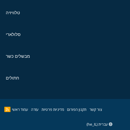
טלוויזיה
סלולארי
מבשלים כשר
חתולים
צור קשר
תקנון הפורום
מדיניות פרטיות
עזרה
עמוד ראשי
עברית (he_IL)