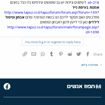
id=218
לעיתונים וניירות יש גם שימושים יצירתיים! גלו הכל בפורום
אמנות בעיסת נייר
http://www.tapuz.co.il/tapuzforum/forum.asp?forum=1697
מתלבטים האם תפקוד ילדכם הנו בטווח הנורמה? פורום
אבחון וטיפול
לילדים
כאן כדי לייעץ ולכוון לאבחון המתאים
http://www.tapuz.co.il/tapuzforum/main/forumpage.asp?
id=1698
You must log in or register to reply here.
פייסבוק
Twitter
Reddit
Pinterest
Tumblr
WhatsApp
דואר אלקטרוני
הוסף קישור
Share:
אורלנדו בלום