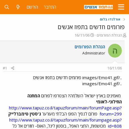
התחבר
הירשם
אורלנדו בלום
פורומים חדשים בתפוז אנשים
פ
פ
הנהלת הפורומים
16/11/06
ו
ו
ת
ר
הנהלת הפורומים
ה
ח
ס
Administrator
ה
ם
נ
ב
ו
ת
#1
16/11/06
ש
א
א
ר
../images/Emo41.gif פורומים חדשים בתפוז אנשים
י
../images/Emo41.gif
ך
מאמינים בארץ ישראל השלמה? הצטרפו לפורום
המחנה
החילוני-לאומי
http://www.tapuz.co.il/tapuzforum/main/forumPage.asp?
forum=299
פורום לנסיך הפופ הבלתי מעורער
ג'סטין טימברלייק
http://www.tapuz.co.il/tapuzforum/main/forumpage.asp?
id=808
מכושפות, החצי האפל, בוסטון ליגל, האוס- חוזרים אל כל