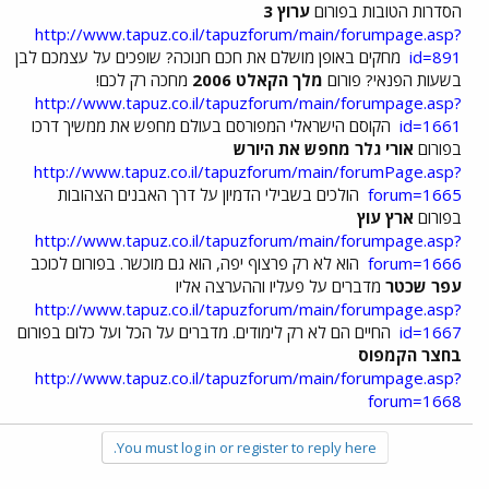
הסדרות הטובות בפורום
ערוץ 3
http://www.tapuz.co.il/tapuzforum/main/forumpage.asp?
id=891
מחקים באופן מושלם את חכם חנוכה? שופכים על עצמכם לבן
בשעות הפנאי? פורום
מלך הקאלט 2006
מחכה רק לכם!
http://www.tapuz.co.il/tapuzforum/main/forumpage.asp?
id=1661
הקוסם הישראלי המפורסם בעולם מחפש את ממשיך דרכו
בפורום
אורי גלר מחפש את היורש
http://www.tapuz.co.il/tapuzforum/main/forumPage.asp?
forum=1665
הולכים בשבילי הדמיון על דרך האבנים הצהובות
בפורום
ארץ עוץ
http://www.tapuz.co.il/tapuzforum/main/forumpage.asp?
forum=1666
הוא לא רק פרצוף יפה, הוא גם מוכשר. בפורום לכוכב
עפר שכטר
מדברים על פעליו וההערצה אליו
http://www.tapuz.co.il/tapuzforum/main/forumpage.asp?
id=1667
החיים הם לא רק לימודים. מדברים על הכל ועל כלום בפורום
בחצר הקמפוס
http://www.tapuz.co.il/tapuzforum/main/forumpage.asp?
forum=1668
You must log in or register to reply here.