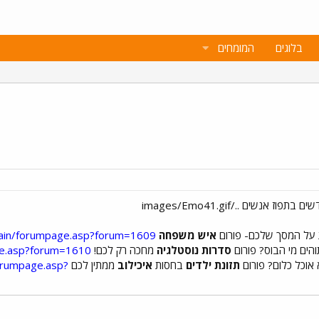
בלוגים
המומחים
 על המסך שלכם- פורום
איש משפחה
main/forumpage.asp?forum=1609
תוהים מי הבוס? פורום
סדרות נוסטלגיה
מחכה רק לכם!
ge.asp?forum=1610
 אוכל כלום? פורום
תזונת ילדים
בחסות
איכילוב
ממתין לכם
forumpage.asp?