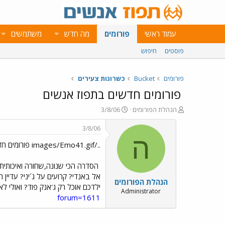
עמוד ראשי
פורומים
מה חדש
משתמשים
פוסטים
חיפוש
פורומים
Bucket
כשרונות צעירים
פורומים חדשים בתפוז אנשים
פ
פ
הנהלת הפורומים
3/8/06
ו
ו
ת
ר
3/8/06
ח
ס
ה
../images/Emo41.gif פורומים חדשים בתפוז אנשים ../images/Emo41.gif
ה
ם
נ
ב
ו
ת
הסדרה הכי שנונה,שחורה ואיכותית
ש
א
אל באנדי? קרועים על ג´יני? עדיין 
הנהלת הפורומים
א
ר
ילדכם אוכל רק ג'אנק פוד? ואולי לא
י
Administrator
forum=1611
ך