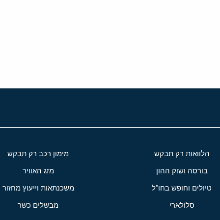
י
שור
הלוואות רק תבקש
מימון רכב רק תבקש
בורסה ושוק ההון
מזג האוויר
טיולים וחופש בחו"ל
משכנתאות וייעוץ מחזור
סלולארי
מבשלים כשר