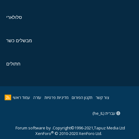
סלולארי
מבשלים כשר
חתולים
צור קשר
תקנון הפורום
מדיניות פרטיות
עזרה
עמוד ראשי
עברית (he_IL)
Forum software by
Copyright©1996-2021,Tapuz Media Ltd.
®
XenForo
© 2010-2020 XenForo Ltd.