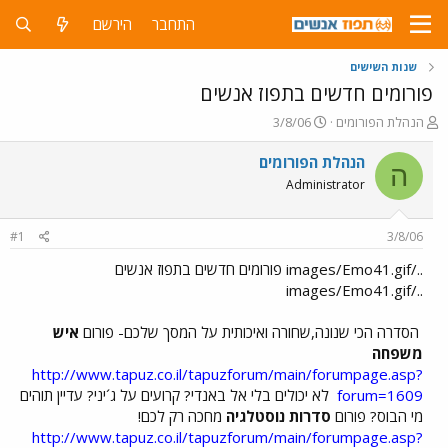
התחבר
הירשם
שנות השישים
פורומים חדשים בתפוז אנשים
פ
פ
הנהלת הפורומים
3/8/06
ו
ו
ת
ר
הנהלת הפורומים
ה
ח
ס
Administrator
ה
ם
נ
ב
ו
ת
#1
3/8/06
ש
א
א
ר
../images/Emo41.gif פורומים חדשים בתפוז אנשים
י
../images/Emo41.gif
ך
הסדרה הכי שנונה,שחורה ואיכותית על המסך שלכם- פורום
איש
משפחה
http://www.tapuz.co.il/tapuzforum/main/forumpage.asp?
forum=1609
לא יכולים בלי אל באנדי? קרועים על ג´יני? עדיין תוהים
מי הבוס? פורום
סדרות נוסטלגיה
מחכה רק לכם!
http://www.tapuz.co.il/tapuzforum/main/forumpage.asp?