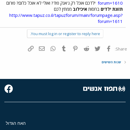
forum=1610
ילדכם אוכל רק ג'אנק פוד? ואולי לא אוכל כלום? פורום
תזונת ילדים
בחסות
איכילוב
ממתין לכם
http://www.tapuz.co.il/tapuzforum/main/forumpage.asp?
forum=1611
You must log in or register to reply here.
פייסבוק
Twitter
Reddit
Pinterest
Tumblr
WhatsApp
דואר אלקטרוני
הוסף קישור
Share:
שנות השישים
האח הגדול