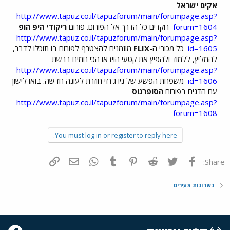
אקים ישראל
http://www.tapuz.co.il/tapuzforum/main/forumpage.asp?
forum=1604
רוקדים כל הדרך אל הפורום. פורום
ריקודי היפ הופ
http://www.tapuz.co.il/tapuzforum/main/forumpage.asp?
id=1605
כל מכורי ה-
FLIX
מוזמנים להצטרף לפורום בו תוכלו לדבר,
להמליץ, ללמוד ולהפיץ את קטעי הוידאו הכי חמים ברשת
http://www.tapuz.co.il/tapuzforum/main/forumpage.asp?
id=1606
משפחת הפשע של ניו ג'רזי חוזרת לעונה חדשה. בואו לישון
עם הדגים בפורום
הסופרנוס
http://www.tapuz.co.il/tapuzforum/main/forumpage.asp?
forum=1608
You must log in or register to reply here.
פייסבוק
Twitter
Reddit
Pinterest
Tumblr
WhatsApp
דואר אלקטרוני
הוסף קישור
Share:
כשרונות צעירים