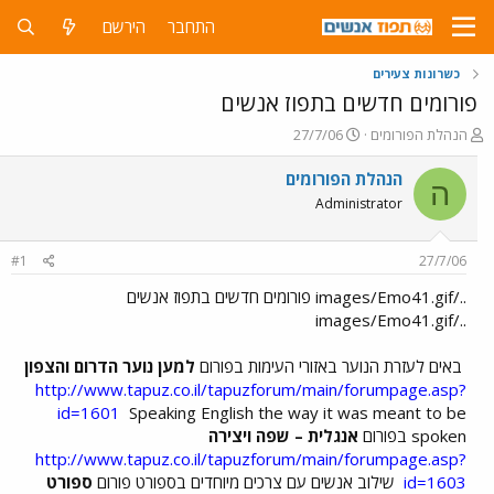
התחבר
הירשם
כשרונות צעירים
פורומים חדשים בתפוז אנשים
פ
פ
הנהלת הפורומים
27/7/06
ו
ו
ת
ר
הנהלת הפורומים
ה
ח
ס
Administrator
ה
ם
נ
ב
ו
ת
#1
27/7/06
ש
א
א
ר
../images/Emo41.gif פורומים חדשים בתפוז אנשים
י
../images/Emo41.gif
ך
באים לעזרת הנוער באזורי העימות בפורום
למען נוער הדרום והצפון
http://www.tapuz.co.il/tapuzforum/main/forumpage.asp?
id=1601
Speaking English the way it was meant to be
spoken בפורום
אנגלית – שפה ויצירה
http://www.tapuz.co.il/tapuzforum/main/forumpage.asp?
id=1603
שילוב אנשים עם צרכים מיוחדים בספורט פורום
ספורט