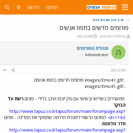
התחבר
הירשם
ערב טוב עם גיא פינס
פורומים חדשים בתפוז אנשים
פ
פ
הנהלת הפורומים
30/12/04
ו
ו
ת
ר
הנהלת הפורומים
ה
ח
ס
Administrator
ה
ם
נ
ב
ו
ת
#1
30/12/04
ש
א
א
ר
../images/Emo41.gif פורומים חדשים בתפוז אנשים
י
../images/Emo41.gif
ך
מתעוררים בשלישי ובשישי עם גולן יוכפז ועינב גלילי - פורום
רשת על
הבוקר
http://www.tapuz.co.il/tapuzforum/main/forumpage.asp?
id=1183
הפורום הרשמי לתוכנית הדרמה שתסחף את המדינה - פורום
חדר מלחמה
http://www.tapuz.co.il/tapuzforum/main/forumpage.asp?