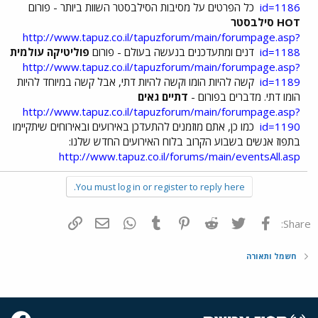
id=1186
כל הפרטים על מסיבות הסילבסטר השוות ביותר - פורום
HOT סילבסטר
http://www.tapuz.co.il/tapuzforum/main/forumpage.asp?
id=1188
דנים ומתעדכנים בנעשה בעולם - פורום
פוליטיקה עולמית
http://www.tapuz.co.il/tapuzforum/main/forumpage.asp?
id=1189
קשה להיות הומו וקשה להיות דתי, אבל קשה במיוחד להיות
הומו דתי. מדברים בפורום -
דתיים גאים
http://www.tapuz.co.il/tapuzforum/main/forumpage.asp?
id=1190
כמו כן, אתם מוזמנים להתעדכן באירועים ובאירוחים שיתקיימו
בתפוז אנשים בשבוע הקרוב בלוח האירועים החדש שלנו:
http://www.tapuz.co.il/forums/main/eventsAll.asp
You must log in or register to reply here.
פייסבוק
Twitter
Reddit
Pinterest
Tumblr
WhatsApp
דואר אלקטרוני
הוסף קישור
Share:
חשמל ותאורה