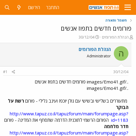
התחבר
הירשם
חשמל ותאורה
פורומים חדשים בתפוז אנשים
פ
פ
הנהלת הפורומים
30/12/04
ו
ו
ת
ר
הנהלת הפורומים
ה
ח
ס
Administrator
ה
ם
נ
ב
ו
ת
#1
30/12/04
ש
א
א
ר
../images/Emo41.gif פורומים חדשים בתפוז אנשים
י
../images/Emo41.gif
ך
מתעוררים בשלישי ובשישי עם גולן יוכפז ועינב גלילי - פורום
רשת על
הבוקר
http://www.tapuz.co.il/tapuzforum/main/forumpage.asp?
id=1183
הפורום הרשמי לתוכנית הדרמה שתסחף את המדינה - פורום
חדר מלחמה
http://www.tapuz.co.il/tapuzforum/main/forumpage.asp?