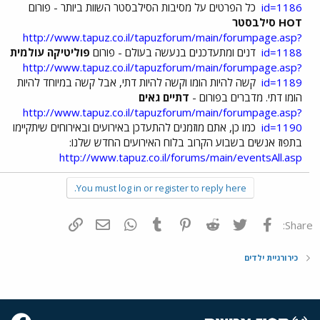
id=1186
כל הפרטים על מסיבות הסילבסטר השוות ביותר - פורום
HOT סילבסטר
http://www.tapuz.co.il/tapuzforum/main/forumpage.asp?
id=1188
דנים ומתעדכנים בנעשה בעולם - פורום
פוליטיקה עולמית
http://www.tapuz.co.il/tapuzforum/main/forumpage.asp?
id=1189
קשה להיות הומו וקשה להיות דתי, אבל קשה במיוחד להיות
הומו דתי. מדברים בפורום -
דתיים גאים
http://www.tapuz.co.il/tapuzforum/main/forumpage.asp?
id=1190
כמו כן, אתם מוזמנים להתעדכן באירועים ובאירוחים שיתקיימו
בתפוז אנשים בשבוע הקרוב בלוח האירועים החדש שלנו:
http://www.tapuz.co.il/forums/main/eventsAll.asp
You must log in or register to reply here.
פייסבוק
Twitter
Reddit
Pinterest
Tumblr
WhatsApp
דואר אלקטרוני
הוסף קישור
Share:
כירורגיית ילדים