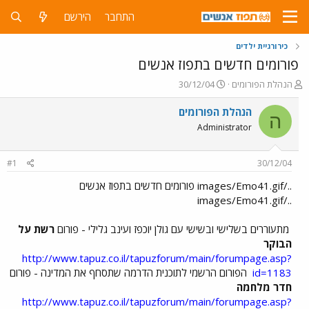
התחבר
הירשם
כירורגיית ילדים
פורומים חדשים בתפוז אנשים
פ
פ
הנהלת הפורומים
30/12/04
ו
ו
ת
ר
הנהלת הפורומים
ה
ח
ס
Administrator
ה
ם
נ
ב
ו
ת
#1
30/12/04
ש
א
א
ר
../images/Emo41.gif פורומים חדשים בתפוז אנשים
י
../images/Emo41.gif
ך
מתעוררים בשלישי ובשישי עם גולן יוכפז ועינב גלילי - פורום
רשת על
הבוקר
http://www.tapuz.co.il/tapuzforum/main/forumpage.asp?
id=1183
הפורום הרשמי לתוכנית הדרמה שתסחף את המדינה - פורום
חדר מלחמה
http://www.tapuz.co.il/tapuzforum/main/forumpage.asp?