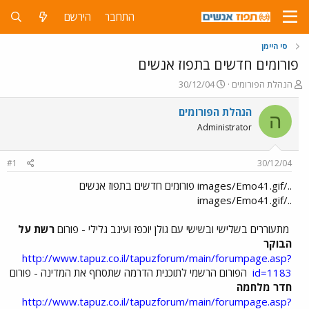
התחבר
הירשם
סי היימן
פורומים חדשים בתפוז אנשים
פ
פ
הנהלת הפורומים
30/12/04
ו
ו
ת
ר
הנהלת הפורומים
ה
ח
ס
Administrator
ה
ם
נ
ב
ו
ת
#1
30/12/04
ש
א
א
ר
../images/Emo41.gif פורומים חדשים בתפוז אנשים
י
../images/Emo41.gif
ך
מתעוררים בשלישי ובשישי עם גולן יוכפז ועינב גלילי - פורום
רשת על
הבוקר
http://www.tapuz.co.il/tapuzforum/main/forumpage.asp?
id=1183
הפורום הרשמי לתוכנית הדרמה שתסחף את המדינה - פורום
חדר מלחמה
http://www.tapuz.co.il/tapuzforum/main/forumpage.asp?