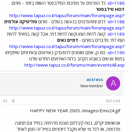
id=1186
כל הפרטים על מסיבות הסילבסטר השוות ביותר - פורום
HOT סילבסטר
http://www.tapuz.co.il/tapuzforum/main/forumpage.asp?
id=1188
דנים ומתעדכנים בנעשה בעולם - פורום
פוליטיקה עולמית
http://www.tapuz.co.il/tapuzforum/main/forumpage.asp?
id=1189
קשה להיות הומו וקשה להיות דתי, אבל קשה במיוחד להיות
הומו דתי. מדברים בפורום -
דתיים גאים
http://www.tapuz.co.il/tapuzforum/main/forumpage.asp?
id=1190
כמו כן, אתם מוזמנים להתעדכן באירועים ובאירוחים שיתקיימו
בתפוז אנשים בשבוע הקרוב בלוח האירועים החדש שלנו:
http://www.tapuz.co.il/forums/main/eventsAll.asp
actress
A
New member
#2
30/12/04
HAPPY NEW YEAR 2005../images/Emo24.gif
אנשושים יקרים, בטח קיבלתם מצגת מדהימה במייל וגם תמונה
מדהימה, אז לכל מי שלא מקבל דיורורוים במייל זה הזמן לאחל