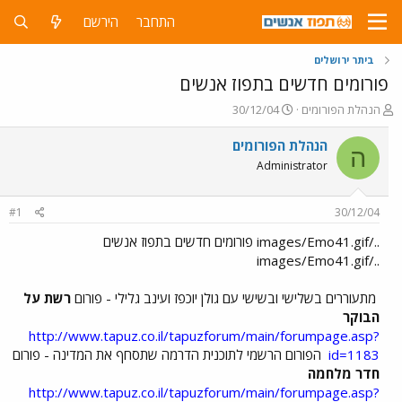
התחבר
הירשם
ביתר ירושלים
פורומים חדשים בתפוז אנשים
פ
פ
הנהלת הפורומים
30/12/04
ו
ו
ת
ר
הנהלת הפורומים
ה
ח
ס
Administrator
ה
ם
נ
ב
ו
ת
#1
30/12/04
ש
א
א
ר
../images/Emo41.gif פורומים חדשים בתפוז אנשים
י
../images/Emo41.gif
ך
מתעוררים בשלישי ובשישי עם גולן יוכפז ועינב גלילי - פורום
רשת על
הבוקר
http://www.tapuz.co.il/tapuzforum/main/forumpage.asp?
id=1183
הפורום הרשמי לתוכנית הדרמה שתסחף את המדינה - פורום
חדר מלחמה
http://www.tapuz.co.il/tapuzforum/main/forumpage.asp?