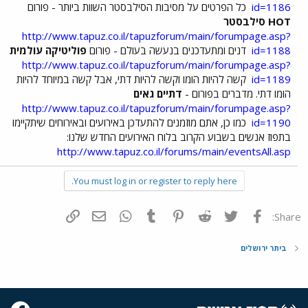
id=1186
כל הפרטים על מסיבות הסילבסטר השוות ביותר - פורום
HOT סילבסטר
http://www.tapuz.co.il/tapuzforum/main/forumpage.asp?
id=1188
דנים ומתעדכנים בנעשה בעולם - פורום
פוליטיקה עולמית
http://www.tapuz.co.il/tapuzforum/main/forumpage.asp?
id=1189
קשה להיות הומו וקשה להיות דתי, אבל קשה במיוחד להיות
הומו דתי. מדברים בפורום -
דתיים גאים
http://www.tapuz.co.il/tapuzforum/main/forumpage.asp?
id=1190
כמו כן, אתם מוזמנים להתעדכן באירועים ובאירוחים שיתקיימו
בתפוז אנשים בשבוע הקרוב בלוח האירועים החדש שלנו:
http://www.tapuz.co.il/forums/main/eventsAll.asp
You must log in or register to reply here.
פייסבוק
Twitter
Reddit
Pinterest
Tumblr
WhatsApp
דואר אלקטרוני
הוסף קישור
Share:
ביתר ירושלים