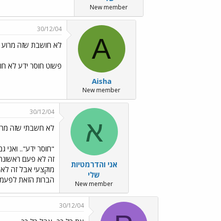
New member
30/12/04
A
לא חושבת שזה מרוע א
פשוט חוסר ידע לא חו
Aisha
New member
30/12/04
א
לא חשבתי שזה מרוע
"חוסר ידע".. ואני 
זה לא פעם ראשונה 
אני והדרמטיות
מוקצעי אבל זה לא ס
שלי
הברות הזאת לפעמים
New member
30/12/04