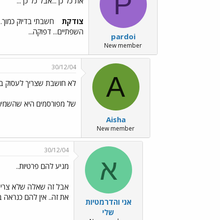
P
את כל כך...אבל כל כך...
צודקת
חשבתי בדיוק כמוך..
השפתיים... דפוקה...
pardoi
New member
30/12/04
A
לא חושבת שצריך לעסוק בה
של מפורסמים היא שהשמינה
Aisha
New member
30/12/04
א
מגיע להם פרטיות..
אבל זה שאלה שלא צריכים
את זה.. אין להם כנראה 
אני והדרמטיות
שלי