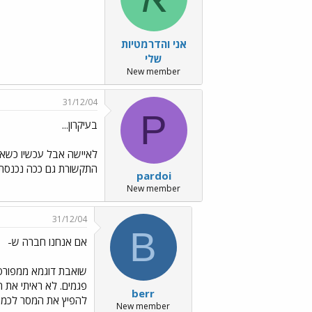
אני והדרמטיות
שלי
New member
31/12/04
P
בעיקרון...
לאיישה אבל עכשיו כשאני
התקשורת גם ככה נכנסת 
pardoi
New member
31/12/04
B
אם אנחנו חברה ש-
שואבת דוגמא ממפורסמ
פגמים. לא ראיתי את ה
berr
להפיץ את המסר לכמה 
New member