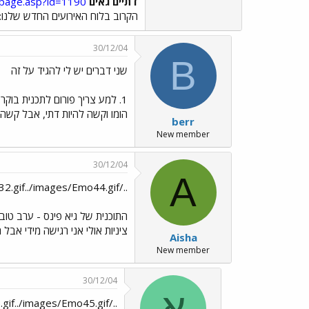
דתיים גאים
mpage.asp?id=1190
הקרוב בלוח האירועים החדש שלנו:
30/12/04
B
שני דברים יש לי להגיד על זה
1. למע צריך פורום לתכנית בוקר? ועוד תכנית של פעמיים בשבוע... כאילו.. מה יהיה בפורום? בוקר טוב. בוקר טוב. בוקר טוב (אה, לא. זו תכנית בוקר אחרת
הומו וקשה להיות דתי, אבל קשה 
berr
New member
30/12/04
A
../images/Emo32.gif../images/Emo44.gif יצא לי לראות את
התוכנית של גיא פינס - ערב ט
ציניות אולי אני רגישה מידי אבל 
Aisha
New member
30/12/04
א
../images/Emo45.gif../images/Emo45.gif זה היה שטחי..