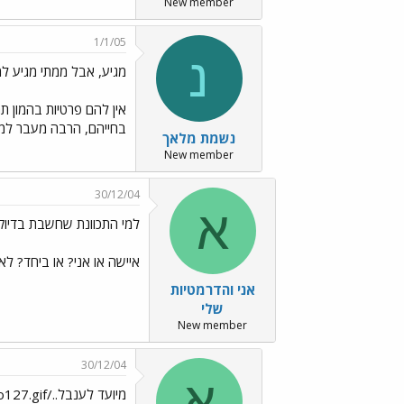
New member
1/1/05
נ
מגיע, אבל ממתי מגיע למי
אין להם פרטיות בהמון ת
בחייהם, הרבה מעבר למקצ
נשמת מלאך
New member
30/12/04
א
למי התכוונת שחשבת בדיוק 
איישה או אני? או ביחד? לא
אני והדרמטיות
שלי
New member
30/12/04
א
מיועד לענבל../images/Emo127.gif