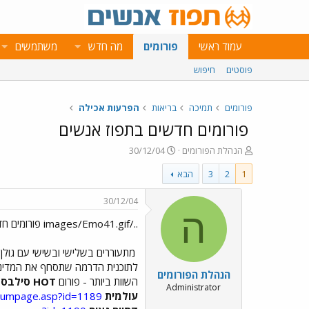
עמוד ראשי
פורומים
מה חדש
משתמשים
פוסטים
חיפוש
פורומים
תמיכה
בריאות
הפרעות אכילה
פורומים חדשים בתפוז אנשים
פ
פ
הנהלת הפורומים
30/12/04
ו
ו
1
2
3
הבא
ת
ר
ח
ס
ה
ם
30/12/04
נ
ב
ה
../images/Emo41.gif פורומים חדשים בתפוז אנשים ../images/Emo41.gif
ו
ת
ש
א
א
ר
מתעוררים בשלישי ובשישי עם גולן יו
י
לתוכנית הדרמה שתסחף את המדינה
הנהלת הפורומים
ך
השוות ביותר - פורום
HOT סילבסטר
Administrator
עולמית
orumpage.asp?id=1189