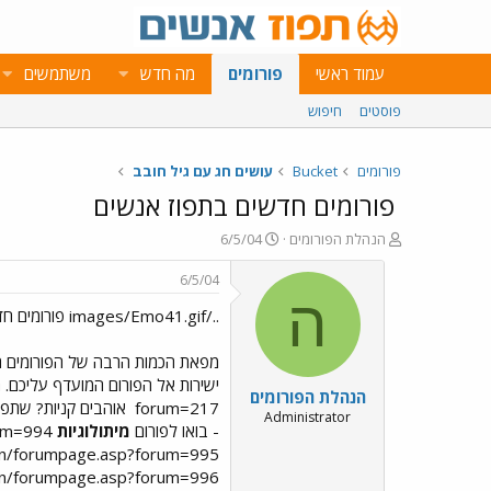
עמוד ראשי
פורומים
מה חדש
משתמשים
פוסטים
חיפוש
פורומים
Bucket
עושים חג עם גיל חובב
פורומים חדשים בתפוז אנשים
פ
פ
הנהלת הפורומים
6/5/04
ו
ו
ת
ר
6/5/04
ח
ס
ה
../images/Emo41.gif פורומים חדשים בתפוז אנשים ../images/Emo41.gif
ה
ם
נ
ב
ו
ת
מפאת הכמות הרבה של הפורומים הח
ש
א
ישירות אל הפורום המועדף עליכם. 
הנהלת הפורומים
א
ר
forum=217
אוהבים קניות? שתפו 
י
Administrator
- בואו לפורום
מיתולוגיות
http://www.tapuz.co.il/tapuzforum/main/forumpage.asp?forum=994
ך
ain/forumpage.asp?forum=995
ain/forumpage.asp?forum=996