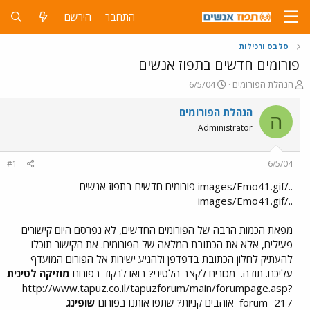
התחבר
הירשם
סלבס ורכילות
פורומים חדשים בתפוז אנשים
פ
פ
הנהלת הפורומים
6/5/04
ו
ו
ת
ר
הנהלת הפורומים
ה
ח
ס
Administrator
ה
ם
נ
ב
ו
ת
#1
6/5/04
ש
א
א
ר
../images/Emo41.gif פורומים חדשים בתפוז אנשים
י
../images/Emo41.gif
ך
מפאת הכמות הרבה של הפורומים החדשים, לא נפרסם היום קישורים
פעילים, אלא את הכתובת המלאה של הפורומים. את הקישור תוכלו
להעתיק לחלון הכתובת בדפדפן ולהגיע ישירות אל הפורום המועדף
עליכם. תודה.
מכורים לקצב הלטיני? בואו לרקוד בפורום
מוזיקה לטינית
http://www.tapuz.co.il/tapuzforum/main/forumpage.asp?
forum=217
אוהבים קניות? שתפו אותנו בפורום
שופינג