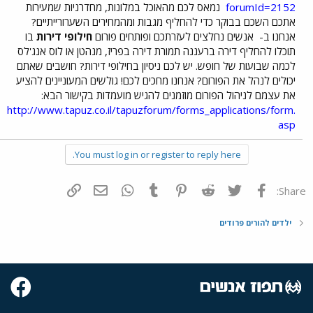
forumId=2152
נמאס לכם מהאוכל במלונות, מחדרניות שמעירות
אתכם השכם בבוקר כדי להחליף מגבות ומהמחירים השערורייתיים?
אנחנו ב-
אנשים נחלצים לעזרתכם ופותחים פורום
חילופי דירות
בו
תוכלו להחליף דירה ברעננה תמורת דירה בפריז, מנהטן או לוס אנג'לס
לכמה שבועות של חופש. יש לכם ניסיון בחילופי דירות? חושבים שאתם
יכולים לנהל את הפורום? אנחנו מחכים לכם! גולשים המעוניינים להציע
את עצמם לניהול הפורום מוזמנים להגיש מועמדות בקישור הבא:
http://www.tapuz.co.il/tapuzforum/forms_applications/form.
asp
You must log in or register to reply here.
פייסבוק
Twitter
Reddit
Pinterest
Tumblr
WhatsApp
דואר אלקטרוני
הוסף קישור
Share:
ילדים להורים פרודים