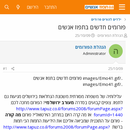
התחבר
הירשם
ילדים להורים פרודים
פורומים חדשים בתפוז אנשים
פ
פ
הנהלת הפורומים
25/10/09
ו
ו
ת
ר
הנהלת הפורומים
ה
ח
ס
Administrator
ה
ם
נ
ב
ו
ת
#1
25/10/09
ש
א
א
ר
../images/Emo41.gif פורומים חדשים בתפוז אנשים
י
../images/Emo41.gif
ך
עלילותיה של משפחה מסורתית משכונת הנחלאות בירושלים מגיעות גם
לתפוז. צופים קבועים בסדרה
מעורב ירושלמי
? הפורום מחכה לכם:
http://www.tapuz.co.il/forums2008/forumPage.aspx?
forumId=1440
אז מה קרה היום במרחב הוירטואלי? פורום
מה קורה
- פורום על התוכנית שמביאה אליכם את הידיעות החמות הכי חמות
ברשת
http://www.tapuz.co.il/forums2008/forumPage.aspx?