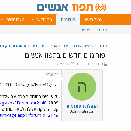
עמוד ראשי
פורומים
מה חדש
משתמשים
פוסטים
חיפוש
פורומים
עשו זאת במו ידיכם
אחזקה וניהול בית
איטום וחיזוק מב
פורומים חדשים בתפוז אנשים
פ
פ
הנהלת הפורומים
27/8/09
ו
ו
ת
ר
27/8/09
ח
ס
ה
../images/Emo41.gif פורומים חדשים בתפוז אנשים ../images/Emo41.gif
ה
ם
נ
ב
ו
ת
ל-3 ימים בסוכות הופכת עיר שלמה לעיר של מוסיקה, הופעות ומסיבות לחוויה ענקית, בלתי נשכחת לצעירים של כיף, מוסיקה ואהבה. בואו לדבר על זה בפורום
ש
א
Msg.aspx?ForumId=2148
2009
הנהלת הפורומים
א
ר
קטן והדליקה עלולה לבעור מחדש. 
י
Administrator
forumPage.aspx?forumId=2149
ך