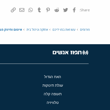
פייסבוק
Twitter
Reddit
Pinterest
Tumblr
WhatsApp
דואר אלקטרונ
הוסף קי
Share:
פורומים
עשו זאת במו ידיכם
אחזקה וניהול בית
איטום וחיזוק מב
האח הגדול
עגלת תינוקות
תעופה קלה
טלוויזיה