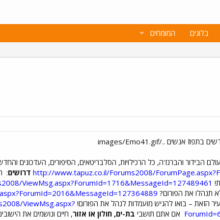
בלוגים
המומחים
ם הבידור והברנז'ה, כל הרכילויות, הסלבריטאים, הסיפורים, העדכונים והחד
http://www.tapuz.co.il/Forums2008/ForumPage.aspx
דרושים
:
חו
ת!
rums2008/ViewMsg.aspx?ForumId=1716&MessageId=127489461
א תנהלו את הפורום?
sg.aspx?ForumId=2016&MessageId=127364889
יר הזאת – בואו להגיש מועמדות לנהל את הפורום!
ums2008/ViewMsg.aspx?
ForumId=
אם אתם תושבי
בת-ים, חולון או אזור
, חיים ונושמים את הישובי