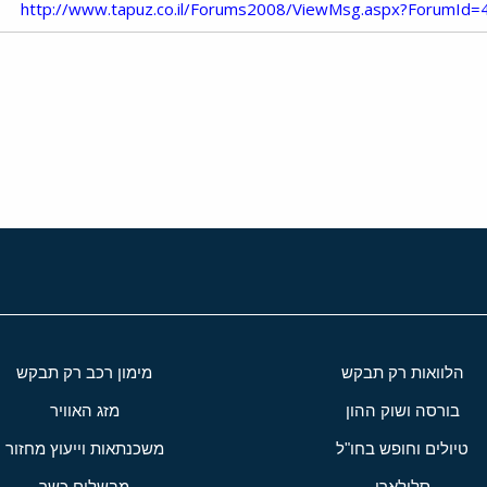
http://www.tapuz.co.il/Forums2008/ViewMsg.aspx?ForumI
י
שור
הלוואות רק תבקש
מימון רכב רק תבקש
בורסה ושוק ההון
מזג האוויר
טיולים וחופש בחו"ל
משכנתאות וייעוץ מחזור
סלולארי
מבשלים כשר