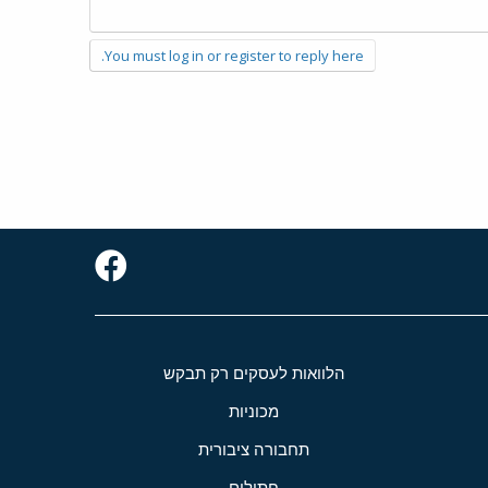
You must log in or register to reply here.
הלוואות לעסקים רק תבקש
מכוניות
תחבורה ציבורית
חתולים