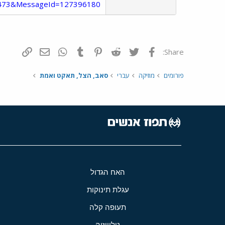
d=473&MessageId=127396180
פייסבוק
Twitter
Reddit
Pinterest
Tumblr
WhatsApp
דואר אלקטרונ
הוסף קי
Share:
פורומים
מוזיקה
עברי
סאב, הצל, תאקט ואמת
האח הגדול
עגלת תינוקות
תעופה קלה
טלוויזיה