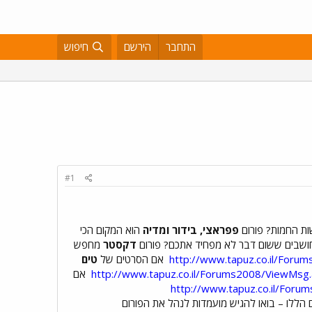
התחבר
הירשם
חיפוש
#1
שות החמות? פורום
פפראצי, בידור ומדיה
הוא המקום הכי
שבים ששום דבר לא מפחיד אתכם? פורום
דקסטר
מחפש
http://www.tapuz.co.il/Fo
אם הסרטים של
טים
http://www.tapuz.co.il/Forums2008/ViewM
אם
http://www.tapuz.co.il/For
ם הללו – בואו להגיש מועמדות לנהל את הפורום