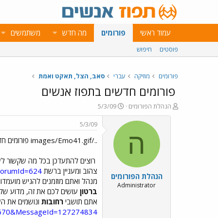
עמוד ראשי
פורומים
מה חדש
משתמשים
פוסטים
חיפוש
פורומים
מוזיקה
עברי
סאב, הצל, תאקט ואמת
פורומים חדשים בתפוז אנשים
פ
פ
הנהלת הפורומים
5/3/09
ו
ו
ת
ר
5/3/09
ח
ס
ה
../images/Emo41.gif פורומים חדשים בתפוז אנשים ../images/Emo41.gif
ה
ם
נ
ב
ו
ת
רוצים להתעדכן בכל מה שקשור לעול
ש
א
צהוב ומעניין ברשת
?ForumId=624
הנהלת הפורומים
א
ר
מנהל ואתם מוזמנים להגיש מועמדו
י
Administrator
ברטון
עושים לכם את זה, מדוע של
ך
אתם תושבי
רחובות
ונושמים את הע
670&MessageId=127274834