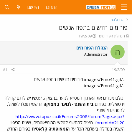
התחבר
הירשם
בון ג`ובי
פורומים חדשים בתפוז אנשים
פ
פ
הנהלת הפורומים
19/2/09
ו
ו
ת
ר
הנהלת הפורומים
ה
ח
ס
Administrator
ה
ם
נ
ב
ו
ת
#1
19/2/09
ש
א
א
ר
../images/Emo41.gif פורומים חדשים בתפוז אנשים
י
../images/Emo41.gif
ך
כולם מכירים את הארגון, המסייע לנוער במצוקה. עכשיו יש לו גם קהילה
וירטואלית. בפורום
בית השנטי-לנוער במצוקה
הרשמי תוכלו לשאול,
להסתייע ולשתף
http://www.tapuz.co.il/Forums2008/forumPage.aspx?
forumId=2120
רוצים להחשף לפלאי ההומיאופתיה, שיטת הריפוי
השניה בגודלה בעולם? הכל על
הומאופתיה קלאסית
בפורום החדש