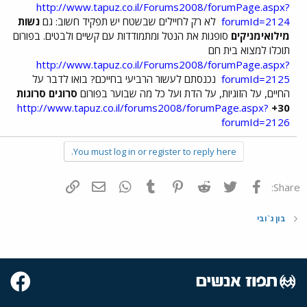
http://www.tapuz.co.il/Forums2008/forumPage.aspx?
forumId=2124
לא רק לחיילים שבשטח יש תפקיד חשוב: גם
נשות
מילואימניקים
סופגות את הנטל ומתמודדות עם קשיים ולבטים. בפורום
תוכלו למצוא בית חם
http://www.tapuz.co.il/Forums2008/forumPage.aspx?
forumId=2125
נכנסתם לעשור הרביעי בחייכם? בואו לדבר על
החיים, על הזוגיות, על הדת ועל כל מה שבוער בפורום
סרוגים סרוגות
http://www.tapuz.co.il/forums2008/forumPage.aspx?
30+
forumId=2126
You must log in or register to reply here.
פייסבוק
Twitter
Reddit
Pinterest
Tumblr
WhatsApp
דואר אלקטרוני
הוסף קישור
Share:
בון ג`ובי