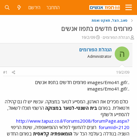
התחבר
הירשם
סאב, הצל, תאקט ואמת
פורומים חדשים בתפוז אנשים
פ
פ
הנהלת הפורומים
19/2/09
ו
ו
ת
ר
הנהלת הפורומים
ה
ח
ס
Administrator
ה
ם
נ
ב
ו
ת
#1
19/2/09
ש
א
א
ר
../images/Emo41.gif פורומים חדשים בתפוז אנשים
י
../images/Emo41.gif
ך
כולם מכירים את הארגון, המסייע לנוער במצוקה. עכשיו יש לו גם קהילה
וירטואלית. בפורום
בית השנטי-לנוער במצוקה
הרשמי תוכלו לשאול,
להסתייע ולשתף
http://www.tapuz.co.il/Forums2008/forumPage.aspx?
forumId=2120
רוצים להחשף לפלאי ההומיאופתיה, שיטת הריפוי
השניה בגודלה בעולם? הכל על
הומאופתיה קלאסית
בפורום החדש