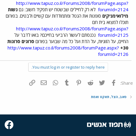
http://www.tapuz.co.il/Forums2008/forumPage.aspx?
forumId=2124
לא רק לחיילים שבשטח יש תפקיד חשוב: גם
נשות
מילואימניקים
סופגות את הנטל ומתמודדות עם קשיים ולבטים. בפורום
תוכלו למצוא בית חם
http://www.tapuz.co.il/Forums2008/forumPage.aspx?
forumId=2125
נכנסתם לעשור הרביעי בחייכם? בואו לדבר על
החיים, על הזוגיות, על הדת ועל כל מה שבוער בפורום
סרוגים סרוגות
http://www.tapuz.co.il/forums2008/forumPage.aspx?
30+
forumId=2126
You must log in or register to reply here.
פייסבוק
Twitter
Reddit
Pinterest
Tumblr
WhatsApp
דואר אלקטרוני
הוסף קישור
Share:
סאב, הצל, תאקט ואמת