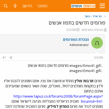
התחבר
הירשם
הר אדר - נוער
פורומים חדשים בתפוז אנשים
פ
פ
הנהלת הפורומים
5/2/09
ו
ו
ת
ר
הנהלת הפורומים
ה
ח
ס
Administrator
ה
ם
נ
ב
ו
ת
#1
5/2/09
ש
א
א
ר
../images/Emo41.gif פורומים חדשים בתפוז אנשים
י
../images/Emo41.gif
ך
פורום
תרבות פולין
מתחדש ומשנה את פניו. אתם מוזמנים להכנס אליו
ולדון במקומות מומלצים לטיול, מאכלים, שפה ושאר נושאים שמעניינים
אתכם בתחום
http://www.tapuz.co.il/forums2008/forumPage.aspx?
forumId=941
תוכנית הריאליטי המצליחה מגיעה לישראל ואתם
מוזמנים לנהל את פורום
המרוץ למיליון
, פורום התוכנית שהולכת למכר