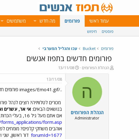
עמוד ראשי
פורומים
מה חדש
משתמשים
פוסטים
חיפוש
פורומים
Bucket
עכו והגליל המערבי
פורומים חדשים בתפוז אנשים
פ
פ
הנהלת הפורומים
13/11/08
ו
ו
ת
ר
13/11/08
ח
ס
ה
../images/Emo41.gif פורומים חדשים בתפוז אנשים ../images/Emo41.gif
ה
ם
נ
ב
ו
ת
מכורים לטלוויזיה? רוצים לנהל פו
ש
א
בנושאים הבאים:
אי אר, עשרים וא
הנהלת הפורומים
א
ר
אם אתם מעל גיל 16, בעלי הכרות ו-וותק במערכת הפורומים ומוטיבציה להשקיע, אנו מזמינים אתכם להגיש את מועמדותכם דרך הטופס הבא:
י
Administrator
/forms_applications/form.asp
ך
אוהבים משחקי קלפים? מומחים לפוק
forumId=1677
דור ראשון, שני 