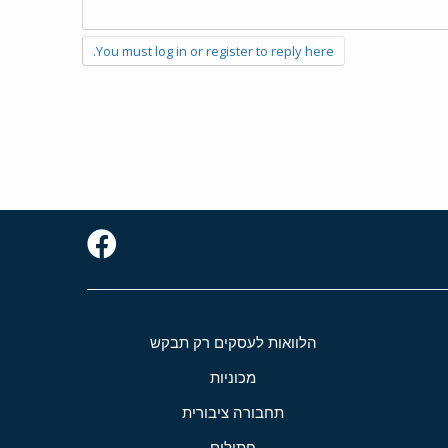
You must log in or register to reply here.
הלוואות לעסקים רק תבקש
מכוניות
תחבורה ציבורית
חתולים