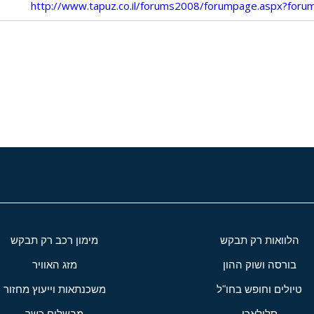
http://www.tapuz.co.il/forums2008/forumpage.aspx?for
י
שור
הלוואות רק תבקש
מימון רכב רק תבקש
בורסה ושוק ההון
מזג האוויר
טיולים וחופש בחו"ל
משכנתאות וייעוץ מחזור
סלולארי
מבשלים כשר