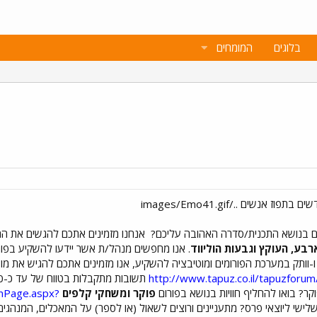
בלוגים
המומחים
רום בנושא התכנית/סדרה האהובה עליכם?
אנחנו מזמינים אתכם להגשים את הח
רבע, העוקץ וגבעות הוליווד
. אנו מחפשים מנהל/ת אשר יידעו להשקיע בפורום
http://www.tapuz.co.il/tapuzforum
תשובות מתקבלות בטווח של עד כ-10 ימי עבודה. אנו מחכים לכם! --------------------------
ר? בואו להחליף חוויות בנושא בפורום
פוקר ומשחקי קלפים
umPage.aspx?
ושלישי ליוצאי פרס? מתעניינים ורוצים לשאול (או לספר) על המאכלים, המנהגי