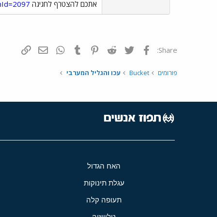
אתכם להצטרף לחגיגה
umId=2097
פייסבוק
Twitter
Reddit
Pinterest
Tumblr
WhatsApp
דואר אלקטרונ
הוסף קי
Share:
פורומים
Bucket
עכו והגליל המערבי
האח הגדול
עגלת תינוקות
תעופה קלה
טלוויזיה