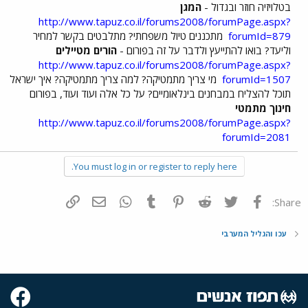
בטלויזיה חוזר ובגדול -
המגן
http://www.tapuz.co.il/forums2008/forumPage.aspx?
forumId=879
מתכננים טיול משפחתי? מתלבטים בקשר למחיר
וליעד? בואו להתייעץ ולדבר על זה בפורום -
הורים מטיילים
http://www.tapuz.co.il/forums2008/forumPage.aspx?
forumId=1507
מי צריך מתמטיקה? למה צריך מתמטיקה? איך ישראל
תוכל להצליח במבחנים בינלאומיים? על כל אלה ועוד ועוד, בפורום
חינוך מתמטי
http://www.tapuz.co.il/forums2008/forumPage.aspx?
forumId=2081
You must log in or register to reply here.
פייסבוק
Twitter
Reddit
Pinterest
Tumblr
WhatsApp
דואר אלקטרוני
הוסף קישור
Share:
עכו והגליל המערבי