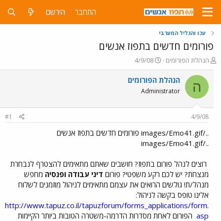
התחבר
הירשם
עכו והגליל המערבי
פורומים חדשים בתפוז אנשים
פ
פ
הנהלת הפורומים
4/9/08
ו
ו
ת
ר
הנהלת הפורומים
ה
ח
ס
Administrator
ה
ם
נ
ב
ו
ת
#1
4/9/08
ש
א
א
ר
../images/Emo41.gif פורומים חדשים בתפוז אנשים
י
../images/Emo41.gif
ך
רוצים לנהל פורום בתפוז? חושבים שאתם מתאימים להצטרף לנבחרת
מנצחת? יש לכם רקע משפטי? פורום
דיני עבודה ופנסיה
מחפש
מנהל/ת! גולשים הרואים את עצמם מתאימים לניהול מוזמנים לשלוח
אלינו טופס בקשה לניהול:
http://www.tapuz.co.il/tapuzforum/forms_applications/form.
asp
הפורום לאחת מסדרות הדרמה-משטרה הטובות ביותר הקיימות