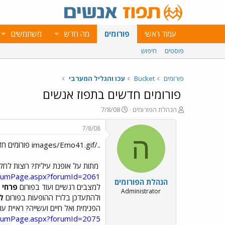
עמוד ראשי
פורומים
מה חדש
משתמשים
פוסטים
חיפוש
פורומים
Bucket
עכו והגליל המערבי
פורומים חדשים בתפוז אנשים
פ
פ
הנהלת הפורומים
7/8/08
ו
ו
ת
ר
7/8/08
ח
ס
ה
../images/Emo41.gif פורומים חדשים בתפוז אנשים ../images/Emo41.gif
ה
ם
נ
ב
ו
ת
מתות על אופנת עילית? רוצות לחל
ש
א
forumPage.aspx?forumId=2061
הנהלת הפורומים
א
ר
למצבים רגשיים ועוד בפורום
פרחי 
י
Administrator
ולהתעדכן בלו"ז ההופעות בפורום
ל
ך
הפנימית ואל חיים ועשייה? ראיית ע
forumPage.aspx?forumId=2075