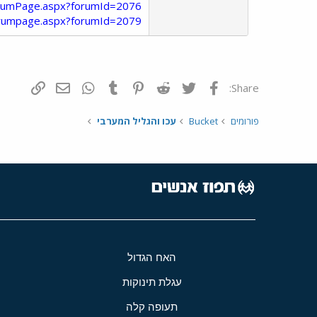
orumPage.aspx?forumId=2076
forumpage.aspx?forumId=2079
פייסבוק
Twitter
Reddit
Pinterest
Tumblr
WhatsApp
דואר אלקטרונ
הוסף קי
Share:
פורומים
Bucket
עכו והגליל המערבי
האח הגדול
עגלת תינוקות
תעופה קלה