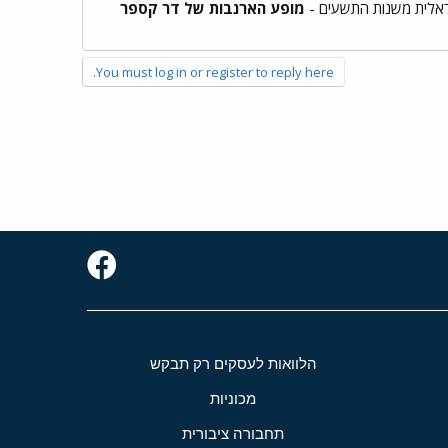
אלית משנות התשעים -
מופע הארנבות של דר קספר
You must log in or register to reply here.
הלוואות לעסקים רק תבקש
מכוניות
תחבורה ציבורית