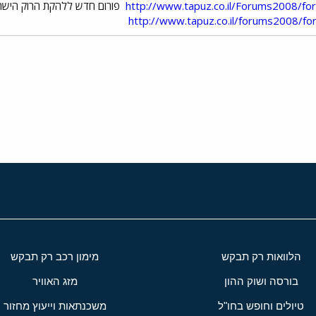
http://www.tapuz.co.il/Forums2008/f
פורום חדש ללהקת הרוק הישר
http://www.tapuz.co.il/forums2008/
י
שור
הלוואות רק תבקש
מימון רכב רק תבקש
בורסה ושוק ההון
מזג האוויר
טיולים וחופש בחו"ל
משכנתאות וייעוץ מחזור