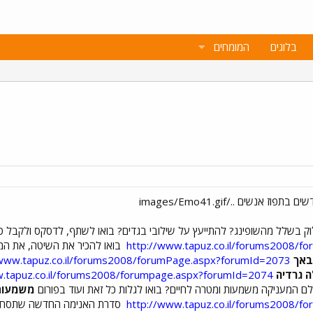
בלוגים
המומחים
וק בשלל מהשופינג? להתייעץ על שילובי בגדים? בואו לשתף, לדסקס ולקבל ט
http://www.tapuz.co.il/forums2008/
בואו להכיר את השיטה, את המ
באך
/www.tapuz.co.il/forums2008/forumPage.aspx?forumId=2073
ה גרדיה
w.tapuz.co.il/forums2008/forumpage.aspx?forumId=2074
ולם המעניקה משמעות ומטרה לחיים? בואו לגלות כל זאת ועוד בפורום
משמעות 
http://www.tapuz.co.il/forums2008/
סדרת האנימה החדשה שתסחוף