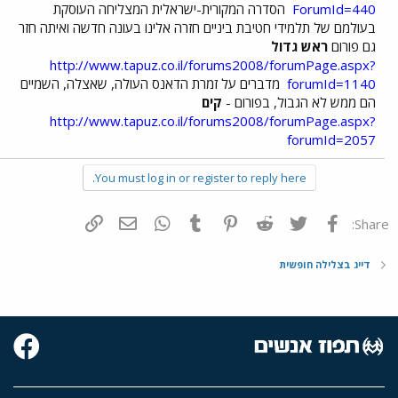
ForumId=440
הסדרה המקורית-ישראלית המצליחה העוסקת
בעולמם של תלמידי חטיבת ביניים חזרה אלינו בעונה חדשה ואיתה חזר
גם פורום
ראש גדול
http://www.tapuz.co.il/forums2008/forumPage.aspx?
forumId=1140
מדברים על זמרת הדאנס העולה, שאצלה, השמיים
הם ממש לא הגבול, בפורום -
קים
http://www.tapuz.co.il/forums2008/forumPage.aspx?
forumId=2057
You must log in or register to reply here.
פייסבוק
Twitter
Reddit
Pinterest
Tumblr
WhatsApp
דואר אלקטרוני
הוסף קישור
Share:
דייג בצלילה חופשית