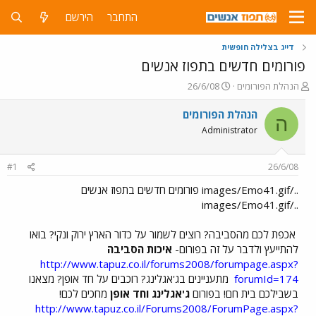
התחבר
הירשם
דייג בצלילה חופשית
פורומים חדשים בתפוז אנשים
פ
פ
הנהלת הפורומים
26/6/08
ו
ו
ת
ר
הנהלת הפורומים
ה
ח
ס
Administrator
ה
ם
נ
ב
ו
ת
#1
26/6/08
ש
א
א
ר
../images/Emo41.gif פורומים חדשים בתפוז אנשים
י
../images/Emo41.gif
ך
אכפת לכם מהסביבה? רוצים לשמור על כדור הארץ ירוק ונקי? בואו
להתייעץ ולדבר על זה בפורום-
איכות הסביבה
http://www.tapuz.co.il/forums2008/forumpage.aspx?
forumId=174
מתעניינים בג'אגלינג? רוכבים על חד אופן? מצאנו
בשבילכם בית חם! בפורום
ג'אגלינג וחד אופן
מחכים לכם!
http://www.tapuz.co.il/Forums2008/ForumPage.aspx?