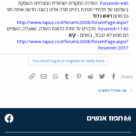
ForumId=440
הסדרה המקורית-ישראלית המצליחה העוסקת
בעולמם של תלמידי חטיבת ביניים חזרה אלינו בעונה חדשה ואיתה חזר
גם פורום
ראש גדול
http://www.tapuz.co.il/forums2008/forumPage.aspx?
forumId=1140
מדברים על זמרת הדאנס העולה, שאצלה, השמיים
הם ממש לא הגבול, בפורום -
קים
http://www.tapuz.co.il/forums2008/forumPage.aspx?
forumId=2057
You must log in or register to reply here.
פייסבוק
Twitter
Reddit
Pinterest
Tumblr
WhatsApp
דואר אלקטרוני
הוסף קישור
Share:
עכו והגליל המערבי