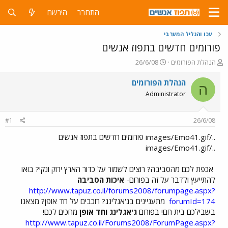
התחבר
הירשם
עכו והגליל המערבי
פורומים חדשים בתפוז אנשים
פ
פ
הנהלת הפורומים
26/6/08
ו
ו
ת
ר
הנהלת הפורומים
ה
ח
ס
Administrator
ה
ם
נ
ב
ו
ת
#1
26/6/08
ש
א
א
ר
../images/Emo41.gif פורומים חדשים בתפוז אנשים
י
../images/Emo41.gif
ך
אכפת לכם מהסביבה? רוצים לשמור על כדור הארץ ירוק ונקי? בואו
להתייעץ ולדבר על זה בפורום-
איכות הסביבה
http://www.tapuz.co.il/forums2008/forumpage.aspx?
forumId=174
מתעניינים בג'אגלינג? רוכבים על חד אופן? מצאנו
בשבילכם בית חם! בפורום
ג'אגלינג וחד אופן
מחכים לכם!
http://www.tapuz.co.il/Forums2008/ForumPage.aspx?