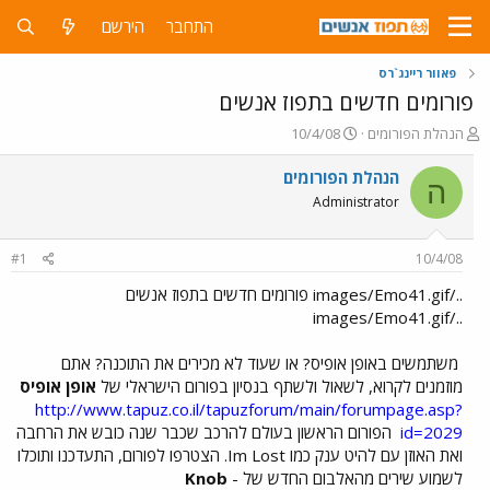
התחבר
הירשם
פאוור ריינג`רס
פורומים חדשים בתפוז אנשים
פ
פ
הנהלת הפורומים
10/4/08
ו
ו
ת
ר
הנהלת הפורומים
ה
ח
ס
Administrator
ה
ם
נ
ב
ו
ת
#1
10/4/08
ש
א
א
ר
../images/Emo41.gif פורומים חדשים בתפוז אנשים
י
../images/Emo41.gif
ך
משתמשים באופן אופיס? או שעוד לא מכירים את התוכנה? אתם
מוזמנים לקרוא, לשאול ולשתף בנסיון בפורום הישראלי של
אופן אופיס
http://www.tapuz.co.il/tapuzforum/main/forumpage.asp?
id=2029
הפורום הראשון בעולם להרכב שכבר שנה כובש את הרחבה
ואת האוזן עם להיט ענק כמו Im Lost. הצטרפו לפורום, התעדכנו ותוכלו
לשמוע שירים מהאלבום החדש של -
Knob