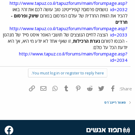
http://www.tapuz.co.il/tapuzforum/main/forumpage.asp?
id=2032
נושמים פרסום? קופירייטינג טוב עושה לכם את זה? בואו
להכיר את הזווית החרדית של עולם הפרסום בפורום
שיווק ופרסום -
חרדים
http://www.tapuz.co.il/tapuzforum/main/forumpage.asp?
id=2033
הצצה לחיים הנוצצים של תושבי האפר איסט סייד של מנהטן
- הכנסו לפורום
נערת הרכילות
, זו שאף אחד לא יודע מי היא, אך היא
יודעת הכל על כולם:
http://www.tapuz.co.il/forums/main/forumpage.asp?
id=2034
You must log in or register to reply here.
פייסבוק
Twitter
Reddit
Pinterest
Tumblr
WhatsApp
דואר אלקטרוני
הוסף קישור
Share:
פאוור ריינג`רס