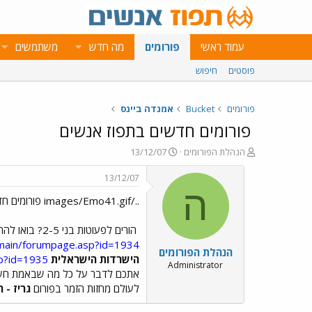
עמוד ראשי
פורומים
מה חדש
משתמשים
פוסטים
חיפוש
פורומים
Bucket
אמנדה ביינס
פורומים חדשים בתפוז אנשים
פ
פ
הנהלת הפורומים
13/12/07
ו
ו
ת
ר
13/12/07
ח
ס
ה
../images/Emo41.gif פורומים חדשים בתפוז אנשים ../images/Emo41.gif
ה
ם
נ
ב
ו
ת
הורים לפעוטות בני 2-5? בואו להתייעץ, להיעזר ולחלוק חוויות בפורום
ש
א
/main/forumpage.asp?id=1934
הנהלת הפורומים
א
ר
הישרדות הישראלית
sp?id=1935
י
Administrator
אתכם לדבר על כל מה שבאמת חש
ך
לעולם מחזות הזמר בפורום
גריז - 