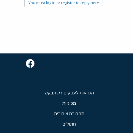
You must log in or register to reply here.
הלוואות לעסקים רק תבקש
מכוניות
תחבורה ציבורית
חתולים