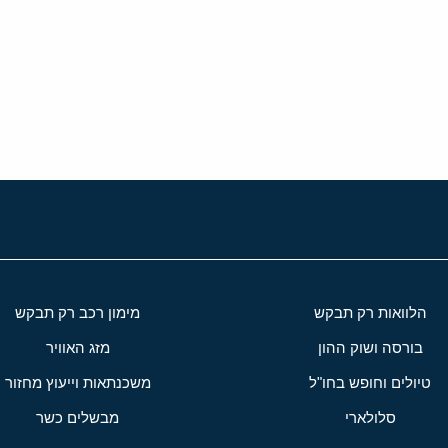
י
שור
הלוואות רק תבקש
מימון רכב רק תבקש
בורסה ושוק ההון
מזג האוויר
טיולים וחופש בחו"ל
משכנתאות וייעוץ מחזור
סלולארי
מבשלים כשר