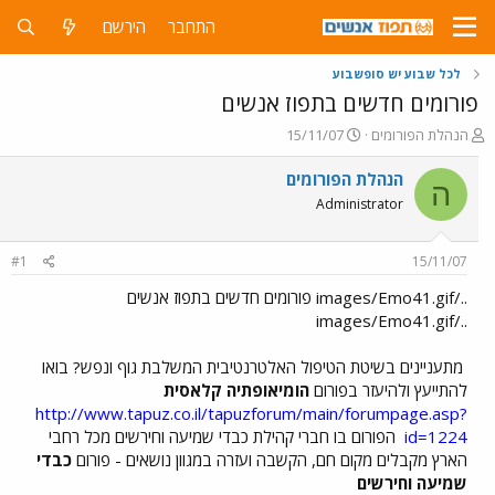
התחבר
הירשם
לכל שבוע יש סופשבוע
פורומים חדשים בתפוז אנשים
פ
פ
הנהלת הפורומים
15/11/07
ו
ו
ת
ר
הנהלת הפורומים
ה
ח
ס
Administrator
ה
ם
נ
ב
ו
ת
#1
15/11/07
ש
א
א
ר
../images/Emo41.gif פורומים חדשים בתפוז אנשים
י
../images/Emo41.gif
ך
מתעניינים בשיטת הטיפול האלטרנטיבית המשלבת גוף ונפש? בואו
להתייעץ ולהיעזר בפורום
הומיאופתיה קלאסית
http://www.tapuz.co.il/tapuzforum/main/forumpage.asp?
id=1224
הפורום בו חברי קהילת כבדי שמיעה וחירשים מכל רחבי
הארץ מקבלים מקום חם, הקשבה ועזרה במגוון נושאים - פורום
כבדי
שמיעה וחירשים