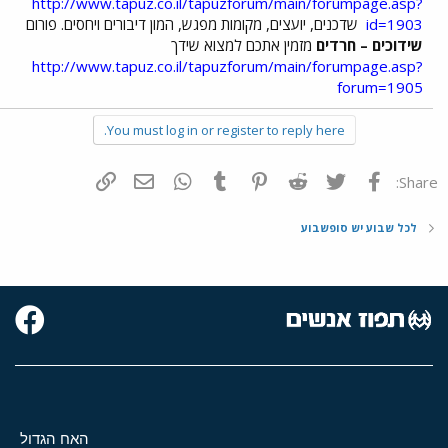
http://www.tapuz.co.il/tapuzforum/main/forumpage.asp?
id=1903
שדכנים, יועצים, מקומות מפגש, המון דיבורים ויחסים. פורום
שידוכים – חרדים
מזמין אתכם למצוא שידך
http://www.tapuz.co.il/tapuzforum/main/forumpage.asp?
forum=1905
You must log in or register to reply here.
פייסבוק
Twitter
Reddit
Pinterest
Tumblr
WhatsApp
דואר אלקטרוני
הוסף קישור
Share:
לכל שבוע יש סופשבוע
האח הגדול