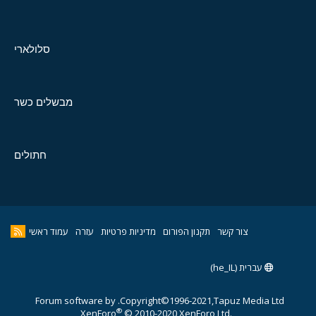
סלולארי
מבשלים כשר
חתולים
צור קשר
תקנון הפורום
מדיניות פרטיות
עזרה
עמוד ראשי
עברית (he_IL)
Forum software by
Copyright©1996-2021,Tapuz Media Ltd.
®
XenForo
© 2010-2020 XenForo Ltd.