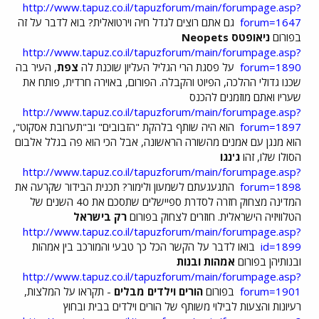
http://www.tapuz.co.il/tapuzforum/main/forumpage.asp?
forum=1647
גם אתם רוצים לגדל חיה וירטואלית? בוא לדבר על זה
בפורום
ניאופטס Neopets
http://www.tapuz.co.il/tapuzforum/main/forumpage.asp?
forum=1890
על פסגת הרי הגליל העליון שוכנת לה
צפת
, העיר בה
שכנו גדולי ההלכה, הפיוט והקבלה. הפורום, באוירה חרדית, פותח את
שעריו ואתם מוזמנים להכנס
http://www.tapuz.co.il/tapuzforum/main/forumpage.asp?
forum=1897
הוא היה שותף בלהקת "הזבובים" וב"תערובת אסקוט",
הוא מנגן עם אמנים מהשורה הראשונה, אבל הכי הוא פה בגלל אלבום
הסולו שלו, זהו
ג'נגו
http://www.tapuz.co.il/tapuzforum/main/forumpage.asp?
forum=1898
התגעגעתם לשמעון ולימור? תכנית הבידור שקרעה את
המדינה מצחוק חזרה לסדרת ספיישלים שתסכם את 40 השנים של
הטלוויזיה הישראלית. חוזרים לצחוק בפורום
רק בישראל
http://www.tapuz.co.il/tapuzforum/main/forumpage.asp?
id=1899
בואו לדבר על הקשר הכל כך טבעי והמורכב בין אמהות
ובנותיהן בפורום
אמהות ובנות
http://www.tapuz.co.il/tapuzforum/main/forumpage.asp?
forum=1901
בפורום
הורים וילדים מבלים
- תקראו על המלצות,
רעיונות והצעות לבילוי משותף של הורים וילדים בבית ובחוץ