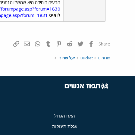
הבעיה היחידה היא שהשלווה זמנית
in/forumpage.asp?forum=1830
לואיס
umpage.asp?forum=1831
פייסבוק
Twitter
Reddit
Pinterest
Tumblr
WhatsApp
דואר אלקטרונ
הוסף קי
Share:
פורומים
Bucket
יעל שרוני
האח הגדול
עגלת תינוקות