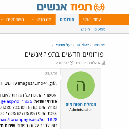
עמוד ראשי
פורומים
מה חדש
משתמשים
פוסטים
חיפוש
פורומים
Bucket
יעל שרוני
פורומים חדשים בתפוז אנשים
פ
פ
הנהלת הפורומים
23/8/07
ו
ו
ת
ר
23/8/07
ח
ס
ה
../images/Emo41.gif פורומים חדשים בתפוז אנשים ../images/Emo41.gif
ה
ם
נ
ב
ו
ת
אפשר להתווכח על הגדרות לאום וה
ש
א
אזרחי ישראל
age.asp?id=1826
הנהלת הפורומים
א
ר
ינצח? האם בזה זה יסתכם? מצטרפ
י
Administrator
נסיכת הפופ היפהפיה שהפכה לכוכבת חמה ופופולאר
ך
/main/forumpage.asp?id=1828
בואו לדבר על זה בפורום
שירות חל