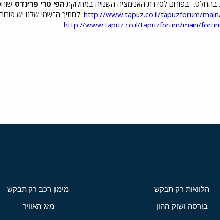
 בהחלט... בפורום לסדרת האנימציה השנויה במחלוקת
הפי טרי פרינדס
שוחטי
http://www.tapuz.co.il/tapuzforum/ma
לחתיך הרשמי שלנו יש פורום
http://www.tapuz.co.il/tapuzforum/main/for
י
שור
הלוואות רק תבקש
מימון רכב רק תבקש
בורסה ושוק ההון
מזג האוויר