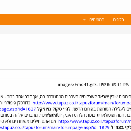
בלוגים
המומחים
יחסים שבין ישראל לאוכלוסיה הערבית המתגוררת בה, אך דבר אחד ברור - אין
http://www.tapuz.co.il/tapuzforum/main/forump
כדורסלן פופולרי וח
ים לעלילה הסוחפת בפורום הרשמי ל
היי סקול מיוזיקל
mpage.asp?id=1827
ית בזכות הלהיט הענק "Unfaithful". מדברים על זה בפורום
http://www.tapuz.co.il/tapuzforum
אם אתם חיילים משוחררים ולא סיי
קי בצה"ל
w.tapuz.co.il/tapuzforum/main/forumpage.asp?id=1829