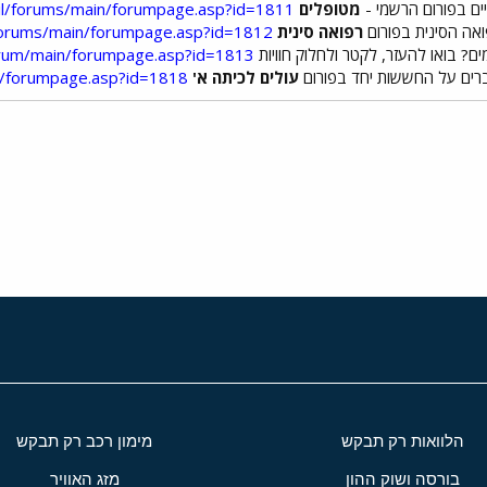
ים בפורום הרשמי -
מטופלים
.il/forums/main/forumpage.asp?id=1811
ואה הסינית בפורום
רפואה סינית
/forums/main/forumpage.asp?id=1812
? בואו להעזר, לקטר ולחלוק חוויות
forum/main/forumpage.asp?id=1813
ברים על החששות יחד בפורום
עולים לכיתה א'
in/forumpage.asp?id=1818
י
שור
הלוואות רק תבקש
מימון רכב רק תבקש
בורסה ושוק ההון
מזג האוויר