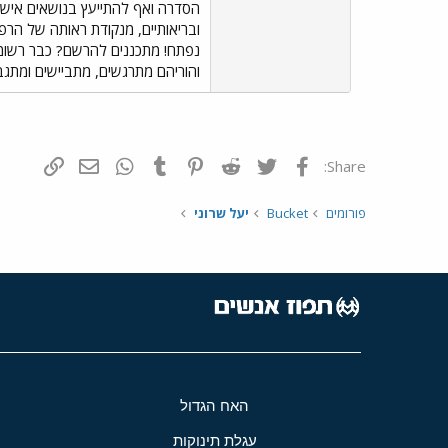
הסדרה ואף להתייעץ בנושאים אישי
ובריאותיים, מנקודת ראותה של הרפ
נפתח! מתכננים להרשם? כבר רשומים
והוריהם מתרגשים, מתביישים ומתג
פייסבוק
Twitter
Reddit
Pinterest
Tumblr
WhatsApp
דואר אלקטרונ
הוסף קי
Share:
פורומים
Bucket
יעל שרוני
האח הגדול
עגלת תינוקות