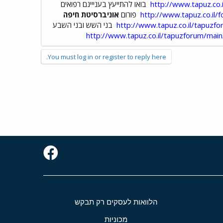
http://www.tapuz.co
בואו להתייעץ בענייינם רפואים
http://www.tapuz.co.il
פורום
אוניברסיטת חיפה
http://www.tapuz.co.il/tapuz
בני השש ובני השבע
http://www.tapuz.co.il/tapuzforum/ma
You must log in or register to reply here.
הלוואות לעסקים רק תבקש
מכוניות