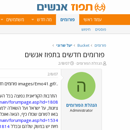
עמוד ראשי
פורומים
מה חדש
משתמשים
פוסטים
חיפוש
פורומים
Bucket
יעל שרוני
פורומים חדשים בתפוז אנשים
פ
פ
הנהלת הפורומים
2/8/07
ו
ו
ת
ר
2/8/07
ח
ס
ה
../images/Emo41.gif פורומים חדשים בתפוז אנשים ../images/Emo41.gif
ה
ם
נ
ב
ו
ת
התרבות הקוריאנית נפוצה בכל העו
ש
א
/main/forumpage.asp?id=1808
הנהלת הפורומים
א
ר
ציונות, על ישראל ועל השאלה 'למה
י
Administrator
בואו לפורום שכולו כיף, הנאה ואוכל
ך
/main/forumpage.asp?id=1534
חיות יש במשק שלהם ובכלל
=1814