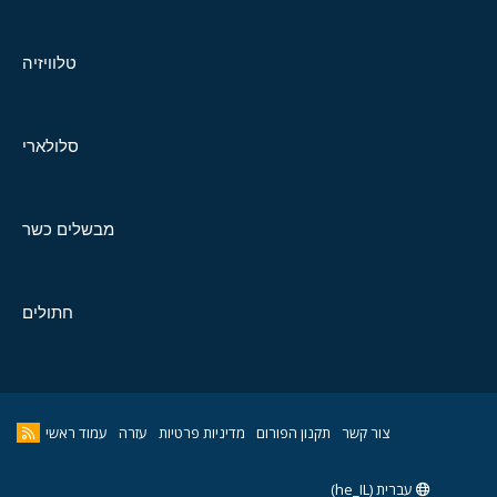
טלוויזיה
סלולארי
מבשלים כשר
חתולים
צור קשר
תקנון הפורום
מדיניות פרטיות
עזרה
עמוד ראשי
עברית (he_IL)