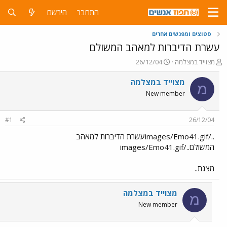
התחבר
הירשם
סטוצים ומפגשים אחרים
עשרת הדיברות למאהב המשולם
פ
פ
מצוייד במצלמה
26/12/04
ו
ו
ת
ר
מצוייד במצלמה
מ
ח
ס
New member
ה
ם
נ
ב
ו
ת
#1
26/12/04
ש
א
א
ר
../images/Emo41.gifעשרת הדיברות למאהב
י
המשולם../images/Emo41.gif
ך
מצגת..
מצוייד במצלמה
מ
New member